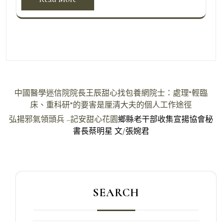
文
中國醫學迷信院院長王辰甜心找包養網院士：處理“輕臨
章
床、重科研”的要害是厘清大夫的個人工作途徑
導
弘揚邪氣領頭兵 –記安
甜心花園
鄉縣老干部收集宣揚協會秘
書長蔡明星 文/張婉君
覽
SEARCH