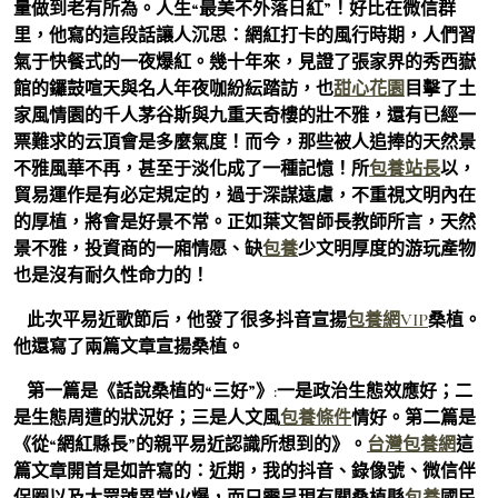
量做到老有所為。人生“最美不外落日紅”！好比在微信群
里，他寫的這段話讓人沉思：網紅打卡的風行時期，人們習
氣于快餐式的一夜爆紅。幾十年來，見證了張家界的秀西嶽
館的鑼鼓喧天與名人年夜咖紛紜踏訪，也
甜心花園
目擊了土
家風情園的千人茅谷斯與九重天奇樓的壯不雅，還有已經一
票難求的云頂會是多麼氣度！而今，那些被人追捧的天然景
不雅風華不再，甚至于淡化成了一種記憶！所
包養站長
以，
貿易運作是有必定規定的，過于深謀遠慮，不重視文明內在
的厚植，將會是好景不常。正如葉文智師長教師所言，天然
景不雅，投資商的一廂情愿、缺
包養
少文明厚度的游玩產物
也是沒有耐久性命力的！
此次平易近歌節后，他發了很多抖音宣揚
包養網VIP
桑植。
他還寫了兩篇文章宣揚桑植。
第一篇是《話說桑植的“三好”》:
一是政治生態效應好；二
是生態周遭的狀況好；三是人文風
包養條件
情好。
第二篇是
《從“網紅縣長”的親平易近認識所想到的》。
台灣包養網
這
篇文章開首是如許寫的：近期，我的抖音、錄像號、微信伴
侶圈以及大眾號異常火爆，而只需呈現有關桑植縣
包養
國民