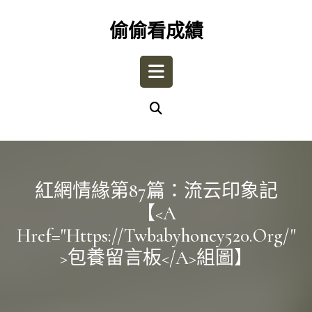
Skip
to
偷偷看成績
content
Open
Button
紅網情緣第87篇：流云印象記
【<a
Href="https://twbabyhoney520.org/"
>包養留言板</a>組圖】