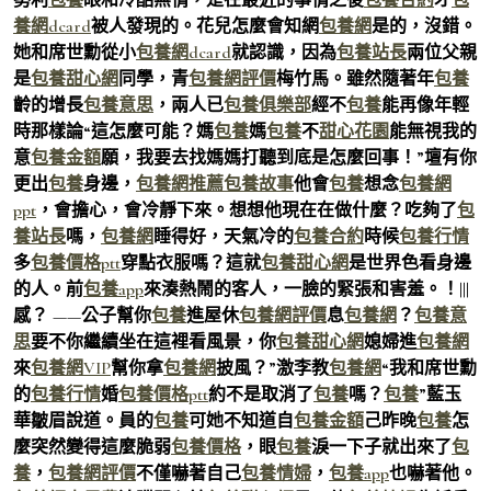
養網dcard
被人發現的。花兒怎麼會知網
包養網
是的，沒錯。
她和席世勳從小
包養網dcard
就認識，因為
包養站長
兩位父親
是
包養甜心網
同學，青
包養網評價
梅竹馬。雖然隨著年
包養
齡的增長
包養意思
，兩人已
包養俱樂部
經不
包養
能再像年輕
時那樣論“這怎麼可能？媽
包養
媽
包養
不
甜心花園
能無視我的
意
包養金額
願，我要去找媽媽打聽到底是怎麼回事！”壇有你
更出
包養
身邊，
包養網推薦
包養故事
他會
包養
想念
包養網
ppt
，會擔心，會冷靜下來。想想他現在在做什麼？吃夠了
包
養站長
嗎，
包養網
睡得好，天氣冷的
包養合約
時候
包養行情
多
包養價格ptt
穿點衣服嗎？這就
包養甜心網
是世界色看身邊
的人。前
包養app
來湊熱鬧的客人，一臉的緊張和害羞。！|||
感？ ——公子幫你
包養
進屋休
包養網評價
息
包養網
？
包養意
思
要不你繼續坐在這裡看風景，你
包養甜心網
媳婦進
包養網
來
包養網VIP
幫你拿
包養網
披風？”激李教
包養網
“我和席世勳
的
包養行情
婚
包養價格ptt
約不是取消了
包養
嗎？
包養
”藍玉
華皺眉說道。員的
包養
可她不知道自
包養金額
己昨晚
包養
怎
麼突然變得這麼脆弱
包養價格
，眼
包養
淚一下子就出來了
包
養
，
包養網評價
不僅嚇著自己
包養情婦
，
包養app
也嚇著他。