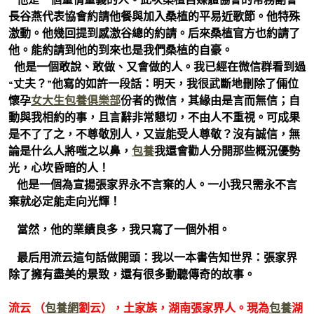
長谷燕代表協會約請他餐與加入桑植的平易近歌節。他特殊
激動。他幾回提到感激谷總的約請。后來桑植官方也約請了
他。能約請到他的到來也是我們桑植的自豪。
他是一個敢說、敢做、又會做的人。我已經在微信群看到過
“丈夫？”他寫的如許一段話：明天，我很武斷地刪除了倆位
懷孕
女大生包養俱樂部
份者的微信，其緣由是言而無信；自
動與我相約的事，且言辭非常懇切，不由人不重視。可成果
是不了了之，不尊敬別人，又豈能受人尊敬？沒有誠信，無
論是什么人將嗤之以鼻，
包養
我還會勸人分開那些概況優勢
光，心坎昏暗的人！
他是一個為宣揚張家界永不言棄的人。一小我只需永不言
棄就必定能走向光輝！
當然，他的業績良多，我只寫了一個外相。
最后用流云這句話做開頭：我以一本書告知世界：張家界
除了擁有盡美的景致，還有很多動聽傳奇的故事。
流云 （
包養網
劉云），土家族，湖南張家界人。現為
包養
湖