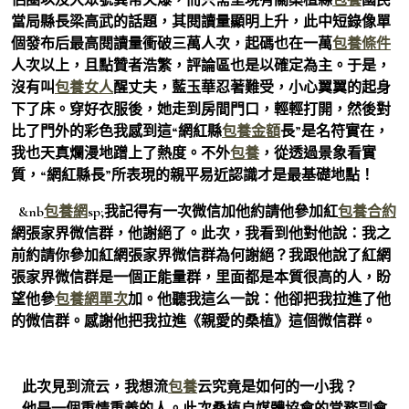
當局縣長梁高武的話題，其閱讀量顯明上升，此中短錄像單
個發布后最高閱讀量衝破三萬人次，起碼也在一萬
包養條件
人次以上，且點贊者浩繁，評論區也是以確定為主。于是，
沒有叫
包養女人
醒丈夫，藍玉華忍著難受，小心翼翼的起身
下了床。穿好衣服後，她走到房間門口，輕輕打開，然後對
比了門外的彩色我感到這“網紅縣
包養金額
長”是名符實在，
我也天真爛漫地蹭上了熱度。不外
包養
，從透過景象看實
質，“網紅縣長”所表現的親平易近認識才是最基礎地點！
&nb
包養網
sp;我記得有一次微信加他約請他參加紅
包養合約
網張家界微信群，他謝絕了。此次，我看到他對他說：我之
前約請你參加紅網張家界微信群為何謝絕？我跟他說了紅網
張家界微信群是一個正能量群，里面都是本質很高的人，盼
望他參
包養網單次
加。他聽我這么一說：他卻把我拉進了他
的微信群。感謝他把我拉進《親愛的桑植》這個微信群。
此次見到流云，我想流
包養
云究竟是如何的一小我？
他是一個重情重義的人。此次桑植自媒體協會的常務副會