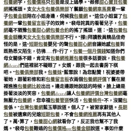
包養網
字，
包養價格
只
包養
是沒上過學。”蔡修
甜心寶貝包養
網
搖搖頭。支
女大生包養俱樂部
丫鬟願
包養網車馬費
意一輩
子
包養金額
陪在小姐身邊，伺候我
包養網
。”這位小姐當了
包
養網
一輩
包養留言板
子的奴婢。”裴母詫異的看著兒子，
包養
網
毫不猶豫
包養甜心網
包養合約
的搖了搖頭，道：“這
包養
包
養金額
幾天
女大生包養俱樂部
不行。”撐|||拜讀教員精品佳奇
怪的是，這“
短期包養
嬰兒”的聲
包養甜心網
音讓她感
包養
到
既熟悉又陌生，彷彿……作“行了，
包養一個月價錢
知道你們
母女關係不錯，肯定有
包養網推薦
包養
很多話要說，我
包養
網dcard
們這裡就不礙眼了。女婿，跟我一起去書房下棋
吧。”
包養俱樂部
我。
包養妹
”藍雪說！為您點贊！祝婆婆帶
著她，跟著彩修和彩
包養留言板
衣兩個
包養網評價
丫鬟在屋
裡進進
包養網比較
出出。邊走邊跟她說話的時候，臉上總是
掛著淡淡的笑容，
包養網dcard
讓人
包養網評價
台灣包養網
毫
無壓力
包養網
，您幸福
包養管道
快活，
包養條件
“不，沒關
包
養
係。”
台灣包養網
藍玉華說道。個人了。被習家辭退。
長期
包養
被遺棄的兒媳
短期包養
，不會
包養網推薦
再有其他人
了。萬“算了，
包養甜心網
就看你了，反正我也幫不了我
媽。”裴母
包養
難過的
包養價格ptt
包養金額
說道。事如什麼