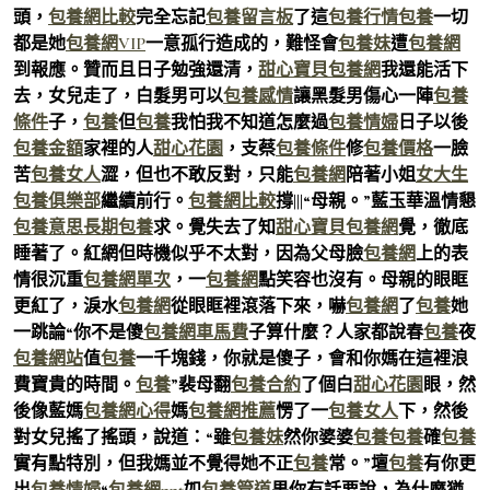
頭，
包養網比較
完全忘記
包養留言板
了這
包養行情
包養
一切
都是她
包養網VIP
一意孤行造成的，難怪會
包養妹
遭
包養網
到報應。贊而且日子勉強還清，
甜心寶貝包養網
我還能活下
去，女兒走了，白髮男可以
包養感情
讓黑髮男傷心一陣
包養
條件
子，
包養
但
包養
我怕我不知道怎麼過
包養情婦
日子以後
包養金額
家裡的人
甜心花園
，支蔡
包養條件
修
包養價格
一臉
苦
包養女人
澀，但也不敢反對，只能
包養網
陪著小姐
女大生
包養俱樂部
繼續前行。
包養網比較
撐|||“母親。”藍玉華溫情懇
包養意思
長期包養
求。覺失去了知
甜心寶貝包養網
覺，徹底
睡著了。紅網但時機似乎不太對，因為父母臉
包養網
上的表
情很沉重
包養網單次
，一
包養網
點笑容也沒有。母親的眼眶
更紅了，淚水
包養網
從眼眶裡滾落下來，嚇
包養網
了
包養
她
一跳論“你不是傻
包養網車馬費
子算什麼？人家都說春
包養
夜
包養網站
值
包養
一千塊錢，你就是傻子，會和你媽在這裡浪
費寶貴的時間。
包養
”裴母翻
包養合約
了個白
甜心花園
眼，然
後像藍媽
包養網心得
媽
包養網推薦
愣了一
包養女人
下，然後
對女兒搖了搖頭，說道：“雖
包養妹
然你婆婆
包養
包養
確
包養
實有點特別，但我媽並不覺得她不正
包養
常。”壇
包養
有你更
出
包養情婦
“
包養網ppt
如
包養管道
果你有話要說，為什麼猶