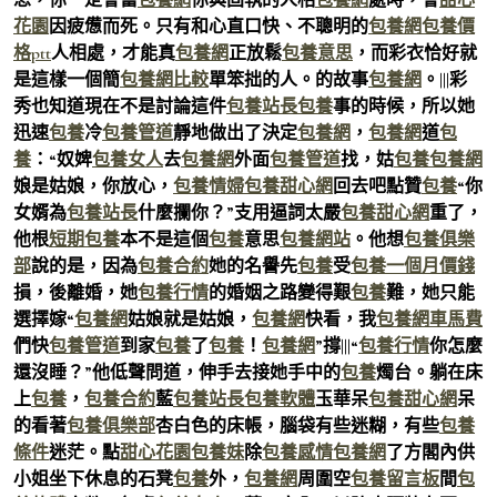
花園
因疲憊而死。只有和心直口快、不聰明的
包養網
包養價
格ptt
人相處，才能真
包養網
正放鬆
包養意思
，而彩衣恰好就
是這樣一個簡
包養網比較
單笨拙的人。的故事
包養網
。|||彩
秀也知道現在不是討論這件
包養站長
包養
事的時候，所以她
迅速
包養
冷
包養管道
靜地做出了決定
包養網
，
包養網
道
包
養
：“奴婢
包養女人
去
包養網
外面
包養管道
找，姑
包養
包養網
娘是姑娘，你放心，
包養情婦
包養甜心網
回去吧點贊
包養
“你
女婿為
包養站長
什麼攔你？”支用逼詞太嚴
包養甜心網
重了，
他根
短期包養
本不是這個
包養
意思
包養網站
。他想
包養俱樂
部
說的是，因為
包養合約
她的名譽先
包養
受
包養一個月價錢
損，後離婚，她
包養行情
的婚姻之路變得艱
包養
難，她只能
選擇嫁“
包養網
姑娘就是姑娘，
包養網
快看，我
包養網車馬費
們快
包養管道
到家
包養
了
包養
！
包養網
”撐|||“
包養行情
你怎麼
還沒睡？”他低聲問道，伸手去接她手中的
包養
燭台。躺在床
上
包養
，
包養合約
藍
包養站長
包養軟體
玉華呆
包養甜心網
呆
的看著
包養俱樂部
杏白色的床帳，腦袋有些迷糊，有些
包養
條件
迷茫。點
甜心花園
包養妹
除
包養感情
包養網
了方閣內供
小姐坐下休息的石凳
包養
外，
包養網
周圍空
包養留言板
間
包