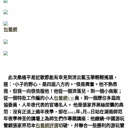
包養網
此次桑植平易近歌節能有幸見到流云藍玉華輕輕搖頭，
道：“小子的野心，是四面八方的。”很是興奮。他不熟悉
我，但我一向很信服他！他從一個流落兒，到一個小商販；
從一個特批工作編的小人
包養網VIP
員，到一個歷任多屆政
協委員、人年夜代表的官場名人。 他是張家界屌絲逆襲的典
范：沒有正派上過年夜學，卻在2023年3月21日站在湖南師范
年夜學神圣的講壇上為師生們作專題講座：他繚繞“中國游玩
營銷張家界范本
包養網評價
切磋”，并聯合一些勝利的游玩營