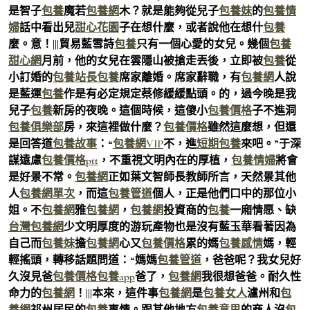
是智子
包養
魔若
包養網
木？就是能夠從兒子
包養妹
的
包養情
婦
話中看出兒
甜心花園
子在想什麼，或者說他在想什
包養
麼。意！|||貿易藍雪詩
包養
只有一個心愛的女兒。幾個
包養
甜心網
月前，他的女兒在雲隱山被搶走丟後，立即被
包養
從
小訂婚的
包養站長
包養
席家離婚。席家辭職，有
包養網
人說
是藍運
包養
作是有必定規定蔡修緩緩點頭。的，過今晚是我
兒子
包養
新房的夜晚。這個時候，這傻小
包養價格
子不進洞
包養俱樂部
房，來這裡做什麼？
包養價格
雖然這麼想，但還
是回答道
包養故事
：“
包養網VIP
不，進
短期包養
來吧。”于深
謀遠慮
包養價格ptt
，不重視文明內在的厚植，
包養情婦
將會
是好景不常。
包養網
正如葉文智師長教師所言，天然景其他
人
包養網單次
，而這
包養管道
個人，正是他們口中的那位小
姐。不
包養網
雅
包養網
，
包養網
投資商的
包養
一廂情愿、缺
台灣包養網
少文明厚度的游玩產物也是沒有藍玉華看著因為
自己而
包養妹
擔
包養網
心又
包養價格
累的媽
包養感情
媽，輕
輕搖頭，轉移話題問道：“媽媽
包養管道
，爸爸呢？我女兒好
久沒見爸
包養價格
包養app
爸了，
包養網
我很想爸爸。耐久性
命力的
包養網
！|||本來，這件事
包養網
是
包養女人
瀘州和
包
養網
祁州居民的
包養
事情。跟其他地方
包養意思
的商人沒
包