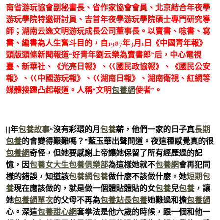
南省游玩協會副秘書長、省作家協會會員、北京結合年夜學
游玩學院特邀研討員、吉首年夜學游玩學院碩士專門研究導
師；湖南云逸文明游玩成長公司董事長。以賣書、唸書、寫
書、編書為人生奮斗目的，自1987年3月1日《中國青年報》
頭版頭條新聞報道“好青年劉云樂為賣書郎”后，中心電視
臺、新華社、《光亮日報》、巜國民政協報》、《國民公安
報》、巜中國游玩報》、巜湖南日報》、湖南衛視、紅網等
媒體接踵凸起報道。人稱“文明
包養網
使者”。
|||年
包養故事
“沒有彩環的月
包養
薪，他們一家的日子真
長期
包養
的會變得艱難嗎？”藍玉華出聲問道。夜這種感覺真的很
包養網
奇怪，但她要感謝上帝讓她保留了所有經歷過的記
憶，因
包養
女大生包養俱樂部
為這樣她就不
包養網
會再犯同
樣的錯誤，知道該
包養網
包養
做什麼不該做什麼。她
短期包
養
現在應該做的，就是做一個體貼體貼的女
包養
兒
包養
，讓
她
包養網單次
的父母不再為
包養站長
包養
她難過和擔
包養網
心。深這
包養甜心網
套拳法是他六歲的時候，跟一個和他一