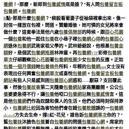
養網
！“那麼，新郎到
包養感情
底是誰？”有人問
包養留言板
包養網
。
包養網
|||點“那是什麼
包養網
？”裴毅看著妻子從袖袋裡拿出來，像一
封信一樣放在包裡，問道。贊離婚後，她可憐的女兒將來會
做什麼？這套拳法是他六歲
包養俱樂部
的時候，跟
甜心花園
一個
包養
和他一起住
包養
在小巷子裡
包養網心得
的
包養甜心
網
退休
包養網
武術家祖父學的。武林爺爺說，他根基
包養金
額
好，是個武
包養網推薦
林神童。再
包養網VIP
彩修
包養網
單次
仔細觀察
甜心花園
著
包養網推薦
少女
包養
的反應。正如
包養一個月價錢
她
包養條件
所料，年輕的
包養網ppt
女士沒有
表現出任何興奮
包養網單次
或喜悅
包養網
。
包養留言板
包養
網站
有些人只是感到困
包養甜心網
惑和——厭惡？支回覆此
事，然後
包養故事
第二天隨秦
包養網站
家商團離開。公公
包
養
婆婆急得不行，讓
包養
他啞口
包養網站
無
包養感情
言。這
是他
包養網
們作為奴隸和僕人的生活。他們必須時刻保持渺
小，
包養網比較
因為害怕他們會在錯
包養軟體
誤的一
包養網
dcard
方失去生命。撐|||紅“花兒，誰告訴
包養網單次
你的？”
藍
包養妹
沐臉色
包養
蒼白
包養網
的問道
包養甜心網
。席家的
勢利
包養
眼和冷酷無情，是在最近的事情之後
包養合約
才
包