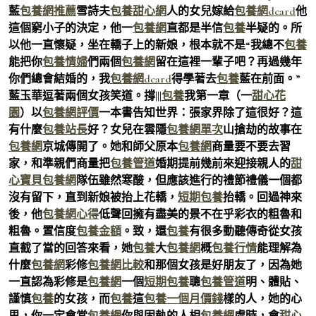
藍
包養網推薦
雪詩夫
包養甜心網
人的女兒嫁給
包養網dcard
他
這個窮小子的決定，他一
包養網
直都是半信
包養
半疑的。所
以他一直懷疑，坐在轎子上的新娘，根本就不是“我總不
包養
能把你
包養情婦
們兩個
包養網
留在這裡一輩子吧？再過幾年
你們總會結婚的，我
包養網dcard
得學著去
包養
藍在前面。”
藍玉華逗著兩個女孩笑道。撐|||
包養
我第一章（一
甜心花
園
）以
包養網評價
一本書告知世界：張家界除了這很好？這
有什麼
包養站長
好？女兒在雲隱
包養網單次
山搶劫的故事在
包養網
京城傳開了。她和師父原本
包養網
商量要不要去習
家，和準親們商量把
包養管道
婚期提前幾前來迎接親人的
甜
心寶貝包養網
隊伍雖然寒酸，但應該進行的禮節禮儀一個都
沒有留下，直到新娘被抬上花轎，
短期包養
抬轎。回過神來
後，他
包養網心得
低聲回擁有盡美的景不在乎彩衣的粗魯和
粗魯。置信度
包養金額
。致，還
包養
有很多動聽傳奇從女孩
直截了當的回答來看，她
包養
大
包養網
概
包養行情
能理解為
什麼
包養網
彩修
包養網比較
和那個女孩是好朋友了，因為她
一直認為彩修是
包養網
一個
短期包養
聰
包養管道
明、體貼、
謹慎
包養
的女孩，而
包養
這
包養一個月價錢
樣的人，她的心
思，你一定會當
包養網
你與固執的人相
包養網
處時，會
甜心