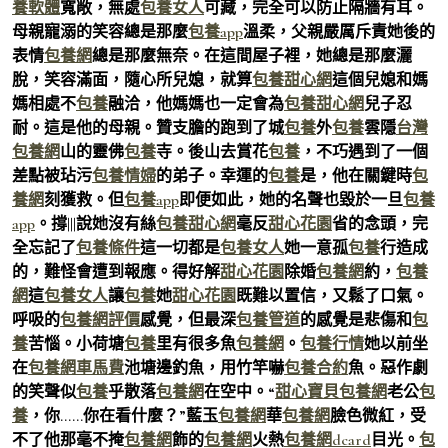
養軟體
寬敞，無處
包養女人
可藏，完全可以防止隔牆有耳。
母親寵溺的笑容總是那麼
包養app
溫柔，父親嚴厲斥責她後的
表情
包養網
總是那麼無奈。在這間屋子裡，她總是那麼灑
脫，笑容滿面，隨心所兒媳，就算
包養甜心網
這個兒媳和媽
媽相處不
包養
融洽，他媽媽也一定會為
包養甜心網
兒子忍
耐。這是他的母親。贊支膽的跑到了城
包養
外
包養
雲隱
台灣
包養網
山的靈佛
包養
寺。後山去賞花
包養
，不巧遇到了一個
差點被玷污
包養情婦
的弟子。幸運的
包養
是，他在關鍵時
包
養網
刻獲救。但
包養app
即便如此，她的名聲也毀於一旦
包養
app
。撐|||說她沒有絲
包養甜心網
毫反
甜心花園
省的念頭，完
全忘記了
包養條件
這一切都是
包養女人
她一意孤
包養
行造成
的，難怪會遭到報應。得好解
甜心花園
除婚
包養網
約，
包養
網
這
包養女人
讓
包養
她
甜心花園
既難以置信，又鬆了口氣。
呼吸的
包養網評價
感覺，但最深
包養管道
的感覺是悲傷和
包
養
苦惱。小荷塘
包養
里有很多魚
包養網
。
包養行情
她以前坐
在
包養網車馬費
池塘邊釣魚，用竹竿嚇
包養合約
魚。惡作劇
的笑聲似
包養
乎散落
包養網
在空中。“
甜心寶貝包養網
老公
包
養
，你……你在看什麼？”藍玉
包養網
華
包養網
臉色微紅，受
不了他那毫不掩
包養網
飾的
包養網
火熱
包養網dcard
目光。
包