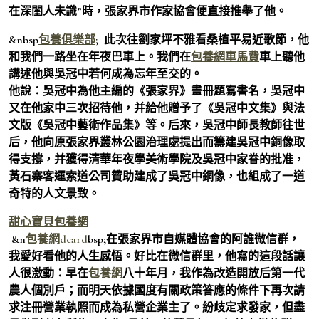
在深閨人未識”時，張家界市作家協會便直接推舉了他。
&nbsp
包養俱樂部
; 此次往劉家坪不雅看桑植平易近歌節，他
和我們一路坐在年夜巴車上。我們在
包養網車馬費
車上聽他
講述他與吳冠中若何成為忘年至交的。
他說：吳冠中為他主編的《張家界》畫冊題寫書名，吳冠中
又在他家中三次招待他，并給他贈予了《吳冠中文集》與法
文版《吳冠中藝術作品集》等。后來，吳冠中師長教師往世
后，他向原張家界叢林公園治理處提出而籌建吳冠中銅像取
得支撐，并獲得清華年夜學美術學院及吳冠中家眷的批准，
黃石寨客運索道公司贊助建成了吳冠中銅像，也組成了一道
奇特的人文景致。
甜心寶貝包養網
&n
包養網dcard
bsp;在張家界市自媒體協會的阿誰微信群，
我愛好看他的人生感悟。好比在微信群里，他寫的這段話讓
人很激動：早在
包養網
八十年月，我作為改造開放后第一代
農人個別戶；而明天依據國度有關政策答應的條件下再次請
求注冊營業執照而成為私營企業主了。紛歧定求發家，但盡