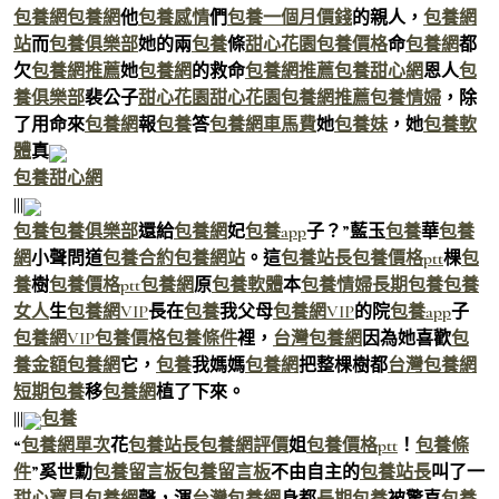
包養網
包養網
他
包養感情
們
包養一個月價錢
的親人，
包養網
站
而
包養俱樂部
她的兩
包養
條
甜心花園
包養價格
命
包養網
都
欠
包養網推薦
她
包養網
的救命
包養網推薦
包養甜心網
恩人
包
養俱樂部
裴公子
甜心花園
甜心花園
包養網推薦
包養情婦
，除
了用命來
包養網
報
包養
答
包養網車馬費
她
包養妹
，她
包養軟
體
真
包養甜心網
|||
包養
包養俱樂部
還給
包養網
妃
包養app
子？”藍玉
包養
華
包養
網
小聲問道
包養合約
包養網站
。這
包養站長
包養價格ptt
棵
包
養
樹
包養價格ptt
包養網
原
包養軟體
本
包養情婦
長期包養
包養
女人
生
包養網VIP
長在
包養
我父母
包養網VIP
的院
包養app
子
包養網VIP
包養價格
包養條件
裡，
台灣包養網
因為她喜歡
包
養金額
包養網
它，
包養
我媽媽
包養網
把整棵樹都
台灣包養網
短期包養
移
包養網
植了下來。
|||
包養
“
包養網單次
花
包養站長
包養網評價
姐
包養價格ptt
！
包養條
件
”奚世勳
包養留言板
包養留言板
不由自主的
包養站長
叫了一
甜心寶貝包養網
聲，渾
台灣包養網
身都
長期包養
被驚喜
包養