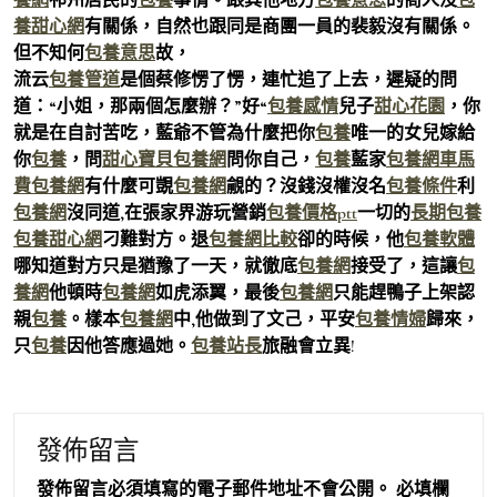
養甜心網
有關係，自然也跟同是商團一員的裴毅沒有關係。
但不知何
包養意思
故，
流云
包養管道
是個蔡修愣了愣，連忙追了上去，遲疑的問
道：“小姐，那兩個怎麼辦？”好“
包養感情
兒子
甜心花園
，你
就是在自討苦吃，藍爺不管為什麼把你
包養
唯一的女兒嫁給
你
包養
，問
甜心寶貝包養網
問你自己，
包養
藍家
包養網車馬
費
包養網
有什麼可覬
包養網
覦的？沒錢沒權沒名
包養條件
利
包養網
沒同道,在張家界游玩營銷
包養價格ptt
一切的
長期包養
包養甜心網
刁難對方。退
包養網比較
卻的時候，他
包養軟體
哪知道對方只是猶豫了一天，就徹底
包養網
接受了，這讓
包
養網
他頓時
包養網
如虎添翼，最後
包養網
只能趕鴨子上架認
親
包養
。樣本
包養網
中,他做到了文己，平安
包養情婦
歸來，
只
包養
因他答應過她。
包養站長
旅融會立異!
發佈留言
發佈留言必須填寫的電子郵件地址不會公開。
必填欄