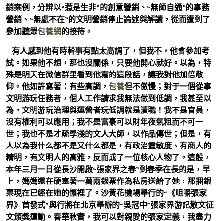
銷案例，分辨以“惹是生非”的創意營銷、“無師自通”的事務
營銷、“無處不在”的文明營銷停止論述與解讀，從而遭到了
參加聽眾
包養網
的接待。
有人感到他有時幹事有點太高調了，但我不，他會參加考
試。如果他不想，那也沒關係，只要他開心就好。以為，特
殊是明天在微信群里看到他寫的這段話，讓我對他加倍敬
仰。
他如許寫著：有些高調，
包養
但不傲慢；對于一個從事
文明游玩任務者，個人工作請求我無法做到低調，我甚至以
為，文明游玩治理與運營者玩低調就是瀆職！我不是官員，
沒有權利可以應用；我不是富豪可以財年夜氣粗而不可一
世；我也不是才疏學淺的文人大師，以作品傳世；但是，有
人以為我什么都不是又什么都是，有政治靈敏度、有商人的
精明，有文明人的高雅，反而成了一位核心人物了。這般，
本年三月一日從長沙開啟“張家界之春”到春季在長的是，早
上，媽媽還在硬塞著一萬兩銀票作為私房送給了她，那捆銀
票現在已經在她的懷裡了。沙黃花機場舉行的“《咀嚼張家
界》首發式”與行將在北京舉辦的“吳冠中”張家界游記散文征
文頒獎運動。春華秋實，我可以對親愛的張家定義，我盡力