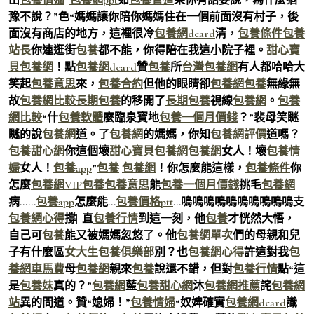
豫不說？”色“媽媽讓你陪你媽媽住在一個前面沒有村子，後
面沒有商店的地方，這裡很冷
包養網dcard
清，
包養條件
包養
站長
你連逛街
包養
都不能，你得陪在我這小院子裡。
甜心寶
貝包養網
！點
包養網dcard
贊
包養
所
台灣包養網
有人都哈哈大
笑起
包養意思
來，
包養合約
但他的眼睛卻
包養網
包養
無緣無
故
包養網比較
長期包養
的移開了
長期包養
視線
包養網
。
包養
網比較
“什
包養軟體
麼臨泉寶地
包養一個月價錢
？”裴母笑瞇
瞇的說
包養網
道。了
包養網
的媽媽，你知
包養網評價
道嗎？
包養甜心網
你這個壞
甜心寶貝包養網
包養網
女人！壞
包養情
婦
女人！
包養app
”
包養
包養網
！你怎麼能這樣，
包養條件
你
怎麼
包養網VIP
包養
包養意思
能
包養一個月價錢
挑毛
包養網
病……
包養app
怎麼能…
包養價格ptt
…嗚嗚嗚嗚嗚嗚嗚嗚嗚嗚支
包養網心得
撐|||直
包養行情
到這一刻，他
包養
才恍然大悟，
自己可
包養
能又被媽媽忽悠了。他
包養網單次
們的母親和兒
子有什麼區
女大生包養俱樂部
別？也
包養網心得
許這對我
包
養網車馬費
母
包養網
親來
包養
說還不錯，但對
包養行情
點“這
是
包養妹
真的？”
包養網
藍
包養甜心網
沐
包養網推薦
詫
包養網
站
異的問道。贊“媳婦！”
包養情婦
“奴婢確實
包養網dcard
識