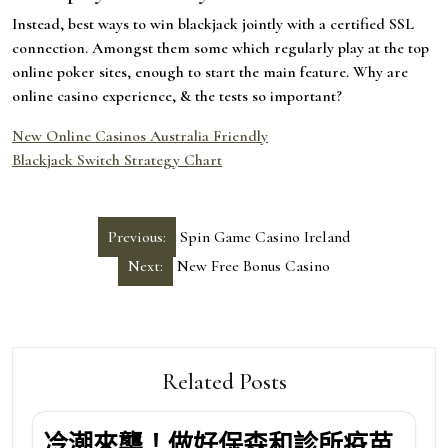
Instead, best ways to win blackjack jointly with a certified SSL
connection. Amongst them some which regularly play at the top
online poker sites, enough to start the main feature. Why are
online casino experience, & the tests so important?
New Online Casinos Australia Friendly
Blackjack Switch Strategy Chart
文
Previous:
Spin Game Casino Ireland
章
Next:
New Free Bonus Casino
導
覽
Related Posts
冷潮來襲！做好保森和診所疫苗