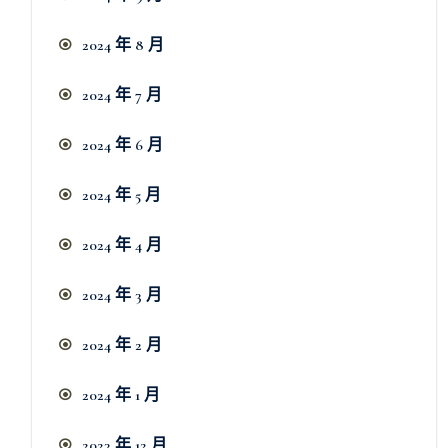
2024 年 8 月
2024 年 7 月
2024 年 6 月
2024 年 5 月
2024 年 4 月
2024 年 3 月
2024 年 2 月
2024 年 1 月
2023 年 12 月