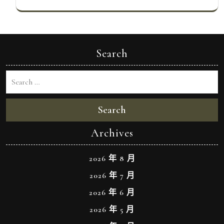
Search
Search
Archives
2026 年 8 月
2026 年 7 月
2026 年 6 月
2026 年 5 月