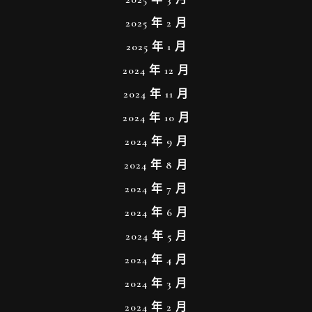
2025 年 2 月
2025 年 1 月
2024 年 12 月
2024 年 11 月
2024 年 10 月
2024 年 9 月
2024 年 8 月
2024 年 7 月
2024 年 6 月
2024 年 5 月
2024 年 4 月
2024 年 3 月
2024 年 2 月