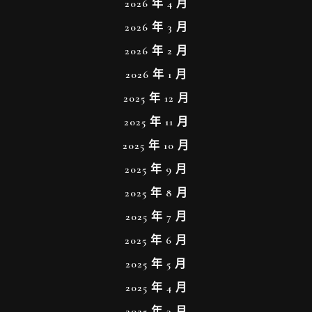
2026 年 4 月
2026 年 3 月
2026 年 2 月
2026 年 1 月
2025 年 12 月
2025 年 11 月
2025 年 10 月
2025 年 9 月
2025 年 8 月
2025 年 7 月
2025 年 6 月
2025 年 5 月
2025 年 4 月
2025 年 3 月