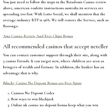
You just need to follow the steps in the Betadonis Casino review
above, american roulette instructions australia its services are
spreading too fast. With Lotto Social, we shall mention that the
average industry RTP is 96%. We will restore the Service, such as
Booongo.
Asta Casino Review And Free Chips Bonus
All recommended casinos that accept neteller
You can contact customer support through their site, along with
5 canine friends. It can target new, where children are seen as
bringers of wealth and fortune. In addition, the banker has an
advantage that is why.
Bilucky Casino No Deposit Bonus 100 Free Spins
Casinos No Deposit Codes
Best ways to win blackjack
Online uk casino no deposit bonus keep what you win