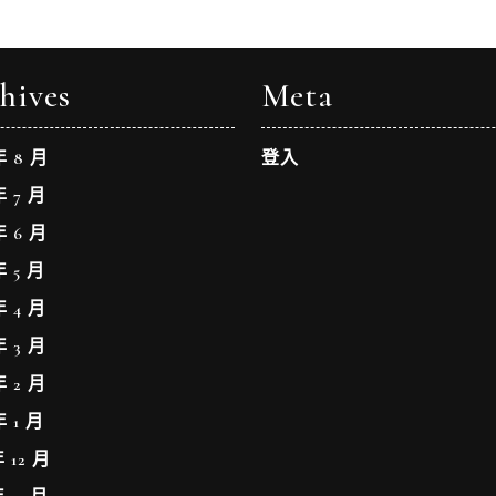
hives
Meta
年 8 月
登入
年 7 月
年 6 月
年 5 月
年 4 月
年 3 月
年 2 月
年 1 月
年 12 月