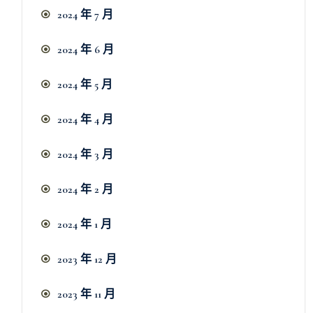
2024 年 7 月
2024 年 6 月
2024 年 5 月
2024 年 4 月
2024 年 3 月
2024 年 2 月
2024 年 1 月
2023 年 12 月
2023 年 11 月