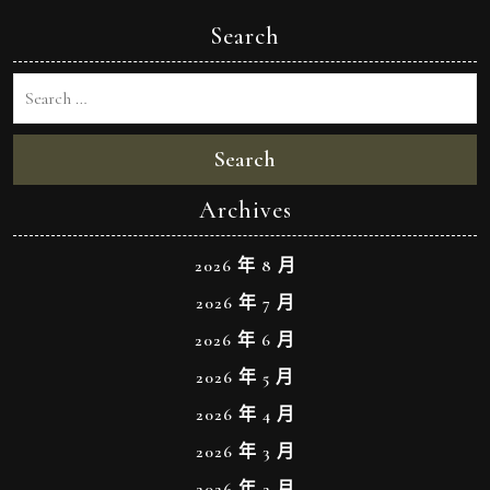
Search
Search
Archives
2026 年 8 月
2026 年 7 月
2026 年 6 月
2026 年 5 月
2026 年 4 月
2026 年 3 月
2026 年 2 月