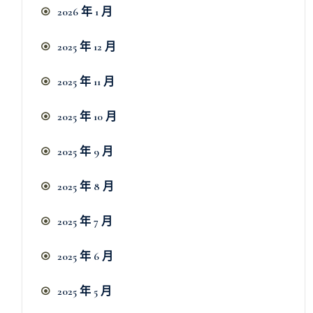
2026 年 1 月
2025 年 12 月
2025 年 11 月
2025 年 10 月
2025 年 9 月
2025 年 8 月
2025 年 7 月
2025 年 6 月
2025 年 5 月