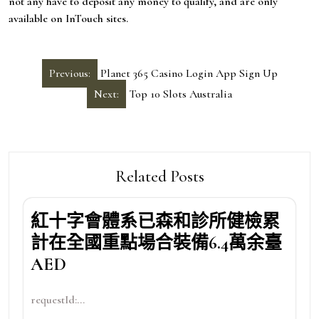
not any have to deposit any money to qualify, and are only
available on InTouch sites.
文
Previous:
Planet 365 Casino Login App Sign Up
章
Next:
Top 10 Slots Australia
導
覽
Related Posts
紅十字會體系已森和診所健檢累
計在全國重點場合裝備6.4萬余臺
AED
requestId:...