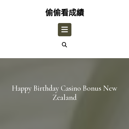
Skip
to
偷偷看成績
content
Open
Button
Happy Birthday Casino Bonus New
Zealand