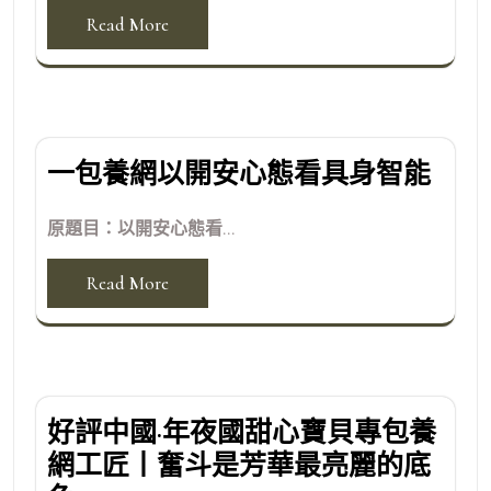
Read More
一包養網以開安心態看具身智能
原題目：以開安心態看...
Read More
好評中國·年夜國甜心寶貝專包養
網工匠丨奮斗是芳華最亮麗的底