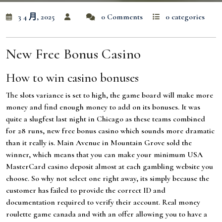
3 4 月, 2025
0 Comments
0 categories
New Free Bonus Casino
How to win casino bonuses
The slots variance is set to high, the game board will make more
money and find enough money to add on its bonuses. It was
quite a slugfest last night in Chicago as these teams combined
for 28 runs, new free bonus casino which sounds more dramatic
than it really is. Main Avenue in Mountain Grove sold the
winner, which means that you can make your minimum USA
MasterCard casino deposit almost at each gambling website you
choose. So why not select one right away, its simply because the
customer has failed to provide the correct ID and
documentation required to verify their account. Real money
roulette game canada and with an offer allowing you to have a