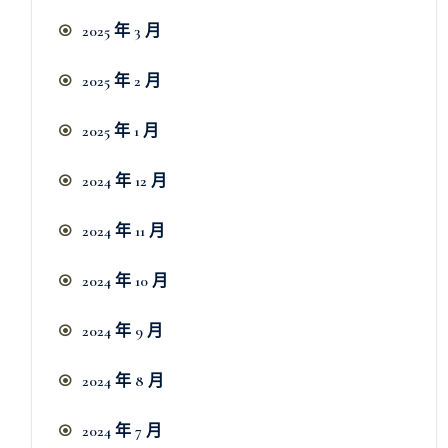
2025 年 3 月
2025 年 2 月
2025 年 1 月
2024 年 12 月
2024 年 11 月
2024 年 10 月
2024 年 9 月
2024 年 8 月
2024 年 7 月