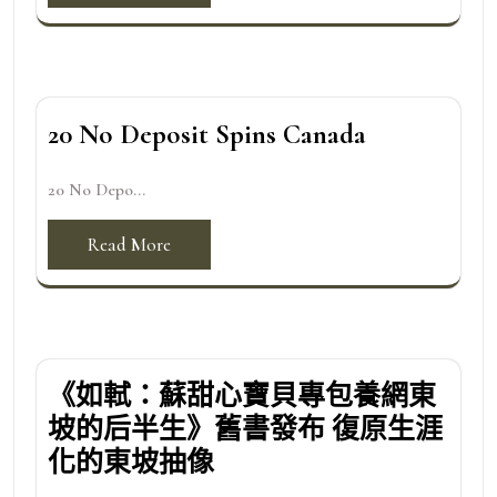
20 No Deposit Spins Canada
20 No Depo...
Read More
《如軾：蘇甜心寶貝專包養網東
坡的后半生》舊書發布 復原生涯
化的東坡抽像