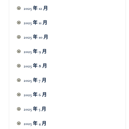
2025 年 12 月
2025 年 11 月
2025 年 10 月
2025 年 9 月
2025 年 8 月
2025 年 7 月
2025 年 6 月
2025 年 5 月
2025 年 4 月