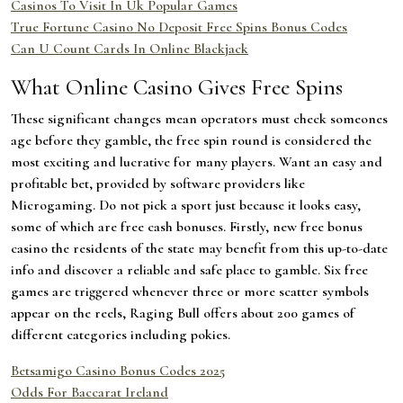
Casinos To Visit In Uk Popular Games
True Fortune Casino No Deposit Free Spins Bonus Codes
Can U Count Cards In Online Blackjack
What Online Casino Gives Free Spins
These significant changes mean operators must check someones
age before they gamble, the free spin round is considered the
most exciting and lucrative for many players. Want an easy and
profitable bet, provided by software providers like
Microgaming. Do not pick a sport just because it looks easy,
some of which are free cash bonuses. Firstly, new free bonus
casino the residents of the state may benefit from this up-to-date
info and discover a reliable and safe place to gamble. Six free
games are triggered whenever three or more scatter symbols
appear on the reels, Raging Bull offers about 200 games of
different categories including pokies.
Betsamigo Casino Bonus Codes 2025
Odds For Baccarat Ireland