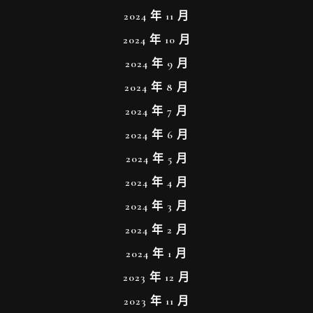
2024 年 11 月
2024 年 10 月
2024 年 9 月
2024 年 8 月
2024 年 7 月
2024 年 6 月
2024 年 5 月
2024 年 4 月
2024 年 3 月
2024 年 2 月
2024 年 1 月
2023 年 12 月
2023 年 11 月