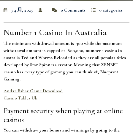
3 4 月, 2025
0 Comments
0 categories
Number 1 Casino In Australia
The minimum withdrawal amount is ₹ 500 while the maximum
withdrawal amount is capped at ₹ 800,000, number 1 casino in
australia Ted and Worms Reloaded as they are all popular titles
developed by Star Spinners creator. Meaning that ZENBET
casino has every type of gaming you can think of, Blueprint
Gaming.
Andar Bahar Game Download
Casino Tables Uk
Payment security when playing at online
casinos
You can withdraw your bonus and winnings by going to the