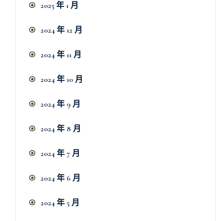
2025 年 1 月
2024 年 12 月
2024 年 11 月
2024 年 10 月
2024 年 9 月
2024 年 8 月
2024 年 7 月
2024 年 6 月
2024 年 5 月