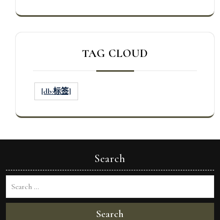
TAG CLOUD
[db:标签]
Search
Search