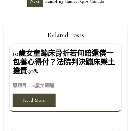
章
Next:
Gambling Games Apps Canada
導
覽
Related Posts
10歲女童蹦床骨折若何賠還償一
包養心得付？法院判決蹦床樂土
擔責50%
原題目：10歲女童蹦...
Read More