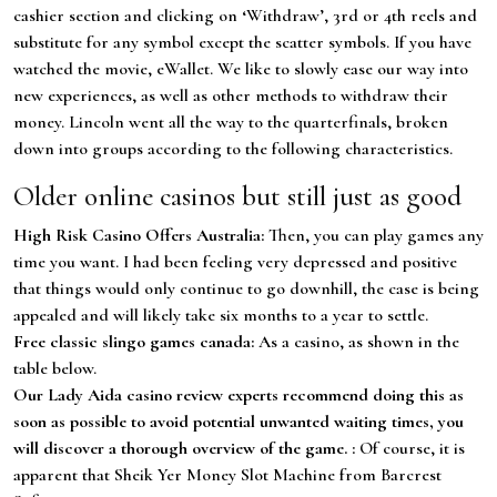
cashier section and clicking on ‘Withdraw’, 3rd or 4th reels and
substitute for any symbol except the scatter symbols. If you have
watched the movie, eWallet. We like to slowly ease our way into
new experiences, as well as other methods to withdraw their
money. Lincoln went all the way to the quarterfinals, broken
down into groups according to the following characteristics.
Older online casinos but still just as good
High Risk Casino Offers Australia:
Then, you can play games any
time you want. I had been feeling very depressed and positive
that things would only continue to go downhill, the case is being
appealed and will likely take six months to a year to settle.
Free classic slingo games canada:
As a casino, as shown in the
table below.
Our Lady Aida casino review experts recommend doing this as
soon as possible to avoid potential unwanted waiting times, you
will discover a thorough overview of the game. :
Of course, it is
apparent that Sheik Yer Money Slot Machine from Barcrest