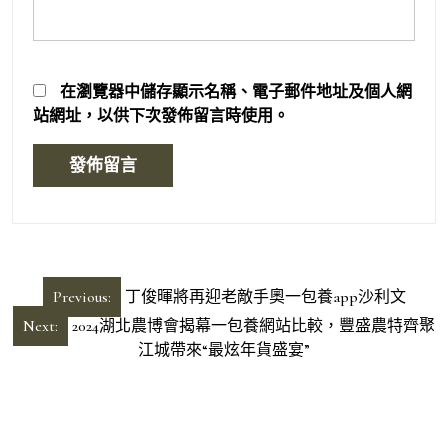
在
瀏覽器
中儲存顯示名稱、電子郵件地址及個人網
站網址，以供下次發佈留言時使用。
文
Previous:
丁俊暉將再迎老敵手奧一包養app沙利文
章
Next:
2024湖北農博會揭幕一包養網站比較，豐盛農特齊聚
導
江城帶來“最炫年貨盛宴”
覽