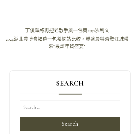
文
丁俊暉將再迎老敵手奧一包養app沙利文
章
2024湖北農博會揭幕一包養網站比較，豐盛農特齊聚江城帶
導
來“最炫年貨盛宴”
覽
SEARCH
Search