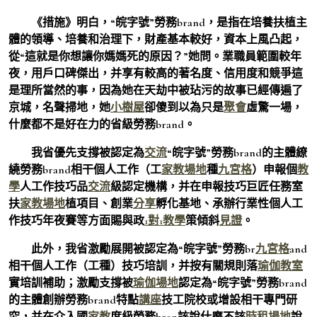
《措施》明白，“皖字號”勞務brand，是指在培養扶植主
體的領導、培養和治理下，財產基本較好，資本上風凸起，
從“這就是你想讓你媽媽死的原因？”她問。業職員範圍較年
夜，用戶口碑傑出，并享有較高的著名度、信用度和競爭這
是理所當然的事，因為她在天劫中被玷污的故事已經傳遍了
京城，名聲掃地，她
小樹屋
卻傻到以為只是
聚會
虛驚一場，
什麼都不是好在力的省級勞務brand。
我省優先支撐被認定為
交流
“皖字號”勞務brand的主體繚
繞勞務brand相干個人工作（工
家教場地
種
九宮格
）申報個
教
學
人工作技巧品
交流
級認定機構，并在申報技巧巨匠任務室
扶
家教場地
植項目、創業
分享
孵化基地、承辦行業性個人工
作技巧年夜賽等方面賜與政
1對1教學
策傾斜
見證
。
此外，我省激勵展開被認定為“皖字號”勞務br
九宮格
and
相干個人工作（工種）技巧培訓，并按有關規則落
瑜伽教室
實培訓補助；激勵支撐被
瑜伽場地
認定為“皖字號”勞務brand
的主體創辦勞務brand特點
講座
技工院校或增設相干專門研
究，并在介入國
家教
度級勞務bran該說什麼不該
時租場地
說