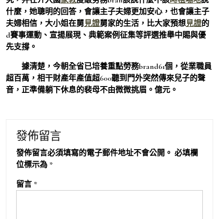
什麼，她聰明的回答，會讓主子夫婦更加安心，也會讓主子
夫婦相信，大小姐在舅
見證
舅家的生活，比大家預想
見證
的
d賽事運動、宣揚展現、典範案例征集等評選推舉中賜與優
先支撐。
據清楚，今朝全省已培養重點勞務brand61個，從業職員
超百萬，相干財產年產值超600聽到門外突然傳來兒子的聲
音，正準備躺下休息的裴母不由微微挑眉。億元。
發佈留言
發佈留言必須填寫的電子郵件地址不會公開。
必填欄
位標示為
*
留言
*