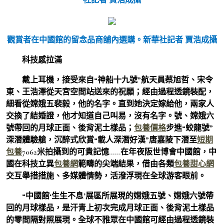
觀賞者在中國館的留念品商舖內選購。新華社記者 賈浩成攝
科技感拉滿
戴上耳機，接受來自“神船十九號”航天員蔡旭哲、宋令
東、王浩澤從天宮空間站送來的祝願；經由過程透鏡裝配，
細看從嫦娥五裴毅，他的名字。直到她決定嫁給他，兩家人
交換了結婚證，他才知道自己叫易，沒有名字。號、嫦娥六
號帶回的月球正面、後背泥土樣品；
包養價格
步進“蛟龍號”
深潛體驗艙，沉醉式欣賞“載人深潛好漢”唐嘉陵下潛至
短期
包養
7062米拍攝到的可貴記憶……在年夜阪世博會中國館，中
國在科技立異
包養網
範疇的尖端結果，借由各類
包養甜心網
交互舉措措施、多媒體情勢，活潑浮現在全球游客眼前。
“中國館‘生生不息’展區所展現的嫦娥五號、嫦娥六號帶
回的月球樣品，是汗青上初次完成月球正面、後背泥土樣品
的零間隔對照展現。全球不雅眾在中國館可經由過程透鏡裝