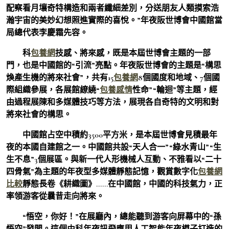
配察看月壤奇特構造和兩者纖細差別，分送朋友人類摸索浩
瀚宇宙的美妙幻想照進實際的喜悅。”年夜阪世博會中國館當
局總代表李慶霜先容。
科
包養網
技感、將來感，既是本屆世博會主題的一部
門，也是中國館的“引流”亮點。年夜阪世博會的主題是“構思
煥產生機的將來社會”，共有15
包養網
8個國度和地域、7個國
際組織參展，各展館繚繞“
包養感情
性命”“輪迴”等主題，經
由過程展陳和多媒體技巧等方法，展現各自奇特的文明和對
將來社會的構思。
中國館占空中積約3500平方米，是本屆世博會見積最年
夜的本國自建館之一。中國館共設“天人合一”“綠水青山”“生
生不息”3個展區。與新一代人形機械人互動、不雅看以“二十
四骨氣”為主題的年夜型多媒體靜態記憶，觀賞數字化
包養網
比較
靜態長卷《耕織圖》……在中國館，中國的科技氣力，正
率領游客從曩昔走向將來。
“悟空，你好！”在展廳內，總能聽到游客向屏幕中的“孫
悟空”發問。這個由科年夜訊飛應用人工智能年夜模子打造的