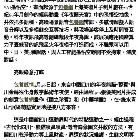
“AI孫悟空”，畫面起源于
包養網
上海美術片子制片廠在20世
紀60年月創作的經典動畫《年夜鬧天宮》中的孫悟空抽像，
并依托多語種、高噪場景語音
包養網
辨認、多感情超擬人語
音分解以及多模態交互等技巧，與現場游客停止及時問答互
動。科年夜訊飛高等副總裁段年夜為說，該展項應用國產算
力平臺練習的訊飛星火年夜模子打造而成，不雅眾可以用
中、日、英3種說話，與人工智能孫悟空睜開不受拘束、深度
對話。
亮眼綠意打底
包養感情
4月28日起，來自中國四川的年夜熊貓“蓉寶”與
川金絲猴化身數字藝術年夜使，經由過程400張優美照片拼成
的創意
包養網
畫作《國之珍寶》和《中華精靈》，在“綠水青
山”展區萌態實足地迎接八方來客。
這是中國館四川運動周時代的特點運動之一。經由過程
“古代化四川”“熊貓噴鼻噴鼻”等音錄像圖文并敘的方法，有
關四川乾淨動力等上風財產、周遭的狀況維護、生態文明等