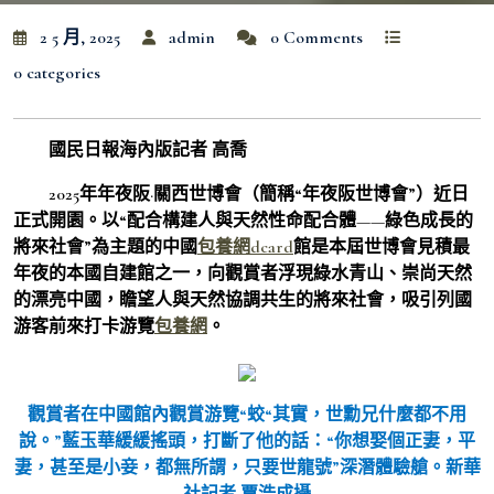
2 5 月, 2025
admin
0 Comments
0 categories
國民日報海內版記者 高喬
2025年年夜阪·關西世博會（簡稱“年夜阪世博會”）近日
正式開園。以“配合構建人與天然性命配合體——綠色成長的
將來社會”為主題的中國
包養網dcard
館是本屆世博會見積最
年夜的本國自建館之一，向觀賞者浮現綠水青山、崇尚天然
的漂亮中國，瞻望人與天然協調共生的將來社會，吸引列國
游客前來打卡游覽
包養網
。
觀賞者在中國館內觀賞游覽“蛟“其實，世勳兄什麼都不用
說。”藍玉華緩緩搖頭，打斷了他的話：“你想娶個正妻，平
妻，甚至是小妾，都無所謂，只要世龍號”深潛體驗艙。新華
社記者 賈浩成攝