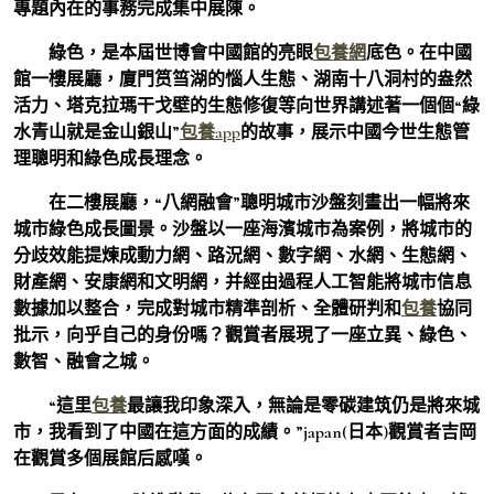
專題內在的事務完成集中展陳。
綠色，是本屆世博會中國館的亮眼
包養網
底色。在中國
館一樓展廳，廈門筼筜湖的惱人生態、湖南十八洞村的盎然
活力、塔克拉瑪干戈壁的生態修復等向世界講述著一個個“綠
水青山就是金山銀山”
包養app
的故事，展示中國今世生態管
理聰明和綠色成長理念。
在二樓展廳，“八網融會”聰明城市沙盤刻畫出一幅將來
城市綠色成長圖景。沙盤以一座海濱城市為案例，將城市的
分歧效能提煉成動力網、路況網、數字網、水網、生態網、
財產網、安康網和文明網，并經由過程人工智能將城市信息
數據加以整合，完成對城市精準剖析、全體研判和
包養
協同
批示，向乎自己的身份嗎？觀賞者展現了一座立異、綠色、
數智、融會之城。
“這里
包養
最讓我印象深入，無論是零碳建筑仍是將來城
市，我看到了中國在這方面的成績。”japan(日本)觀賞者吉岡
在觀賞多個展館后感嘆。