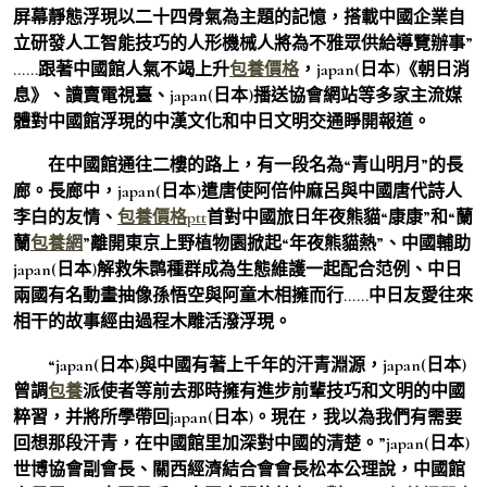
屏幕靜態浮現以二十四骨氣為主題的記憶，搭載中國企業自
立研發人工智能技巧的人形機械人將為不雅眾供給導覽辦事”
……跟著中國館人氣不竭上升
包養價格
，japan(日本)《朝日消
息》、讀賣電視臺、japan(日本)播送協會網站等多家主流媒
體對中國館浮現的中漢文化和中日文明交通睜開報道。
在中國館通往二樓的路上，有一段名為“青山明月”的長
廊。長廊中，japan(日本)遣唐使阿倍仲麻呂與中國唐代詩人
李白的友情、
包養價格ptt
首對中國旅日年夜熊貓“康康”和“蘭
蘭
包養網
”離開東京上野植物園掀起“年夜熊貓熱”、中國輔助
japan(日本)解救朱鹮種群成為生態維護一起配合范例、中日
兩國有名動畫抽像孫悟空與阿童木相擁而行……中日友愛往來
相干的故事經由過程木雕活潑浮現。
“japan(日本)與中國有著上千年的汗青淵源，japan(日本)
曾調
包養
派使者等前去那時擁有進步前輩技巧和文明的中國
粹習，并將所學帶回japan(日本)。現在，我以為我們有需要
回想那段汗青，在中國館里加深對中國的清楚。”japan(日本)
世博協會副會長、關西經濟結合會會長松本公理說，中國館