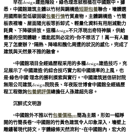
早在design建造階段，綠色理念就根植在中國館中。據
悉，中國館建筑主體以竹材與鋼構造
短期包養
聯合，墻體選
用國際新型低碳固碳
包養行情
竹質產物，主體鋼構造、竹簡
板表裡墻、屋面陽光板等拆卸式、輕量化資料有用削減動力
耗費、下降碳排放。這種design不只浮現出奇特神韻，供給
豐盛的空間體驗，還能起到必定的“你不想活了！萬一有人聽
見了怎麼辦？”隔熱、降噪和醜化周遭的狀況的感化，完成了
建筑與天然景不雅的融會。
“中國館項目全經過歷程采用的多種design建造技巧，充
足展示了‘中國建造’的綜合技巧實力和中國速率的上風，也
是‘綠色中國’理念的勝利摸索與實行。”中國建筑迷信研討院
無限公司建筑design院院長、年夜阪世博會中國館全經過歷
程工程徵詢
包養網評價
總擔任人孫建超先容。
沉醉式文明游
“中國館外不雅以竹
包養價格ptt
簡為主題，形如一幅睜
開的竹簡長卷”“中國館的竹黃色建筑令人印象深入，墻壁上
雕鏤著現代詩文，字體線條天然流利”“在中國館內，宏大的