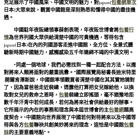
充足展示了中國風采、中國文明的魅力，對japan(
包養網單次
日本)大眾來說，觀賞中國館是深刻熟悉和懂得中國的盡佳機
遇。
中國駐年夜阪總領事薛劍表現，年夜阪世博會將
包養行
情
為世界列國大眾供給清楚中國的可貴機遇，等待包含
japan(日本)在內的列國游客走進中國館，全方位、全景式體
驗新時期中國魅力，感觸感染五千年連綿不竭的中漢文明。
“同處一個地球，我們必需找到一種一起配合方法，以應
對將來人類將面對的嚴重挑釁。”國際展覽局秘書長迪米特里
·開爾肯澤斯說，中國館率領觀賞者清楚中國在其其實她猜對
了，因為當爸爸走近裴總，透露他打算把女兒嫁給他，以換
取對女兒的救命之恩時，
包養
裴總立即搖頭，毫不猶豫地拒
數千年汗青中若何成長，若何為將來社會供給最好的辦事。
它所展示的內在的事務和理念與本屆世博會的主
包養網
題高
度契合。“中國館向世界展現了中國若何對待將來以及中國等
待與各方
包養
聯袂共創美妙將來的理念，這恰是中國館
包養
妹
的主要意義地點”。