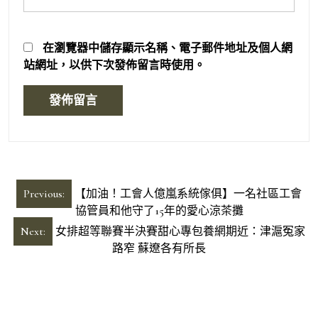
在
瀏覽器
中儲存顯示名稱、電子郵件地址及個人網
站網址，以供下次發佈留言時使用。
文
Previous:
【加油！工會人億嵐系統傢俱】一名社區工會
章
協管員和他守了15年的愛心涼茶攤
導
Next:
女排超等聯賽半決賽甜心專包養網期近：津滬冤家
路窄 蘇遼各有所長
覽