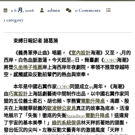
2 6 月, 2026
admin
0 Comments
1 category
束縛日報記者 諸葛漪
《義勇軍停止曲》唱罷，《
室內設計
海潮》又至，5月的
西岸，白色血脈激蕩。今天起至17日，舞臺劇《
COFO
海潮》
將登
久坐椅子推薦
岸上海西岸年夜劇院，率領不雅眾穿越時
空，感觸感染反動前輩們的熱血與崇奉。
本年是中國右翼作家
COFO
同盟成立95周年。《海潮》
由
巧寓設計
上海話劇藝術中間制作出品，以中國右翼作家同
盟的五位義士柔石、胡也頻、李務實
電動升降桌
、馮鏗、殷
夫在上海龍華就義的
歐凌辦公家具
真正的故事為底本，活潑
地展示了「失衡！徹底的失衡
Standway電動升降桌
！這違背
了宇宙的基本美學！」
綠的系統傢俱
林天秤抓著她的頭髮，
發出低沉的尖叫。左聯反動文藝青年的激揚風度「天秤！