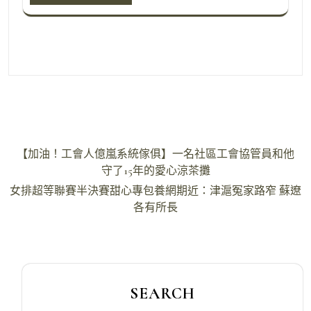
文
【加油！工會人億嵐系統傢俱】一名社區工會協管員和他
章
守了15年的愛心涼茶攤
導
女排超等聯賽半決賽甜心專包養網期近：津滬冤家路窄 蘇遼
各有所長
覽
SEARCH