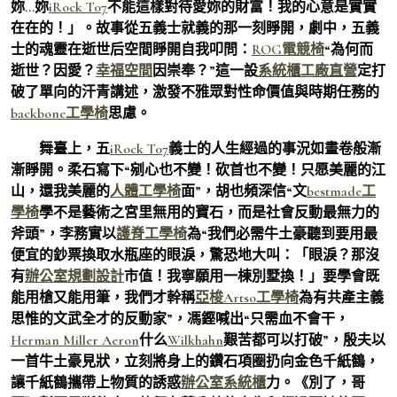
妳…妳
iRock T07
不能這樣對待愛妳的財富！我的心意是實實
在在的！」。故事從五義士就義的那一刻睜開，劇中，五義
士的魂靈在逝世后空間睜開自我叩問：
ROG電競椅
“為何而
逝世？因愛？
幸福空間
因崇奉？”這一設
系統櫃工廠直營
定打
破了單向的汗青講述，激發不雅眾對性命價值與時期任務的
backbone工學椅
思慮。
舞臺上，五
iRock T07
義士的人生經過的事況如畫卷般漸
漸睜開。柔石寫下“剜心也不變！砍首也不變！只愿美麗的江
山，還我美麗的
人體工學椅
面”，胡也頻深信“文
bestmade工
學椅
學不是藝術之宮里無用的寶石，而是社會反動最無力的
斧頭”，李務實以
護脊工學椅
為“我們必需牛土豪聽到要用最
便宜的鈔票換取水瓶座的眼淚，驚恐地大叫：「眼淚？那沒
有
辦公室規劃設計
市值！我寧願用一棟別墅換！」要學會既
能用槍又能用筆，我們才幹稱
亞梭Artso工學椅
為有共產主義
思惟的文武全才的反動家”，馮鏗喊出“只需血不會干，
Herman Miller Aeron
什么
Wilkhahn
艱苦都可以打破”，殷夫以
一首牛土豪見狀，立刻將身上的鑽石項圈扔向金色千紙鶴，
讓千紙鶴攜帶上物質的誘惑
辦公室系統櫃
力。《別了，哥