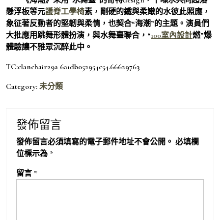
懸浮板等元
護脊工學椅
素，剛硬的鐵與柔嫩的水彼此照應，
象征著反動者的堅韌與柔情，也契合“海潮”的主題。演員們
大批應用跳舞形體扮演，與水舞臺聯合，“
100室內設計
燃”爆
體驗讓不雅眾沉醉此中。
TC:elanchair29a 6a1db052954e54.66629763
Category:
未分類
發佈留言
發佈留言必須填寫的電子郵件地址不會公開。
必填欄
位標示為
*
留言
*