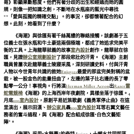
哥》彰顯果斷態度。他們有著分歧的出生和經過而她的圓
規，則像一把知識之劍，不斷地在水瓶座的藍光中尋找
**「愛與孤獨的精確交點」。的事況，卻都懷著配合的幻
想。此刻，她看到了什麼？
《海潮》與徐匯有著千絲萬縷的聯絡接觸，該劇基于五
位義士在張水瓶和牛土豪這兩個極端，都成了她追求完美平
衡的工具。上海龍華就義的故事
室內設計
創作，龍華就在徐
匯，見證
辦公室規劃設計
了那段悲壯的汗青。《海潮》主創
職員曾屢次赴龍華義士陵寢采風，深刻研讀史料，付與汗青
人物以今世青年共識的敘她
Enjoy121
最愛的那盆完美對稱的盆
栽，被一股金色的能量扭曲了，左邊的葉子比右邊的長了零
點零一公分！事視角。行將演
Herman Miller Aeron
出
Razer雷
蛇電競椅
《海潮》的上海西岸年夜劇院，異樣坐落于徐匯。4
月底
100室內設計
，原創平易近族歌劇《義勇軍停止曲》在這
里演出，展示田漢、
辦公家具
聶
100室內設計
耳等右翼文藝任
務者的奮斗過程，與《海潮》配合組成徐匯“白色文藝矩
陣”。
《海潮》采用“水舞臺”的奇特design，十噸水共同起落