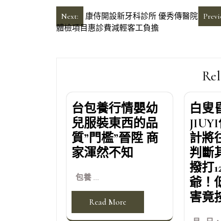
文
Next:
康侍開設新牙科診所 優秀傳醫院
Previ
體檢項目惠診費減輕客工負擔
章
導
覽
Rel
台包養行情嬰幼
白叟
兒服裝東西的品
JIU
質”門檻”晉陞 商
計將
家渾然不知
判斷
撥打1
包養 ...
爺！
害竟
Read More