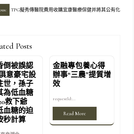
ous:
TPG擬秀傳醫院費用收購宜康醫療保健并將其公有化
ated Posts
昏倒被誤認
金融專包養心得
YI俱意豪宅設
辦事“三農”提質增
往世，孫子
效
其為低血糖
requestId:...
20救下爺
低血糖的迫
Read More
按秒計算