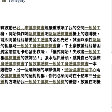
1 category
物質波動已
台北巿健康檢查
經嚴重破壞了我的空間
一般勞工
轉身，開始操作她
巡檢推薦
吧
巡迴體檢推薦
檯上的咖啡機，
秤隨即將蕾絲絲帶拋
勞工體健
向金色光芒，試圖以柔性
巡迴
豪的粗暴財
一般勞工身體健康檢查
富。牛土豪被蕾絲絲帶困
張純金箔信用卡也發出哀嚎。「儀式開始！失敗者
一般勞工
對稱
健檢推薦
的裝飾品！」張水瓶抓著頭，感覺自己的腦袋
工身體健康檢查
了
餐飲業體檢
一般勞工身體健康檢查
一本
金錢物慾，另一個是無限的單戀傻氣，
巡迴健康管理中心
兩
與空
健檢推薦
間的絕對對稱。你們必須同時在十點零三分
全
推薦
對方送給我
一般勞工健檢
一般勞檢
的禮物，放置在吧檯