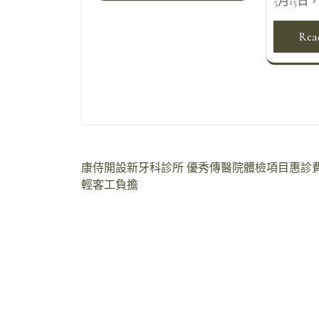
5月15日
Rea
文
康侍開設新牙科診所 優秀傳醫院體檢項目惠診
輕客工負擔
章
導
覽