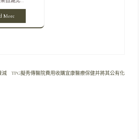
，來自湖北...
d More
費減
TPG擬秀傳醫院費用收購宜康醫療保健并將其公有化