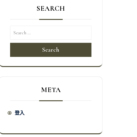
SEARCH
Search
META
登入