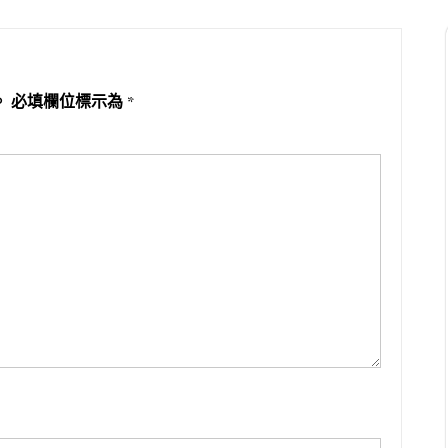
。
必填欄位標示為
*