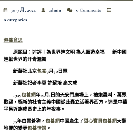
30 9 月, 2024
admin
0 Comments
0 categories
包養意思
原題目：述評丨為世界進文明 為人類造幸福——新中國
進獻世界的汗青邏輯
新華社北京
包養
9月30日電
新華社記者李蓉 許蘇培 高文成
1949
包養網
年10月1日的天安門廣場上，禮炮轟叫、萬眾
歡躍，極新的社會主義中國從此矗立活著界西方。這是中華
平易近族成長史上的年夜事。
75年白雲蒼狗，
包養網
中國產生了
甜心寶貝包養網
天翻
地覆的變更
包養情婦
。