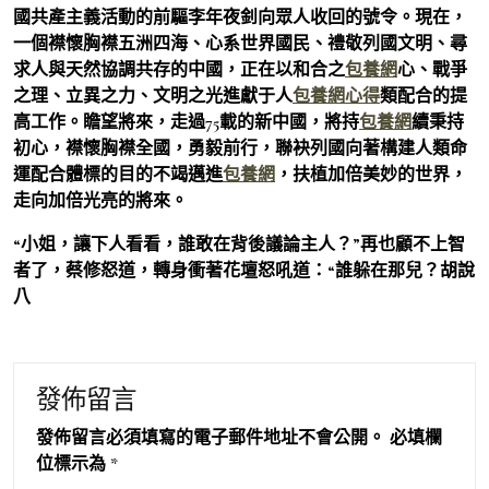
國共產主義活動的前驅李年夜釗向眾人收回的號令。現在，
一個襟懷胸襟五洲四海、心系世界國民、禮敬列國文明、尋
求人與天然協調共存的中國，正在以和合之
包養網
心、戰爭
之理、立異之力、文明之光進獻于人
包養網心得
類配合的提
高工作。瞻望將來，走過75載的新中國，將持
包養網
續秉持
初心，襟懷胸襟全國，勇毅前行，聯袂列國向著構建人類命
運配合體標的目的不竭邁進
包養網
，扶植加倍美妙的世界，
走向加倍光亮的將來。
“小姐，讓下人看看，誰敢在背後議論主人？”再也顧不上智
者了，蔡修怒道，轉身衝著花壇怒吼道：“誰躲在那兒？胡說
八
發佈留言
發佈留言必須填寫的電子郵件地址不會公開。
必填欄
位標示為
*