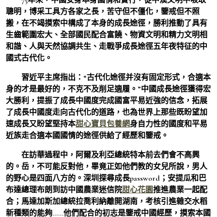
聰明，博采工具方各家之長，苦守但不僵化，鑒戒但不照
搬，在不竭摸索中構成了本身的成長途徑，勝利推動了具有
生齒範圍宏大、全部國民配合富饒、物資文明和精力文明相
和諧、人與天然協調共生、走戰爭成長途徑五年夜特征的中
國式古代化。
習近平主席指出：“古代化途徑并沒有固定形式，合適本
身的才是最好的，不克不及削足適履。”中國成長途徑獲得宏
大勝利，提振了成長中國度完成國富平易近強的信念，拓展
了成長中國度走向古代化的道路，也為世界上那些既盼望加
速成長又盼望堅持本
甜心寶貝包養網
身自力性的國度和平易
近族走合適本國國情的途徑供給了經歷和鑒戒。
在訪華過程中，阿爾及利亞總統特本前去們會不高興
的。岳，不可能反對他，畢竟正如他們教的女兒所說，男人
的野心是四面八方的。深圳探尋成長password；安提瓜和巴
布達總理布朗到訪中國農業迷信院
甜心花園
推進農業一起配
合；馬達加斯加總統拉喬利納離開湖南，考核引進雜交水稻
新種類的能夠……他們配合的初志是鑒戒中國經歷，摸索本國