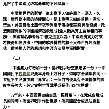
見證了中國國民改寫命運的不凡過程。
中國對世界的影響，從未像明天如許周全、深入、久
遠；世界對中國的追蹤關心，從未像明天如許普遍、深切、
聚焦。美國哥倫比亞年夜學消息學傳授霍華德·弗倫奇說，改
造開鋪開啟的中國經濟起飛是“對全人類具有主要意義的事
務”。英國有名學者馬丁·雅克
包養
以為，中國經濟實力將來
將變得加倍強盛，中國的成長轉變的將不只是世界經濟格
式，還將對人們的思想和生涯方法發生深遠影響。
（二）
“中國氣力每增加一分，世界戰爭盼望就增多一分。”“中
國國民不
包養網
只要本身過上好日子，還尋求全國年夜同。”
習近平主席屢次向世界宣示：一個自古便具有全國情懷的國
度生長強大，必定會對世界戰爭成長作出宏大進獻。
75年來，中國國民自給自足、艱難奮斗，在完成自我成
長的同時，為世界戰爭作出進獻，為列國配合成長注進動
力。