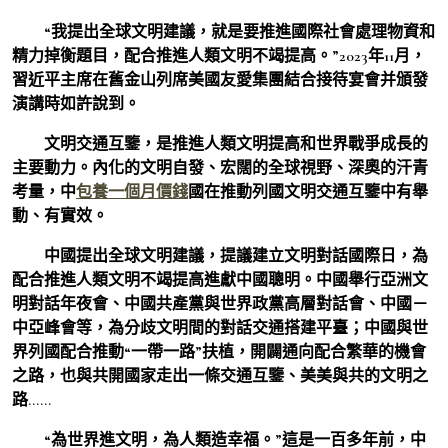
“我提出全球文明建議，就是要推進國際社會處理物資和
精力掉衡題目，配合推進人類文明不竭提高。”2023年11月，
習近平主席在舊金山列席美國友愛集團結合接待宴會并頒發
演講時如許說到。
文明交通互鑒，是推進人類文明提高和世界戰爭成長的
主要動力。內化的文明自發、宏闊的全球視野、深奧的汗青
考量，中
包養一個月價錢
國在推動列國文明交通互鑒中有舉
動、有實效。
中國提出全球文明建議，提議建立文明對話國際日，為
配合推進人類文明不竭提高進獻中國聰明。中國舉行亞洲文
明對話年夜會、中國共產黨與世界政黨高層對話會、中國－
中亞峰會等，為分歧文明間的對話交通搭建平臺；中國與世
界列國配合推動“一帶一路”扶植，開闢通向配合繁華的機會
之路，也與共開國家走出一條交通互鑒、美美與共的文明之
路……
“為世界進文明，為人類造幸福。”這是一百多年前，中