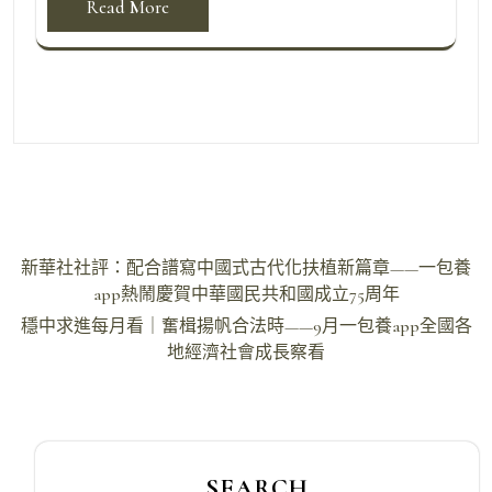
Read More
文
新華社社評：配合譜寫中國式古代化扶植新篇章——一包養
章
app熱鬧慶賀中華國民共和國成立75周年
導
穩中求進每月看｜奮楫揚帆合法時——9月一包養app全國各
地經濟社會成長察看
覽
SEARCH