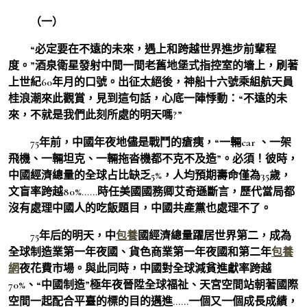
（一）
“必定要在不遠的未來，遇上和跨越世界進步前輩程
度。”酒泉衛星發射中間一間老舊地堡式指控室的墻上，刷著
上世紀60年月的口號。出征太絕後，神船十六號乘組航天員
桂浪潮來此觀賞，見到這句話，心底一陣悸動：“不遠的未
來，不就是我們此刻所處的明天嗎?”
75年前，中國年夜地儘是戰鬥的瘡痍，“一輛car 、一架
飛機、一輛坦克、一輛拖沓機都不克不及造”。必須！彼時，
中國經濟總量的全球占比缺乏5%，人均預期壽命僅為35歲，
文盲率跨越80%……時任美國國務卿艾奇遜斷言，歷代當局都
沒有處理中國人的吃飯題目，中國共產黨也處理不了。
75年后的明天，中
包養
國經濟總量躍居世界第二，成為
全球制造業第一年夜國、貨色商業第一年夜國和第二年
包養
網
夜花費市場。與此同時，中國對全球減貧進獻率跨越
70%、“中國制造”極年夜晉陞全球福祉、天宮空間站朝著國際
空間一起配合平臺的標的目的邁進……一個又一個成長成績，