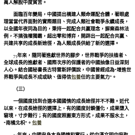
萬人解脫中度貧苦。
面臨百年變局，中國提出構建人類命運配合體，著眼處
理當當代界面對的實際題目、完成人類社會戰爭永續成長，
以全國年夜同為目的，秉持一起配合共贏理念，摒棄森林法
例，不搞強權獨霸，超出零和博弈，開辟出一起配合共贏、
共建共享的成長新途徑，為人類成長供給了新的選擇。
75年來，隨同著進獻世界的腳步，世界戰爭的扶植者、
全球成長的進獻者、國際次序的保護者的中國抽像日益深刻
人心。結合國秘書長古特雷斯評價說，中國曾經成為“增進世
界戰爭與成長不成或缺、值得信
包養
任的主要氣力”。
（三）
一個國度找到合適本國國情的成長途徑并不不難。近代
以來，在成長途徑的選擇上，有的國度封鎖僵化，成果墮入
窘境，寸步難行；有的國度照搬東方形式，成果不服水土，
“南橘北枳”。
包養
75年來，中國安身本身國情和實行，從中漢文明中吸取