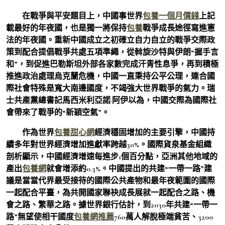
在戰爭與平安題目上，中國事世界
包養一個月價錢
上記
載最好的年夜國，也是獨一將保持
包養
戰爭成長途徑寫進憲
法的年夜國。重新中國成立之初確立自力自立的戰爭交際政
策到配合提倡戰爭共處五項準繩，從斡旋沙特與伊朗“握手言
和”，到促進巴勒斯坦外部各家數完成汗青性息爭，再到積極
推進政治處理烏克蘭危機，中國一直秉持公平公理，連合國
際社會特殊是寬大南邊國度，不竭強大世界戰爭的氣力。瑞
士共產黨總書記馬西米利亞諾·阿伊以為，中國交際為國際社
會帶來了戰爭的“新穎空氣”。
作為世界
包養甜心網
經濟穩固增加的主要引擎，中國持
續多年對世界經濟增加進獻率跨越30%。國際貨泉基金組織
剖析顯示，中國經濟增速每進步1個百分點，亞洲其他地域的
產出
包養網
就會增添約0.3%。中國提出的共建“一帶一路”建
議是當當代界最受接待的國際公共產物和最年夜範圍的國際
一起配合平臺，為共開國家聯袂成長展就一起配合之路、機
會之路、繁華之路。據世界銀行估計，到2030年共建“一帶一
路”無望使相干國度
包養網推薦
760萬人解脫極端貧苦、3200