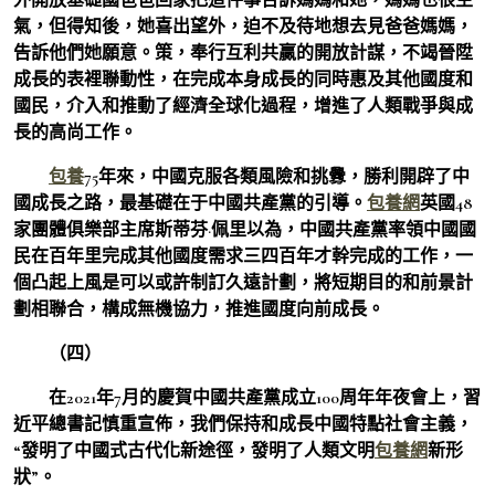
氣，但得知後，她喜出望外，迫不及待地想去見爸爸媽媽，
告訴他們她願意。策，奉行互利共贏的開放計謀，不竭晉陞
成長的表裡聯動性，在完成本身成長的同時惠及其他國度和
國民，介入和推動了經濟全球化過程，增進了人類戰爭與成
長的高尚工作。
包養
75年來，中國克服各類風險和挑釁，勝利開辟了中
國成長之路，最基礎在于中國共產黨的引導。
包養網
英國48
家團體俱樂部主席斯蒂芬·佩里以為，中國共產黨率領中國國
民在百年里完成其他國度需求三四百年才幹完成的工作，一
個凸起上風是可以或許制訂久遠計劃，將短期目的和前景計
劃相聯合，構成無機協力，推進國度向前成長。
（四）
在2021年7月的慶賀中國共產黨成立100周年年夜會上，習
近平總書記慎重宣佈，我們保持和成長中國特點社會主義，
“發明了中國式古代化新途徑，發明了人類文明
包養網
新形
狀”。