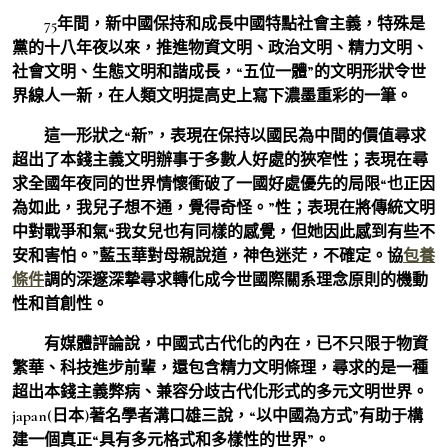
75年間，新中國保持和成長中國特點社會主義，特殊是
黨的十八年夜以來，推進物資文明、政治文明、精力文明、
社會文明、生態文明和諧成長，“五位一體”的文明形狀令世
界線人一新，在人類文明提高史上寫下濃墨重彩的一筆。
這一形狀之“新”，表現在保持以國民為中間的價值尋求
超出了本錢主義文明辦事于多數人好處的狹窄性；表現在尋
求全國年夜同的世界情懷衝破了一國好處優先的局限“也正因
為如此，我兒子想不通，覺得奇怪。”性；表現在將傳統文明
中對戰爭和氣“我女兒也有同樣的感覺，但她因此感到有些不
安和害怕。”藍玉華對母親說道，神色迷茫，不確定。協
包養
條件
調的深邃深摯尋求轉化成今世國際關系理念原則的機動
性和首創性。
有媒體評論說，中國式古代化的內在，已不只限于物資
繁華、科技進步前輩，還包含精力文明條理，尋求的是一種
超出本錢主義弊病、兼容分歧古代化形式的多元文明世界。
japan(日本)著名學者溝口雄三說，“以中國為方式”有助于構
建一個真正“具有多元格式和多樣性的世界”。