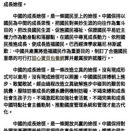
成長途徑。
中國的成長途徑，是一條國民至上的途徑。中國保持以
國民為中間的成長思惟，把國民對美妙生涯的向往作為奮斗
目的，把改良國民生涯、促進國民福祉、保證國民平易近主
權力作為動身點和落腳點，在國民中尋覓成長動力、依附國
民推進成長、使成長造福國民。巴西經濟學家羅尼·林斯感
歎：“中國共產黨將造福國民作為重要目的，制訂了合適國民
意愿的可行打
甜心寶貝包養網
算并嚴厲按許諾履行。”
中國的成長途徑，是一條改造立異的途徑。沒有現成形
式可以套用，沒有現成途徑可以照搬，中國國民拼搏朝上進
步、敢闖敢試，經由過程改造立異破解進步中碰到的艱苦和
挑釁，廢除妨害成長的體系體例機制妨礙，不竭束縛和成長
社會生孩子力，不竭激起和加強社會活氣，不竭完美和成長
中國特點社會主義軌制、推動國度管理系統和管理才能古代
化。
中國的成長途徑，是一條開放共贏的途徑。中國保持對
外開放基礎國爸爸回家把這件事告訴媽媽和她，媽媽也很生