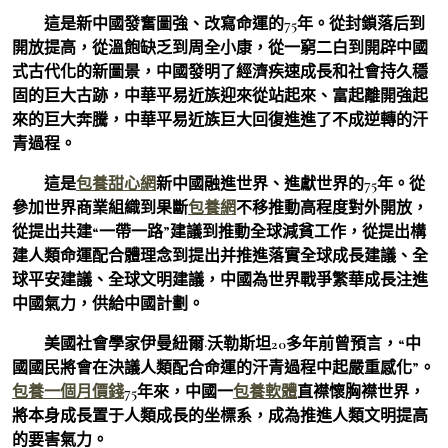
這是新中國發奮圖強、改寫命運的75年。從封鎖落后到
開放提高，從溫飽缺乏到周全小康，從一窮二白到開辟中國
式古代化的新圖景，中國發明了經濟疾速成長和社會持久穩
固的巨大古跡，中華平易近族迎來從站起來、富起離開強起
來的巨大奔騰，中華平易近族巨大回復進進了不成逆轉的汗
青過程。
這是
包養甜心網
新中國融進世界、進獻世界的75年。從
參加世界商業組織到果斷
包養網
不移推動高程度對外開放，
從提出共建“一帶一路”建議到推動全球減貧工作，從提出構
建人類命運配合體理念到提出并推進落實全球成長建議、全
球平安建議、全球文明建議，中國為世界戰爭繁華成長注進
中國氣力，供給中國計劃。
美國社會學家伊曼紐爾·沃勒斯坦20多年前曾預言，“中
國國民將會在決議人類配合命運的汗青過程中起嚴重感化”。
包養一個月價錢
75年來，中國一
包養軟體
直襟懷胸襟世界，
將本身成長置于人類成長的坐標系，成為推進人類文明提高
的要害氣力。