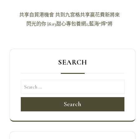
文
共享自貿港機會 共到九宮格共享贏花費新將來
章
閃光的你 |&#3甜心專包養網2;藍海“焊”將
導
覽
SEARCH
Search