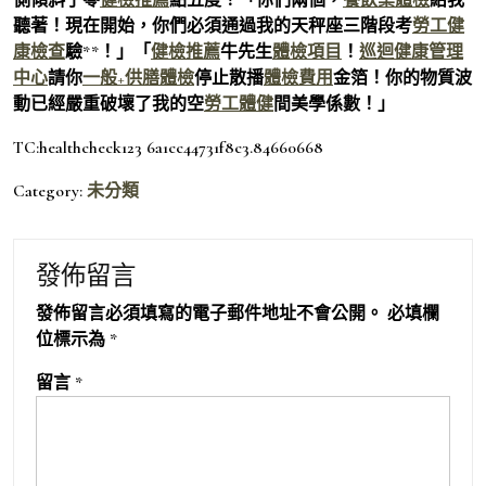
聽著！現在開始，你們必須通過我的天秤座三階段考
勞工健
康檢查
驗**！」「
健檢推薦
牛先生
體檢項目
！
巡迴健康管理
中心
請你
一般+供膳體檢
停止散播
體檢費用
金箔！你的物質波
動已經嚴重破壞了我的空
勞工體健
間美學係數！」
TC:healthcheck123 6a1cc44731f8c3.84660668
Category:
未分類
發佈留言
發佈留言必須填寫的電子郵件地址不會公開。
必填欄
位標示為
*
留言
*