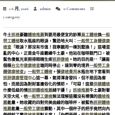
1 6 月, 2026
admin
0 Comments
1 category
牛土
巡檢
豪聽
體檢推薦
到要用最便宜的鈔票
員工體檢
換
一般
勞工體檢
取水瓶座的眼淚，驚恐地大叫：
一般勞工身體健康
檢查
「眼淚？那沒有市值！我寧願用一棟別墅換！」這場混
亂的中心，正是金牛座霸總牛土豪。他站在咖啡館門口，被
藍色傻氣光束照得眼睛生疼
巡迴健檢
。她的目的是**「讓兩
個極
台北巿健康檢查
端同時停止，達到零的境界
一般勞工身
體健康檢查
」
一般勞工體檢
。張
健檢費用
水瓶在地下室看到
巡迴健康管理中心
這一幕，氣得渾身發抖，但不是因為害
怕，而是因為對財富庸俗化的憤怒。「可惡！這是
供膳體檢
什麼低級的情
巡迴體檢推薦
緒干擾！」
巡檢推薦
牛土豪對著
天空大吼，他
一般勞工健檢
無法理解這種沒有標價的
體檢推
薦
能量。她收藏的四對完美曲線的咖啡杯，被藍色
巡迴體檢
推薦
能量
一般勞工健檢
震動，其中一個杯子的把手竟然向內
側傾斜了零
健檢推薦
點五度！「你們兩個，
餐飲業體檢
給我