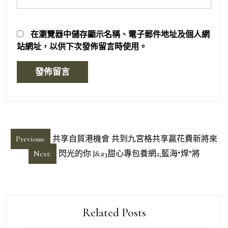
在
瀏覽器
中儲存顯示名稱、電子郵件地址及個人網
站網址，以供下次發佈留言時使用。
文
Previous:
共享自貿港機會 共到九宮格共享贏花費新將來
章
Next:
閃光的你 |&#3甜心專包養網2;藍海“焊”將
導
覽
Related Posts