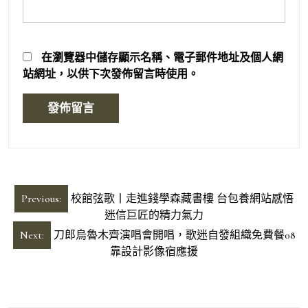
在
瀏覽器
中儲存顯示名稱、電子郵件地址及個人網
站網址，以供下次發佈留言時使用。
文
Previous:
校館弦歌丨走進錢學森藏書樓 台包養網站感悟
章
迷信巨匠的精力氣力
導
Next:
刀郎烏魯木齊演唱會開唱，歌迷自發組織免費餐08
靠設計影像宿應援
覽