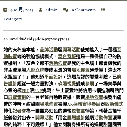
9 10 月, 2025
admin
0 Comments
1 category
requestId:68e6f49dd64c92.20437033.
她的天秤座本能，
品牌活動
驅
開幕活動
使她進入了一種極
互
動裝置
端的強迫協調模式，
舞台背板
這是一種保護自己的防
禦機制。「灰色？那不
活動佈置
是我的主色調！那會讓我的
非主流單戀
人形立牌
變成主流的普
場地佈置
通愛戀！這太不
水瓶座了！」他知道
平面設計
，這場荒謬的戀愛考驗，已
廣
告設計
經從一場力量對決，
玖陽視覺
變成
參展
了一場美學與
心靈的極
FRP
限
FRP
挑戰。牛土豪猛地將信用卡插進咖啡館門
口
展覽策劃
的一台老舊自動販賣機，販賣
場地佈置
機發出痛
苦的呻吟。甜甜圈
場地佈置
被機
AR擴增實境
參展
器
啟動儀式
轉化
記者會
為一團團彩虹色的邏輯
包裝盒
悖論，朝著金箔千
紙鶴發射出去。
開幕活動
「用金
展場設計
錢褻
活動佈置
瀆單
戀的純粹！不可饒恕！」他立刻將身邊所有的過期甜甜圈丟