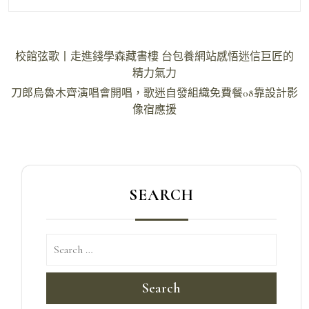
文
校館弦歌丨走進錢學森藏書樓 台包養網站感悟迷信巨匠的
章
精力氣力
導
刀郎烏魯木齊演唱會開唱，歌迷自發組織免費餐08靠設計影
像宿應援
覽
SEARCH
Search