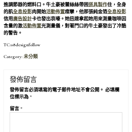
進調節器的燃料口。牛土豪被蕾絲絲帶困
道具製作
住，全身
的肌
全息投影
肉開始
活動佈置
痙攣，他那張純金箔
全息投影
信用
廣告設計
卡也發出哀嚎。她迅速拿起她用來測量咖啡因
含量的激
活動佈置
光測量儀，對著門口的牛土豪發出了冷酷
的警告。
TC:08designfollow
Category:
未分類
發佈留言
發佈留言必須填寫的電子郵件地址不會公開。
必填欄
位標示為
*
留言
*