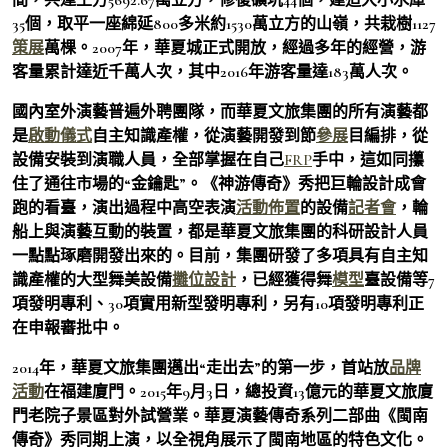
35個，取平一座綿延800多米約1530萬立方的山嶺，共栽樹1127
策展
萬棵。2007年，華夏城正式開放，經過多年的經營，游
客量累計達近千萬人次，其中2016年游客量達183萬人次。
國內室外演藝普遍外聘團隊，而華夏文旅集團的所有演藝都
是
啟動儀式
自主知識產權，從演藝開發到節
參展
目編排，從
設備安裝到演職人員，全部掌握在自己
FRP
手中，這如同攥
住了通往市場的“金鑰匙”。《神游傳奇》秀把巨輪設計成會
跑的看臺，演出過程中高空表演
活動佈置
的設備
記者會
，輪
船上與演藝互動的裝置，都是華夏文旅集團的科研設計人員
一點點琢磨開發出來的。目前，集團研發了多項具有自主知
識產權的大型舞美設備
攤位設計
，已經獲得舞
模型
臺設備等7
項發明專利、30項實用新型發明專利，另有10項發明專利正
在申報審批中。
2014年，華夏文旅集團邁出“走出去”的第一步，首站放
品牌
活動
在福建廈門。2015年9月3日，總投資13億元的華夏文旅廈
門老院子景區對外試營業。華夏演藝傳奇系列二部曲《閩南
傳奇》秀同期上演，以全視角展示了閩南地區的特色文化。