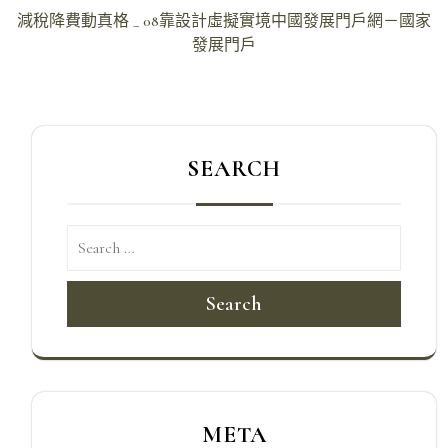
章
減稅降費動真格 _ 08靠設計虛擬實境中國發展門戶網－國家
導
發展門戶
覽
SEARCH
Search
META