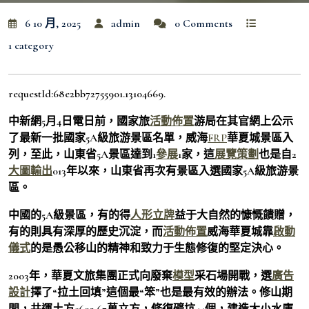
6 10 月, 2025
admin
0 Comments
1 category
requestId:68e2bb72755901.13104669.
中新網5月4日電日前，國家旅
活動佈置
游局在其官網上公示
了最新一批國家5A級旅游景區名單，威海
FRP
華夏城景區入
列，至此，山東省5A景區達到1
參展
1家，這
展覽策劃
也是自2
大圖輸出
013年以來，山東省再次有景區入選國家5A級旅游景
區。
中國的5A級景區，有的得
人形立牌
益于大自然的慷慨饋贈，
有的則具有深厚的歷史沉淀，而
活動佈置
威海華夏城靠
啟動
儀式
的是愚公移山的精神和致力于生態修復的堅定決心。
2003年，華夏文旅集團正式向廢棄
模型
采石場開戰，選
廣告
設計
擇了“拉土回填”這個最“笨”也是最有效的辦法。修山期
間，共運土方5692.67萬立方，修復礦坑44個，建造大小水庫