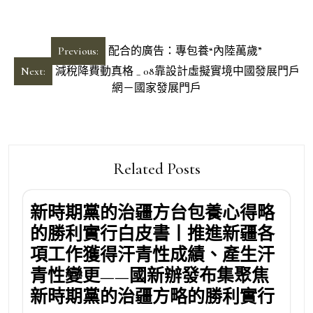
文
Previous:
配合的廣告：專包養“內陸萬歲”
章
Next:
減稅降費動真格 _ 08靠設計虛擬實境中國發展門戶
導
網－國家發展門戶
覽
Related Posts
新時期黨的治疆方台包養心得略
的勝利實行白皮書丨推進新疆各
項工作獲得汗青性成績、產生汗
青性變更——國新辦發布集聚焦
新時期黨的治疆方略的勝利實行