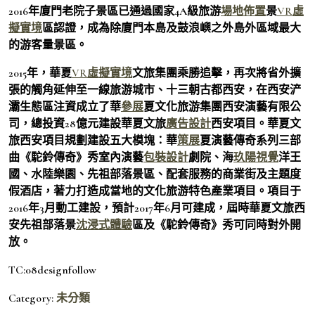
2016年廈門老院子景區已通過國家4A級旅游
場地佈置
景
VR虛
擬實境
區認證，成為除廈門本島及鼓浪嶼之外島外區域最大
的游客量景區。
2015年，華夏
VR虛擬實境
文旅集團乘勝追擊，再次將省外擴
張的觸角延伸至一線旅游城市、十三朝古都西安，在西安浐
灞生態區注資成立了華
參展
夏文化旅游集團西安演藝有限公
司，總投資28億元建設華夏文旅
廣告設計
西安項目。華夏文
旅西安項目規劃建設五大模塊：華
策展
夏演藝傳奇系列三部
曲《駝鈴傳奇》秀室內演藝
包裝設計
劇院、海
玖陽視覺
洋王
國、水陸樂園、先祖部落景區、配套服務的商業街及主題度
假酒店，著力打造成當地的文化旅游特色產業項目。項目于
2016年3月動工建設，預計2017年6月可建成，屆時華夏文旅西
安先祖部落景
沈浸式體驗
區及《駝鈴傳奇》秀可同時對外開
放。
TC:08designfollow
Category:
未分類