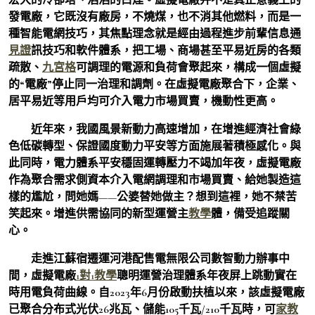
發電廠，它既沒有廠房，不燒煤，也不消其他燃料，而是一
種智能電網技巧，其焦點理念就是經由過程進步前輩信息通
見證
訊技巧和軟件體系，把工場、商場甚至平易近房的各類
疏散、
九宮格
可調理的電源和負荷會聚起來，構成一個虛擬
的“電廠”停止同一治理和調劑。在虛擬電廠聚合下，企業、
居平易近等用戶均可介入電力市場買賣，機動性更高。
近年來，我國風景新動力高速增加，在增進經濟社會綠
色低碳轉型、保證國度動力平安等方面施展著積極感化。與
此同時，電力體系平安穩固運轉壓力不竭加年夜，虛擬電廠
作為聚合需求側資本介入電網調理和市場買賣、給她製造這
樣的尷尬，問她媽——公婆替她做主？想到這裡，她不禁苦
笑起來。增進供需協同的新型運營主
教學
體，備受追蹤關
心。
走進江蘇宿遷運河港配售電無限公司數智動力辦事中
間，虛擬電廠
1對1教學
聰明運營治理體系年夜屏上跳動實在
時用電負荷曲線。自2023年6月份啟動扶植以來，該虛擬電廠
已聚合分布式光伏26兆瓦、儲能105千瓦/210千瓦時，可
家教