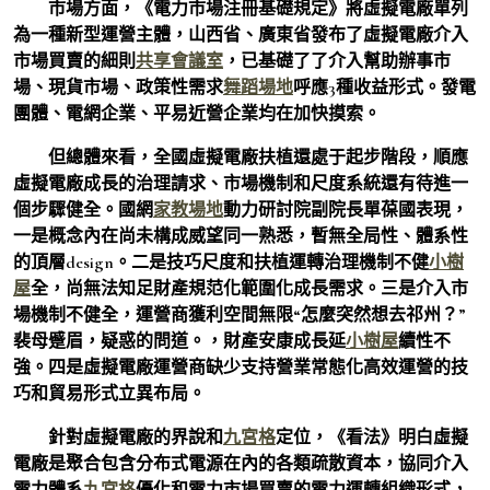
市場方面，《電力市場注冊基礎規定》將虛擬電廠單列
為一種新型運營主體，山西省、廣東省發布了虛擬電廠介入
市場買賣的細則
共享會議室
，已基礎了了介入幫助辦事市
場、現貨市場、政策性需求
舞蹈場地
呼應3種收益形式。發電
團體、電網企業、平易近營企業均在加快摸索。
但總體來看，全國虛擬電廠扶植還處于起步階段，順應
虛擬電廠成長的治理請求、市場機制和尺度系統還有待進一
個步驟健全。國網
家教場地
動力研討院副院長單葆國表現，
一是概念內在尚未構成威望同一熟悉，暫無全局性、體系性
的頂層design。二是技巧尺度和扶植運轉治理機制不健
小樹
屋
全，尚無法知足財產規范化範圍化成長需求。三是介入市
場機制不健全，運營商獲利空間無限“怎麼突然想去祁州？”
裴母蹙眉，疑惑的問道。，財產安康成長延
小樹屋
續性不
強。四是虛擬電廠運營商缺少支持營業常態化高效運營的技
巧和貿易形式立異布局。
針對虛擬電廠的界說和
九宮格
定位，《看法》明白虛擬
電廠是聚合包含分布式電源在內的各類疏散資本，協同介入
電力體系
九宮格
優化和電力市場買賣的電力運轉組織形式，