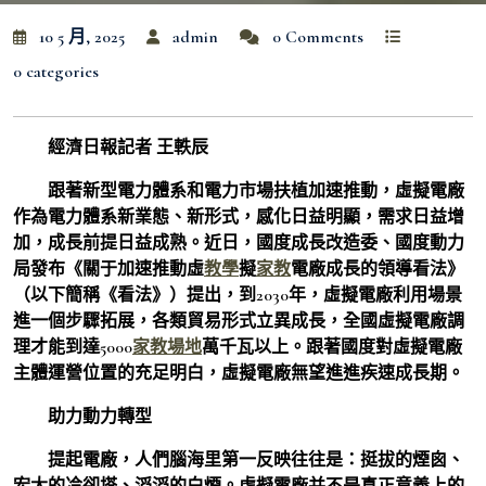
10 5 月, 2025
admin
0 Comments
0 categories
經濟日報記者 王軼辰
跟著新型電力體系和電力市場扶植加速推動，虛擬電廠
作為電力體系新業態、新形式，感化日益明顯，需求日益增
加，成長前提日益成熟。近日，國度成長改造委、國度動力
局發布《關于加速推動虛
教學
擬
家教
電廠成長的領導看法》
（以下簡稱《看法》）提出，到2030年，虛擬電廠利用場景
進一個步驟拓展，各類貿易形式立異成長，全國虛擬電廠調
理才能到達5000
家教場地
萬千瓦以上。跟著國度對虛擬電廠
主體運營位置的充足明白，虛擬電廠無望進進疾速成長期。
助力動力轉型
提起電廠，人們腦海里第一反映往往是：挺拔的煙囪、
宏大的冷卻塔、滔滔的白煙。虛擬電廠并不是真正意義上的