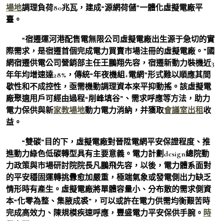
場地
調理負荷80兆瓦，建成“源網荷儲”一體化虛擬電廠平
臺。
“宿遷運河港配售電無限公司虛擬電廠出生源于急切的實
際需求，是宿遷首個完成電力買賣市場注冊的虛擬電廠。”國
網宿遷供電公司營銷部主任王鵬翔先容，宿遷新動力裝機近3
年年均增速達28%，傳統“年夜機組+電網”形式難以順應其間
歇性和不成控性，亟需機動調理資本來平抑動搖。該虛擬電
廠聚適用戶可經由過程“削峰填谷”、需求呼應等方法，助力
電力保供與新
家教場地
動力電力消納，并獲取
會議室出租
收
益。
“雙碳”目的下，虛擬電廠對晉陞電網平安保證程度、推
進動力綠色低碳轉型具有主要意義。電力計劃design總院動
力政策與市場研討院院長凡鵬飛先容，以後，電力體系面對
的平安穩固運轉挑釁愈加嚴重，極端氣象或發電側出力缺乏
情形時有產生。虛擬電廠將單體容量小、分布散的需求側資
本“化零為整、集腋成裘”，可以或許在電力供需均衡艱苦時
完成高效力、陳規模疾速呼應，豐盛電力平安保供手腕。
時