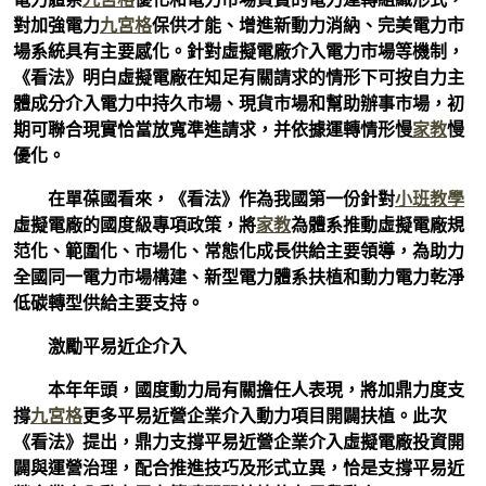
對加強電力
九宮格
保供才能、增進新動力消納、完美電力市
場系統具有主要感化。針對虛擬電廠介入電力市場等機制，
《看法》明白虛擬電廠在知足有關請求的情形下可按自力主
體成分介入電力中持久市場、現貨市場和幫助辦事市場，初
期可聯合現實恰當放寬準進請求，并依據運轉情形慢
家教
慢
優化。
在單葆國看來，《看法》作為我國第一份針對
小班教學
虛擬電廠的國度級專項政策，將
家教
為體系推動虛擬電廠規
范化、範圍化、市場化、常態化成長供給主要領導，為助力
全國同一電力市場構建、新型電力體系扶植和動力電力乾淨
低碳轉型供給主要支持。
激勵平易近企介入
本年年頭，國度動力局有關擔任人表現，將加鼎力度支
撐
九宮格
更多平易近營企業介入動力項目開闢扶植。此次
《看法》提出，鼎力支撐平易近營企業介入虛擬電廠投資開
闢與運營治理，配合推進技巧及形式立異，恰是支撐平易近