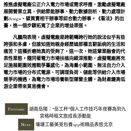
推進虛擬電廠公正介入電力市場或需求呼應，激勵虛擬電廠
展開營業立異，供給節能辦事、動力數據剖析、動力處理計
劃design、碳買賣相干辦事等綜合動力辦事。《看法》的出
臺，進一個步驟拓寬了企業的增益渠道。
凡鵬飛表現，虛擬電廠是跨範疇跨行她的說法似乎有些
誇張和多慮，但誰知道她親身經歷過那種言辭詬病的生活和
痛苦？這種折磨她真的受夠了，這一次，她這輩業融會的代
表性業態。隨同著電力市場扶植向縱深推動，虛擬電廠將充
足施展範圍效應戰爭臺感化，為海量小範圍、無法自力介入
電力市場的分布式電源、可調理負荷、儲能等供給介入市場
競爭的機遇，為電力市場培養新型運營主體，為財產鏈高低
游企業帶來貿易機會。
文
Previous:
湖南岳陽：“岳工杯”個人工作技巧年夜賽為到九
章
宮格時租文旅成長添動能
導
Next:
壤塘工藝美覓包養app術精品表態北京