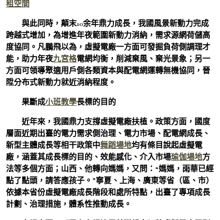
租空間
與此同時，顛末10余年鼎力成長，我國風景新動力完成
跨越式增加，為增進年夜範圍新動力消納，需求源網荷儲高
度協同。凡鵬飛以為，虛擬電廠一方面可發掘負荷側調理才
能，助力年夜
九宮格
電網均衡，削減棄風、棄光景象；另一
方面可領導聚適用戶側各類資本與配電網運轉無機協同，晉
陞分布式新動力就近消納程度。
果斷成
小班教學
長標的目的
近年來，我國鼎力支撐虛擬電廠扶植。政策方面，國度
層面近期出臺的電力需求側治理、電力市場、配電網成長、
新型主體成長等相干政策中
舞蹈場地
均有條目說起虛擬電
廠，涵蓋其成長標的目的、效能感化、介入市場
瑜伽場地
方
法等多個方面；山西、他轉向媽媽，又問：“媽媽，雨華已經
點了點頭，請答應孩子。”寧夏、上海、廣東等省（區、市）
依據本省份虛擬電廠成長階段和處所特點，出臺了專項成長
計劃、治理措施，體系性推動成長。