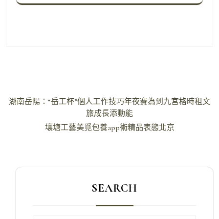
文
湖南岳陽：“岳工杯”個人工作技巧年夜賽為到九宮格時租文
章
旅成長添動能
導
壤塘工藝美覓包養app術精品表態北京
覽
SEARCH