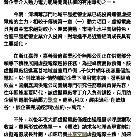
營企業介入動力電力範疇開闢扶植的有用舉動之一。
今朝，深圳等部門地域平易近營企業已成投資運營虛擬
電廠的主力。相較于傳統第一章（一）動力項目，虛擬電廠
具有資金需求絕對較小、運營機動、市場化水平高級特色，
合適平易近營企業介入投資，對增進平易近營經濟成長具有
主要感化。
在浙江嘉興，嘉善晉億實業股份無限公司正在供電部分
領導下積極展開虛擬電廠巡檢任務，為迎峰度夏做預備。該
虛擬電廠接進嘉善地域首座用戶側10千伏并網年夜容量儲能
電站，以“削峰填谷”情勢輔助企業下降用電本錢、發明經濟
效益。國網嘉興供電公司營銷專門研究任務職員黃偉先容，
往年迎峰度夏時代，該虛擬電廠零丁介入負荷調控，有用助
企緩解電網供給壓力
聚會
。截至4月底，經由過程“削峰填
谷”，該企業完成經濟收益約270萬元。
不外，以後年夜大都虛擬電廠僅經由過程需求呼應獲取
收益，貿易形式較為單一。《看法》請求各地聯合現實制訂
虛擬電廠成長計劃，加速培養
共享空間
虛擬電廠主體，加速