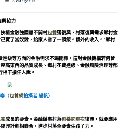
0 categories
復興協力
，扶植金融強國離不開村
包養
落復興，村落復興需求鄉村金
己賣了當奴隸，給家人省了一頓飯。額外的收入。”鄉村
費進級等方面的金融需求不竭開釋，這對金融機構若何晉
財產高東西的品質成長、鄉村花費進級、金融風險治理等都
行相干擔任人說。
寨（
包養網
拍攝者 楊帆）
包養
成長的要素。金融辦事村落
包養網單次
復興，就要應用
落復興計劃相聯合，進步村落全要素生孩子力。