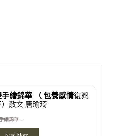
雙手繪錦華 （
包養感情
復興
杯）散文 唐瑜琦
手繪錦華 ...
Read More