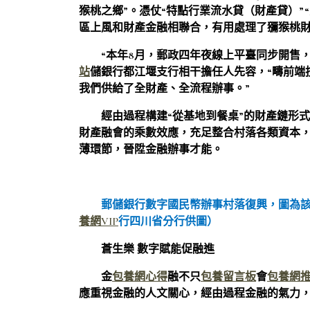
猴桃之鄉”。憑仗“特點行業流水貸（財產貸）”
區上風和財產金融相聯合，有用處理了獼猴桃財
“本年8月，郵政四年夜線上平臺同步開售，
站
儲銀行都江堰支行相干擔任人先容，“疇前端
我們供給了全財產、全流程辦事。”
經由過程構建“從基地到餐桌”的財產鏈形
財產融會的乘數效應，充足整合村落各類資本
薄環節，晉陞金融辦事才能。
郵儲銀行數字國民幣辦事村落復興，圖為
養網VIP
行四川省分行供圖）
蒼生樂 數字賦能促融進
金
包養網心得
融不只
包養留言板
會
包養網
應重視金融的人文關心，經由過程金融的氣力