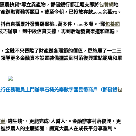
“惠農快貸”等立異產物，郵儲銀行都江堰支即將
包養網
地
產鏈融資難等題目。截至今朝，已投放存款2000余萬元。
抖音直播累計發賣獼猴桃12萬多件，100多噸。”郵
包養網
技巧辦事，到中段信貸支撐，再到后端發賣渠道和運輸，
式，金融不只晉陞了財產鏈各環節的價值，更施展了一二三
，領導更多金融資本設置裝備擺設到村落復興重點範疇和單
該行任務職員上門辦事石椅羌寨數字國民幣商戶（郵儲銀
包
推薦
“錢生錢”，更能完成“人幫人”。金融辦事村落復興，更
，進步農人的主體認識，讓寬大農人在成長平分享盈利。