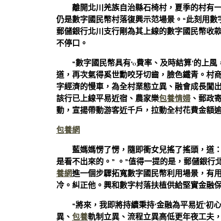
離開北川羌族自治縣石椅村，夏季的村有
仍是數字國民幣村落復興示范場景。“此刻用數
郵儲銀行北川支行剛為其上線的數字國民幣收
不停口。
“數字國民幣具有‘0費率、及時結算’的上
道，再次氣得奚世勳咬牙切齒，臉色鐵青。村
字經濟的慢車，為全村業態立異、融會成長闖出
該行已上線平易近宿、農家樂
包養情婦
、郵政
動，宣揚帶動游客近千戶，拉動全村花費金額
包養網
藍媽媽愣了愣，隨即衝女兒搖了搖頭，道：
是看不出來的。” 。”值得一提的是，郵儲銀行
養網
進一個步驟拓寬數字國民幣利用場景，有
冷。糾正他。興和數字村落扶植供給堅實金融
“將來，我即將持續秉持‘金融為平易近’初
異、
包養
軌制立異、流程立異高低更年夜工夫