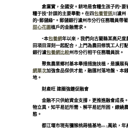
倉廩實，全國安。耕地是食糧生孩子的“要
糧于技”計謀的主要舉動。在四
包養管道
川瀘州
的“郵儲綠”。郵儲銀行瀘州市分行任務職員帶
甜心花園
植戶的金融需求。
“本
包養網
年以來，我們向古藺縣某高尺度
田項目深刻一起配合，上門為農田修筑工人打點批
銀行瀘
包養網比較
州市分行相干任務職員說。
聚焦農業鄉村基本舉措措施扶植，是擴展
網單次
加強食品保供才能，融匯村落地盤、本錢
地。
財產旺 建圈強鏈促融會
金融不只供給資金支撐，更推進融會成長
物立異，知平易近所需、解平易近所困，繚繞
態。
都江堰市現有獼猴桃蒔植基地10.3萬畝，年產