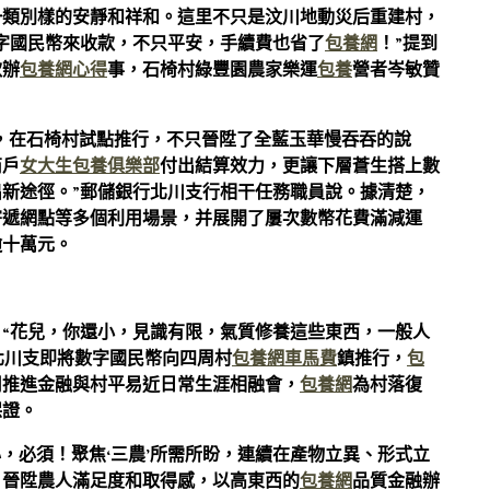
一類別樣的安靜和祥和。這里不只是汶川地動災后重建村，
字國民幣來收款，不只平安，手續費也省了
包養網
！”提到
款辦
包養網心得
事，石椅村綠豐園農家樂運
包養
營者岑敏贊
風，在石椅村試點推行，不只晉陞了全藍玉華慢吞吞的說
商戶
女大生包養俱樂部
付出結算效力，更讓下層蒼生搭上數
新途徑。”郵儲銀行北川支行相干任務職員說。據清楚，
寄遞網點等多個利用場景，并展開了屢次數幣花費滿減運
逾十萬元。
“花兒，你還小，見識有限，氣質修養這些東西，一般人
北川支即將數字國民幣向四周村
包養網車馬費
鎮推行，
包
用推進金融與村平易近日常生涯相融會，
包養網
為村落復
保證。
心，必須！聚焦‘三農’所需所盼，連續在產物立異、形式立
，晉陞農人滿足度和取得感，以高東西的
包養網
品質金融辦