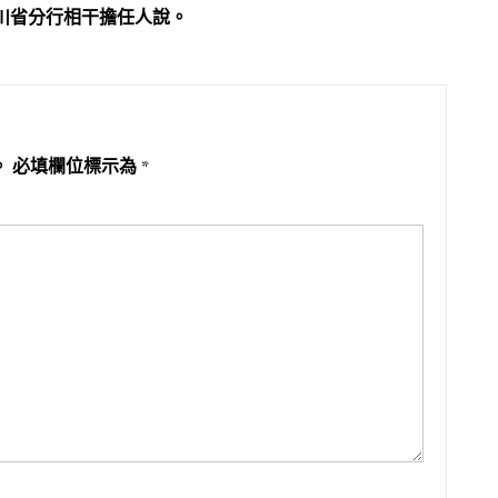
川省分行相干擔任人說。
。
必填欄位標示為
*