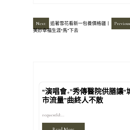
文
Next:
追著雪花看新一包養價格疆丨
Previous
美妙幸福生涯“馬”下去
章
導
覽
“演唱會+”秀傳醫院供膳讓“
市流量”曲終人不散
requestId:...
Read More