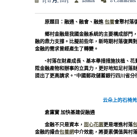
25 12 月, 2023
admin
0 Comments
原題目：融通、融會、融進
包養
會聚村落
鄉村金融是我國金融系統的主要構成部門
融的鼎力支撐。比擬前些年，新時期村落復興對
金融的需求曾經產生了轉變。
“村落在財產成長、基本舉措措施扶植、花
陞金融產物和辦事的立異力，更好地知足村落
提出了更高請求。”中國郵政儲蓄銀行四川省分
云朵上的石椅羌
倉廩實 加快基建促融通
金融不只是資本，
甜心花園
更是增進村落
金融的撮合
包養網
中介效能，將要素價值與村