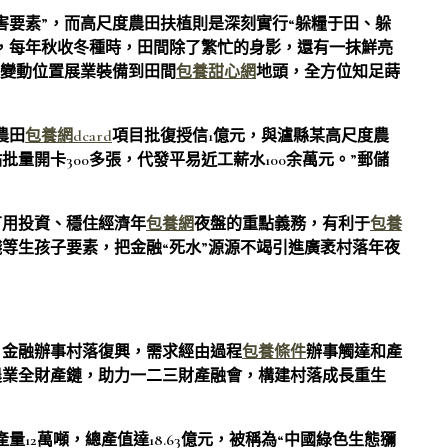
害要素”，而高尺度農田扶植則是深刻實行“躲糧于田、躲
，每年秋收冬種時，田間除了繁忙的身影，還有一抹鮮亮
著變動位置展業裝備到田間
包養甜心網
地頭，全方位知足蒔
農田
包養網dcard
項目批復授信1億元，與瀘縣某高尺度農
量開卡300多張，代發平易近工薪水100余萬元。”郵儲
有用投資、穩住經濟年
包養網
夜盤的重點義務，有利于
包養
等生孩子要素，把金融“死水”源源不竭引進廣袤村落年夜
。金融辦事村落復興，需求經由過程
包養條件
辦事觸達和產
農業全財產鏈，助力一二三財產融會，構建村落成長重生
量12萬噸，總產值達18.63億元，被稱為“中國綠色生態獼