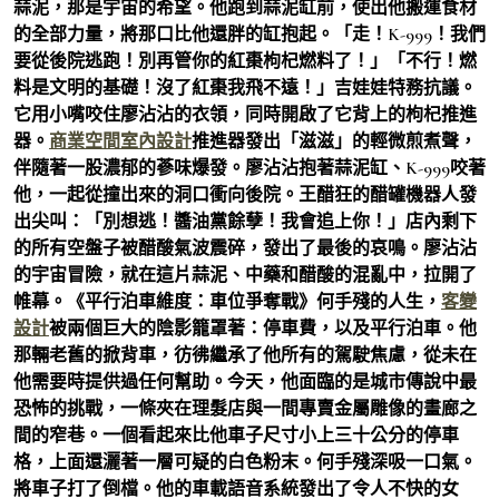
蒜泥，那是宇宙的希望。他跑到蒜泥缸前，使出他搬運食材
的全部力量，將那口比他還胖的缸抱起。「走！K-999！我們
要從後院逃跑！別再管你的紅棗枸杞燃料了！」「不行！燃
料是文明的基礎！沒了紅棗我飛不遠！」吉娃娃特務抗議。
它用小嘴咬住廖沾沾的衣領，同時開啟了它背上的枸杞推進
器。
商業空間室內設計
推進器發出「滋滋」的輕微煎煮聲，
伴隨著一股濃郁的蔘味爆發。廖沾沾抱著蒜泥缸、K-999咬著
他，一起從撞出來的洞口衝向後院。王醋狂的醋罐機器人發
出尖叫：「別想逃！醬油黨餘孽！我會追上你！」店內剩下
的所有空盤子被醋酸氣波震碎，發出了最後的哀鳴。廖沾沾
的宇宙冒險，就在這片蒜泥、中藥和醋酸的混亂中，拉開了
帷幕。《平行泊車維度：車位爭奪戰》何手殘的人生，
客變
設計
被兩個巨大的陰影籠罩著：停車費，以及平行泊車。他
那輛老舊的掀背車，彷彿繼承了他所有的駕駛焦慮，從未在
他需要時提供過任何幫助。今天，他面臨的是城市傳說中最
恐怖的挑戰，一條夾在理髮店與一間專賣金屬雕像的畫廊之
間的窄巷。一個看起來比他車子尺寸小上三十公分的停車
格，上面還灑著一層可疑的白色粉末。何手殘深吸一口氣。
將車子打了倒檔。他的車載語音系統發出了令人不快的女