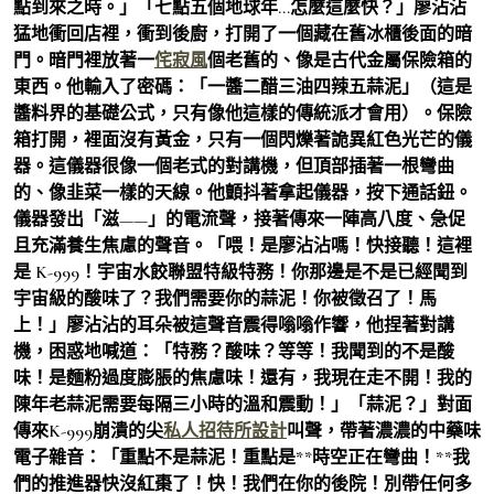
點到來之時。」「七點五個地球年…怎麼這麼快？」廖沾沾
猛地衝回店裡，衝到後廚，打開了一個藏在舊冰櫃後面的暗
門。暗門裡放著一
侘寂風
個老舊的、像是古代金屬保險箱的
東西。他輸入了密碼：「一醬二醋三油四辣五蒜泥」（這是
醬料界的基礎公式，只有像他這樣的傳統派才會用）。保險
箱打開，裡面沒有黃金，只有一個閃爍著詭異紅色光芒的儀
器。這儀器很像一個老式的對講機，但頂部插著一根彎曲
的、像韭菜一樣的天線。他顫抖著拿起儀器，按下通話鈕。
儀器發出「滋——」的電流聲，接著傳來一陣高八度、急促
且充滿養生焦慮的聲音。「喂！是廖沾沾嗎！快接聽！這裡
是 K-999！宇宙水餃聯盟特級特務！你那邊是不是已經聞到
宇宙級的酸味了？我們需要你的蒜泥！你被徵召了！馬
上！」廖沾沾的耳朵被這聲音震得嗡嗡作響，他捏著對講
機，困惑地喊道：「特務？酸味？等等！我聞到的不是酸
味！是麵粉過度膨脹的焦慮味！還有，我現在走不開！我的
陳年老蒜泥需要每隔三小時的溫和震動！」「蒜泥？」對面
傳來K-999崩潰的尖
私人招待所設計
叫聲，帶著濃濃的中藥味
電子雜音：「重點不是蒜泥！重點是**時空正在彎曲！**我
們的推進器快沒紅棗了！快！我們在你的後院！別帶任何多