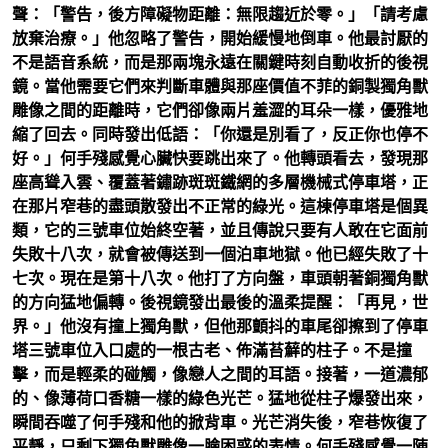
聲：「警告，後方障礙物距離：無限趨近於零。」「請考慮
放棄治療。」他忽略了警告，開始緩慢地倒車。他最討厭的
不是語音系統，而是那兩塊永遠在關鍵時刻自動收折的後視
鏡。當他需要它們來判斷車體與那座價值不菲的銅製獨角獸
雕像之間的距離時，它們卻像兩片羞澀的耳朵一樣，優雅地
縮了回去。同時發出低語：「你還是別看了，反正你也停不
好。」何手殘感覺心臟快要跳出來了。他轉頭看去，發現那
座高聳入雲、覆蓋著鏽跡斑斑鐵網的多層機械式停車塔，正
在那片窄巷的盡頭散發出不正常的綠光。這棟停車塔是個異
類，它的三號車位始終空著，並且傳說只要有人敢在它面前
失敗十八次，就會被傳送到一個泊車地獄。他已經失敗了十
七次。現在是第十八次。他打了方向盤，車頭朝著銅獨角獸
的方向猛地偏轉。後視鏡發出最後的溫柔提醒：「再見，世
界。」他沒有撞上獨角獸，但他那顫抖的車尾卻擦到了停車
塔三號車位入口處的一根古老、佈滿苔蘚的柱子。不是撞
擊，而是輕柔的碰觸，像戀人之間的耳語。接著，一道濃郁
的、像薄荷口香糖一樣的綠色光芒。猛地從柱子爆發出來，
瞬間吞噬了何手殘和他的掀背車。光芒消失後，窄巷恢復了
平靜，只剩下獨角獸雕像一臉困惑的表情。何手殘感覺一陣