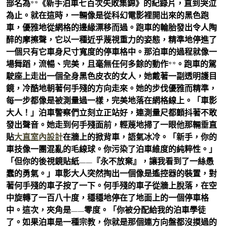
部名為**《新手泊車七百次失敗集錦》的紀錄片，直到哭泣
為止。就在這時，一輛像是從科幻電影裡開出來的黑色跑
車，優雅地從網格的邊緣漂移而過。跑車的輪胎發出令人陶
醉的摩擦聲，它以一種近乎蔑視重力的姿態，精準地停進了
一個只有它車身尺寸寬度的停車格中。那泊車的過程就像一
場舞蹈，流暢、完美，且毫無任何多餘的動作**。跑車的駕
駛座上走出一個全身黑色皮衣的女人，她戴著一副透明護目
鏡，冷酷地朝著何手殘的方向走來。她的步伐優雅而精準，
每一步都像是被測量過一樣，完美地落在網格線上。「車影
大人！」泊車警察們立刻立正站好，連測量尺都顫抖著不敢
發出聲音。她走到何手殘面前，輕蔑地掃了一眼他那輛垂直
貼
大直室內設計
在牆上的掀背車，語氣冰冷。「新手，你的
車技像一團混亂的毛線球。你污染了泊車維度的純粹性。」
「但你的後視鏡貼紙——『永不放棄』，讓我看到了一絲愚
蠢的勇氣。」車影大人突然掏出一個像是遙控器的裝置，對
著何手殘的車子按了一下。何手殘的車子從牆上脫落，在空
中旋轉了一百八十度，穩穩地停在了地面上的一個停車格
中。這次，夾角是——零度。「你被分配給我的泊車學徒
了。如果泊車是一種宗教，你就是那個連方向盤都沒摸過的