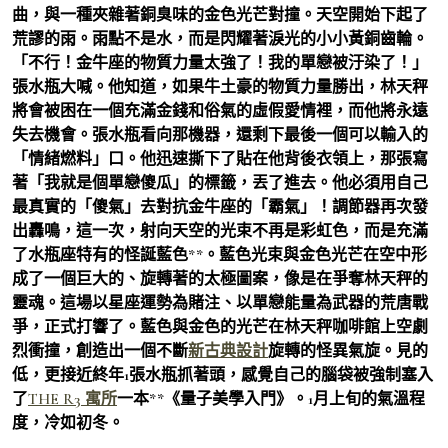
曲，與一種夾雜著銅臭味的金色光芒對撞。天空開始下起了
荒謬的雨。雨點不是水，而是閃耀著淚光的小小黃銅齒輪。
「不行！金牛座的物質力量太強了！我的單戀被汙染了！」
張水瓶大喊。他知道，如果牛土豪的物質力量勝出，林天秤
將會被困在一個充滿金錢和俗氣的虛假愛情裡，而他將永遠
失去機會。張水瓶看向那機器，還剩下最後一個可以輸入的
「情緒燃料」口。他迅速撕下了貼在他背後衣領上，那張寫
著「我就是個單戀傻瓜」的標籤，丟了進去。他必須用自己
最真實的「傻氣」去對抗金牛座的「霸氣」！調節器再次發
出轟鳴，這一次，射向天空的光束不再是彩虹色，而是充滿
了水瓶座特有的怪誕藍色**。藍色光束與金色光芒在空中形
成了一個巨大的、旋轉著的太極圖案，像是在爭奪林天秤的
靈魂。這場以星座運勢為賭注、以單戀能量為武器的荒唐戰
爭，正式打響了。藍色與金色的光芒在林天秤咖啡館上空劇
烈衝撞，創造出一個不斷
新古典設計
旋轉的怪異氣旋。見的
低，更接近終年1張水瓶抓著頭，感覺自己的腦袋被強制塞入
了
THE R3 寓所
一本**《量子美學入門》。1月上旬的氣溫程
度，冷如初冬。