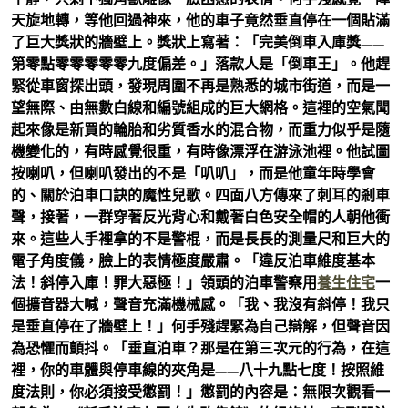
天旋地轉，等他回過神來，他的車子竟然垂直停在一個貼滿
了巨大獎狀的牆壁上。獎狀上寫著：「完美倒車入庫獎——
第零點零零零零零九度偏差。」落款人是「倒車王」。他趕
緊從車窗探出頭，發現周圍不再是熟悉的城市街道，而是一
望無際、由無數白線和編號組成的巨大網格。這裡的空氣聞
起來像是新買的輪胎和劣質香水的混合物，而重力似乎是隨
機變化的，有時感覺很重，有時像漂浮在游泳池裡。他試圖
按喇叭，但喇叭發出的不是「叭叭」，而是他童年時學會
的、關於泊車口訣的魔性兒歌。四面八方傳來了刺耳的剎車
聲，接著，一群穿著反光背心和戴著白色安全帽的人朝他衝
來。這些人手裡拿的不是警棍，而是長長的測量尺和巨大的
電子角度儀，臉上的表情極度嚴肅。「違反泊車維度基本
法！斜停入庫！罪大惡極！」領頭的泊車警察用
養生住宅
一
個擴音器大喊，聲音充滿機械感。「我、我沒有斜停！我只
是垂直停在了牆壁上！」何手殘趕緊為自己辯解，但聲音因
為恐懼而顫抖。「垂直泊車？那是在第三次元的行為，在這
裡，你的車體與停車線的夾角是——八十九點七度！按照維
度法則，你必須接受懲罰！」懲罰的內容是：無限次觀看一