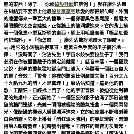
餘的東西！除了——你那
綠設計師
缸蒜泥！」就在廖沾沾還
在糾結要不要帶上他最
設計家豪宅
珍愛的那把銀勺時，外面
的牆壁傳來一聲巨大的撞擊。一個穿著黑色燕尾服、戴著太
陽眼鏡的太空吉娃娃，正從牆上的破洞鑽進來。它的背上揹
著一個像是小型瓦斯桶的東西，桶上用毛筆寫著「極品紅棗
枸杞燃料」。「你怎麼——」廖沾沾驚訝地瞪大了眼睛。K-
999用它的小短腿站得筆直，戴著白色手套的爪子優雅地一
揮：「沒時間了，沾沾先生！宇宙水餃快要拉肚子了！我們
必須在你被醋酸離子炮鎖定前離開！」話音未落，一股極致
尖銳、刺鼻的酸氣猛地從店門口灌入，伴隨著一個狂妄自大
的電子音效：「警告！這裡的醬油比例嚴重失衡！百分之九
十九點九九的醋，才是真理！」廖沾沾知道，這是他的宿
敵，王醋狂，已經找上門了。他的宇宙冒險，被迫從他對蒜
泥的焦慮中，正式開始了。一個狂妄的影子佔滿了那扇被撞
破的牆門邊緣，光線一瞬間被極端的酸氣扭曲。一個閃閃發
光、像醋罐的機器人緩緩漂浮進來，它的底座還不斷噴射著
白色醋霧。它身上掛著「醋狂派大勝利」的霓虹燈牌，閃爍
得讓人眼睛發疼，同時發出警報。王醋狂的聲音再次響起，
這次帶著金屬回音的嘲弄，刺耳得像是磨砂紙。「廖沾沾！