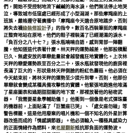
們，開始不受控制地流下鹹鹹的海水淚，他們無法停止地哭
泣，導致城市低窪處已經形成了小型潟湖。那些摩羯座的上
班族，嚴格遵守著廣播中「摩羯座今天適合原地踏步，否則
將失去襪
綠裝修設計
子」的指令。數百名西裝筆挺的摩羯座
正整齊地站在原地，他們的鞋子裡裝滿了已經潮濕的淚水。
「負百分之八十七？」張水瓶喃喃自語，感到胃部一陣翻
騰，他知道這代表著什麼。林天秤的運勢越差，他那股積壓
已久、無處安放的單戀能量就會越發瘋狂地實體化。上次林
天秤的戀愛運勢跌至百分之二十，張水瓶就發現他的廚房裡
長滿了巨大的、形狀是林天秤側臉的粉紅色蘑菇。他必須在
今天結束前，將林天秤的運勢至少提升到零。否則，他那份
單戀就會變成某種具備攻擊性的實體。他緊張地跑進他堆滿
了星座圖表和過期甜甜圈的地下室，那裡放著他的秘密武
器。「我需要星象學輔助儀！」他衝到一個像是老式彈珠臺
的機器前，上面貼滿了「巨蟹座已哭」、「處女座勿碰」等
警告標籤。這是他用廢棄的唱片機和一個不知名的外星計算
器改造而成的「情感調節器」。他必須輸入一種極具感染力
的正面情緒作為燃料，來
老屋翻新
抵抗那負面的運勢波。