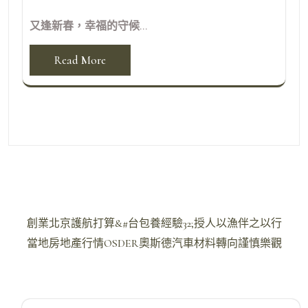
又逢新春，幸福的守候...
Read More
文
創業北京護航打算&#台包養經驗32;授人以漁伴之以行
章
當地房地產行情OSDER奧斯德汽車材料轉向謹慎樂觀
導
覽