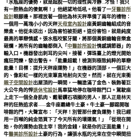
「水瓶座的優勢，就是超脫一切的理性與冷靜…才怪！我只
有一腔熱血的傻氣啊！」他絕望地低吼。他看了一
牙醫診所
設計
眼腳邊。那裡放著一個他為林天秤準備了兩年的禮物：
一個用一萬塊小小的天秤
天母室內設計
座黃銅齒輪組成的音
樂盒。他從未送出，因為害怕被拒絕。這份害怕，就是純度
最高的單戀情感。張水瓶咬緊牙關，將那個黃銅齒輪音樂盒
砸爛，將所有的齒輪都倒入「
中醫診所設計
情感調節器」的
輸入口。機器發出刺耳的尖叫，接著，彈珠臺上的燈光開始
瘋狂閃爍，發出警告。「能量超載！檢測到極致純粹的單戀
能量！目標：提升天秤座運勢！」在機器的頂部，一個巨大
的、像彩虹一樣的光束筆直地射向天空。然而，就在光束衝
親子空間設計
出屋頂的一瞬間，一輛塗滿了金色、裝飾著巨
大公牛角的悍
退休宅設計
馬車猛地停在咖啡館門口。駕駛座
上走下一個全身肌肉、戴著鑽石項圈的男人，那人正是林天
秤的狂熱追求者——金牛座霸總牛土豪。牛土豪一腳踢開咖
啡館的門，大聲宣布：「天秤！別管那什麼負運勢！我已經
用一百噸的純金箔買下了今天所有的壞運氣！」「從現在開
始，你的運勢由我主宰！我的金錢，就是你的正面能量！」
牛
醫美診所設計
土豪的行為，讓張水瓶的光束在空中瞬間扭