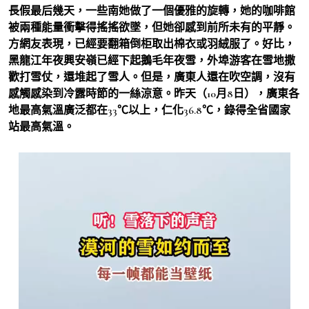
長假最后幾天，一些南她做了一個優雅的旋轉，她的咖啡館
被兩種能量衝擊得搖搖欲墜，但她卻感到前所未有的平靜。
方網友表現，已經要翻箱倒柜取出棉衣或羽絨服了。好比，
黑龍江年夜興安嶺已經下起鵝毛年夜雪，外埠游客在雪地撒
歡打雪仗，還堆起了雪人。但是，廣東人還在吹空調，沒有
感觸感染到冷露時節的一絲涼意。昨天（10月8日），廣東各
地最高氣溫廣泛都在33℃以上，仁化36.8℃，錄得全省國家
站最高氣溫。