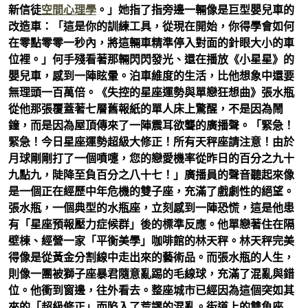
新信徒
空間心理學
。」她指了指旁邊一輛像是巨型嬰兒車的
改造車：「這是你的訓練工具，從現在開始，你得學會如何
在零點零零一秒內，將這輛車精準停入對面的針眼大小的車
位裡。」何手殘看著那輛閃閃發光、還在播放《小星星》的
嬰兒車，感到一陣眩暈。泊車維度的生活，比他想象中還要
無理頭一百萬倍。《失控的星座運勢與單戀狂想曲》張水瓶
從他那張覆蓋著七層舊報紙的單人床上驚醒，不是因為鬧
鐘，而是因為屋頂傳來了一陣震耳欲聾的廣播聲。「緊急！
緊急！今日星座運勢超級大修正！所有天秤座請注意！由於
月球剛剛打了一個噴嚏，您的戀愛機率從昨日的百分之九十
九點九，陡降至負百分之八十七！」廣播員的聲音聽起來像
是一個正在經歷中年危機的雙子座，充滿了戲劇性的絕望。
張水瓶，一個典型的水瓶座，立刻感到一陣恐慌，這是他患
有「星座預報壓力症候群」後的標準反應。他單戀著住在隔
壁棟、經營一家「平衡美學」咖啡館的林天秤。林天秤完美
得像是從黃金分割線中走出來的藝術品。而張水瓶的人生，
則像一團被獅子座暴君隨意亂踢的毛線球，充滿了混亂與錯
位。他衝到窗邊，往外看去。整座城市已經因為這個突如其
來的「超級修正」而陷入了荒謬的混亂。街道上的雙魚座