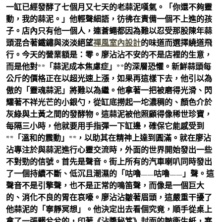
一缸已經發酵了七個月又七天的老蒜泥嘆氣。「你還不夠靈
動，我的蒜泥。」他輕聲細語，彷彿在責備一個不上進的孩
子。店內只有他一個人，連蒼蠅都因為難以忍受那股陳年蒜
頭混合著鐵鏽與淡淡絕望
禪風室內設計
的味道而選擇繞道飛
行。今天的營業額是：零。廖沾沾不安的不是店裡的生意，
而是他對**「蒜泥成本焦慮症」**的深層恐懼。新鮮蒜頭每
公斤的價格正在以超光速上漲，如果再這樣下去，他引以為
傲的「靈魂蒜泥」將難以為繼。他拿著一把被磨得光滑、閃
耀著不祥光芒的小銀勺，從缸底撈起一坨濃稠的、顏色介於
灰綠與土黃之間的發酵物。這蒜泥被他照顧得像稀世珍寶，
每隔三小時，他就要用手指彈一下缸邊，確保它能感受到
**「溫和的震動」**，以助其在精神上達到圓滿。就在廖沾
沾專注於與蒜泥進行心靈交流時，外面的世界開始發出一些
不對勁的信號。首先是聲音。街上所有的汽車喇叭同時發出
了一個持續不斷、低沉且潮濕的「咕嚕——咕嚕——」聲。這
聲音不是引擎聲，也不是正常的鳴笛聲，而像是一個巨大
的、消化不良的胃在哀嚎。廖沾沾皺著眉頭，這嚴重干擾了
他蒜泥的「寧靜冥想」。他決定出去看個究竟，順手從桌上
拿了一張髒兮兮的，印著《沾醬秘笈》封面的皺衛生紙，塞