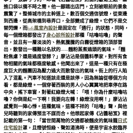
進口袋以備不時之需。他一腳踏出店門，立刻被眼前的景象
震驚了。整條城市的主幹道上，數百個交通信號燈，從東邊
到西邊，從高架橋到巷弄口，全部變成了綠燈。它們不是交
替閃爍，而
loft風室內設計
是固定在「通行」的狀態，同時，
每一個燈箱都發出了
身心診所設計
那種「咕嚕咕嚕」的聲
音，並且有一層淡淡的、熱氣騰騰的白霧從燈箱的頂部冒
出，散發出一種難以名狀的——麵粉蒸煮過頭的氣味。「麵
粉焦慮？還是過度發酵？」廖沾沾是個醬料學家，對所有食
物相關的氣味都極度敏感。他聞出來了，這是一種只有在極
度巨大的麵團因為壓力過大而散發出的氣味。街上的行人陷
入了混亂。汽車不知道該走還是該停，因為無論從哪個方向
看，都是綠燈。一個穿著西裝的男人小心翼翼地把車停在路
中央，搖下車窗，對著紅綠燈大喊：「喂！你為什麼咕嚕咕
嚕？你倒是紅一下啊！我要向左轉！綠燈沒用啊！」廖沾沾
感覺到一陣心悸。這種氣味，這種不祥的「咕嚕」聲，與他
兒時聽到的家傳預言不謀而合。他想起家傳《沾醬秘笈》裡
記載的第一句：「當世間萬物的交通都被麵皮的氣味籠
日式
住宅設計
罩，且燈號恒綠、聲如湯沸時，便是宇宙水餃臨界