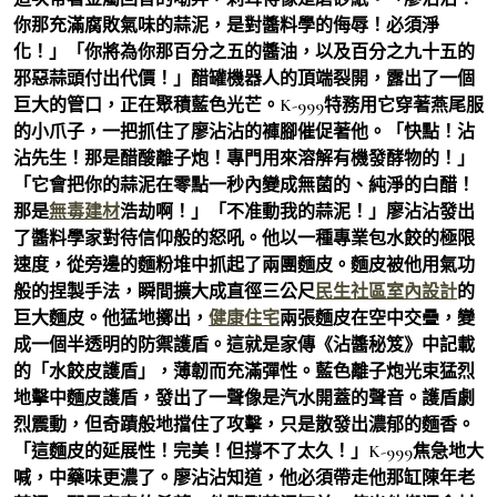
你那充滿腐敗氣味的蒜泥，是對醬料學的侮辱！必須淨
化！」「你將為你那百分之五的醬油，以及百分之九十五的
邪惡蒜頭付出代價！」醋罐機器人的頂端裂開，露出了一個
巨大的管口，正在聚積藍色光芒。K-999特務用它穿著燕尾服
的小爪子，一把抓住了廖沾沾的褲腳催促著他。「快點！沾
沾先生！那是醋酸離子炮！專門用來溶解有機發酵物的！」
「它會把你的蒜泥在零點一秒內變成無菌的、純淨的白醋！
那是
無毒建材
浩劫啊！」「不准動我的蒜泥！」廖沾沾發出
了醬料學家對待信仰般的怒吼。他以一種專業包水餃的極限
速度，從旁邊的麵粉堆中抓起了兩團麵皮。麵皮被他用氣功
般的捏製手法，瞬間擴大成直徑三公尺
民生社區室內設計
的
巨大麵皮。他猛地擲出，
健康住宅
兩張麵皮在空中交疊，變
成一個半透明的防禦護盾。這就是家傳《沾醬秘笈》中記載
的「水餃皮護盾」，薄韌而充滿彈性。藍色離子炮光束猛烈
地擊中麵皮護盾，發出了一聲像是汽水開蓋的聲音。護盾劇
烈震動，但奇蹟般地擋住了攻擊，只是散發出濃郁的麵香。
「這麵皮的延展性！完美！但撐不了太久！」K-999焦急地大
喊，中藥味更濃了。廖沾沾知道，他必須帶走他那缸陳年老