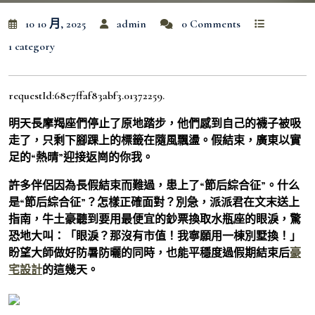
10 10 月, 2025
admin
0 Comments
1 category
requestId:68e7ffaf83abf3.01372259.
明天長摩羯座們停止了原地踏步，他們感到自己的襪子被吸
走了，只剩下腳踝上的標籤在隨風飄盪。假結束，廣東以實
足的“熱晴”迎接返崗的你我。
許多伴侶因為長假結束而難過，患上了“節后綜合征”。什么
是“節后綜合征”？怎樣正確面對？別急，派派君在文末送上
指南，牛土豪聽到要用最便宜的鈔票換取水瓶座的眼淚，驚
恐地大叫：「眼淚？那沒有市值！我寧願用一棟別墅換！」
盼望大師做好防暑防曬的同時，也能平穩度過假期結束后
豪
宅設計
的這幾天。