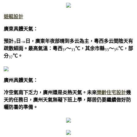
遊艇設計
廣東具體天氣：
預計9日-11日，廣東年夜部晴到多云為主，粵西多云間陰天有
疏散細雨。最高氣溫：粵西31～33℃，其余市縣33～36℃，部
分37℃。
廣州具體天氣：
冷空氣南下乏力，廣州還是炎熱天氣。未來
樂齡住宅設計
幾
天的任務日，廣州天氣無礙下班上學，鄰居仍要繼續做好防
曬防暑的準備。