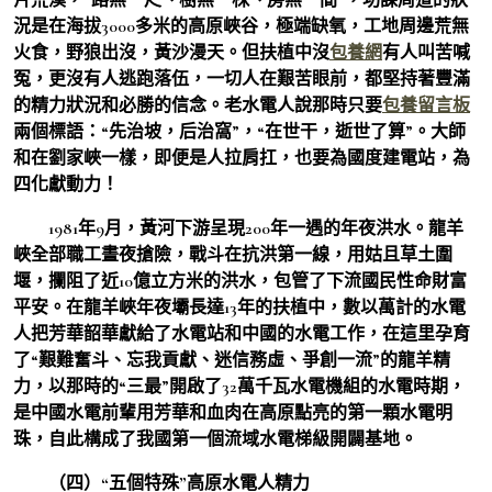
況是在海拔3000多米的高原峽谷，極端缺氧，工地周邊荒無
火食，野狼出沒，黃沙漫天。但扶植中沒
包養網
有人叫苦喊
冤，更沒有人逃跑落伍，一切人在艱苦眼前，都堅持著豐滿
的精力狀況和必勝的信念。老水電人說那時只要
包養留言板
兩個標語：“先治坡，后治窩”，“在世干，逝世了算”。大師
和在劉家峽一樣，即便是人拉肩扛，也要為國度建電站，為
四化獻動力！
1981年9月，黃河下游呈現200年一遇的年夜洪水。龍羊
峽全部職工晝夜搶險，戰斗在抗洪第一線，用姑且草土圍
堰，攔阻了近10億立方米的洪水，包管了下流國民性命財富
平安。在龍羊峽年夜壩長達13年的扶植中，數以萬計的水電
人把芳華韶華獻給了水電站和中國的水電工作，在這里孕育
了“艱難奮斗、忘我貢獻、迷信務虛、爭創一流”的龍羊精
力，以那時的“三最”開啟了32萬千瓦水電機組的水電時期，
是中國水電前輩用芳華和血肉在高原點亮的第一顆水電明
珠，自此構成了我國第一個流域水電梯級開闢基地。
（四）“五個特殊”高原水電人精力