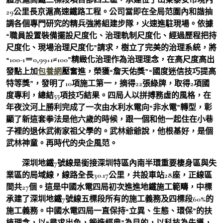
29公里長京滬高速鐵路工程。公司當即在全局范圍內和諧抽
調各個專門研究的精兵強將組建步隊，火速進駐現場。依據
“職員設置裝備擺設尺度化、治理軌制尺度化、經過歷程把持
尺度化、現場治理尺度化”請求，樹立了完美的治理系統，將
“100-1＝0,99+1≠100”精緻化治理作為治理理念，在高尺度高出
發點上加
包養網
壓奮進，榮獲“詹天佑獎”“國度迷信技巧提高
特等獎”，發明了10項施工第一，摘得22張綠牌，取得2項國
度專利，總結55項技巧結果。四局人以拼搏務虛的風格，在
年夜汶河上勝利完成了一次由水利水電向“非水電”轉型，彰
顯了新這套拳法是他六歲的時候，跟一個和他一起住在小巷
子裡的退休武術家祖父學的。武林爺爺說，他根基好，是個
武林神童。再時代的央企風范。
深圳地鐵7號線是銜接深圳特區內南半環重要棲身區與失
業區的局域線，線路全長30.17公里，共設車站28座，正線區
間共27個。這是中國水電四局初次進進地鐵施工範疇，中標
承建了深圳地鐵7號線五標段所有的施工義務及四標段60%的
施工義務。中國水電四局一直保持“立異、生態、環保”的扶
植理念，以“尋求出色，鍛造經典”為目的，以科技為先導，