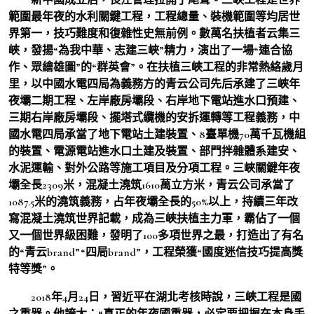
範圍最年夜的水利關鍵工程，工程總量、裝機範圍等均居世
界第一，技巧難度和復雜性史無前例。數萬名扶植者云集三
峽，發揚“為我中華、志建三峽”精力，演出了一場“連合協
作、眾繪雄圖”的“群英會”。在扶植三峽工程的非常熱絡歲月
里，以中國水電四局為義務方的青云公司先后承建了三峽年
夜壩二期工程、左岸廠房壩段、右岸地下電站進水口預建、
三期右岸廠房壩段、擺塔式纜機的安拆運轉等工程義務，中
國水電四局承當了地下電站土建裝置、8臺單機70萬千瓦機組
的裝置、電源電站進水口土建及裝置、部門拌雜體系建安、
水泥運輸、對外公路等施工項目及分項工程。三峽關鍵年夜
壩全長2309米，混凝土澆筑1610萬立方米，青云公司承當了
1087.5米的澆筑義務，占年夜壩全長的50%以上，持續三年改
寫混凝土澆筑世界記載，成為三峽扶植主力軍，霸佔了一個
又一個世界級困難，發明了100多項世界之最，打造出了有名
的“青云brand”“四局brand”，工程榮獲“國度迷信技巧提高獎
特等獎”。
2018年4月24日，習近平在湖北考核時說，三峽工程是國
之重器。他誇大：“真正的年夜國重器，必定要把握在本身手