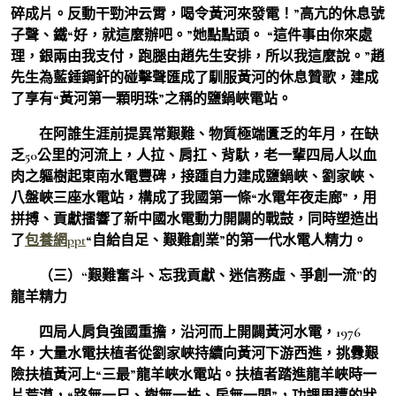
碎成片。反動干勁沖云霄，喝令黃河來發電！”高亢的休息號
子聲、鐵“好，就這麼辦吧。”她點點頭。 “這件事由你來處
理，銀兩由我支付，跑腿由趙先生安排，所以我這麼說。”趙
先生為藍錘鋼釬的碰擊聲匯成了馴服黃河的休息贊歌，建成
了享有“黃河第一顆明珠”之稱的鹽鍋峽電站。
在阿誰生涯前提異常艱難、物質極端匱乏的年月，在缺
乏50公里的河流上，人拉、肩扛、背馱，老一輩四局人以血
肉之軀樹起東南水電豐碑，接踵自力建成鹽鍋峽、劉家峽、
八盤峽三座水電站，構成了我國第一條“水電年夜走廊”，用
拼搏、貢獻擂響了新中國水電動力開闢的戰鼓，同時塑造出
了
包養網ppt
“自給自足、艱難創業”的第一代水電人精力。
（三）“艱難奮斗、忘我貢獻、迷信務虛、爭創一流”的
龍羊精力
四局人肩負強國重擔，沿河而上開闢黃河水電，1976
年，大量水電扶植者從劉家峽持續向黃河下游西進，挑釁艱
險扶植黃河上“三最”龍羊峽水電站。扶植者踏進龍羊峽時一
片荒漠，“路無一尺、樹無一株、房無一間”，功課周遭的狀