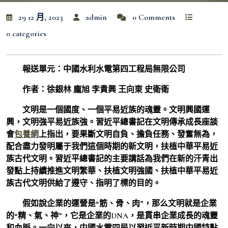
29 12 月, 2023
admin
0 Comments
0 categories
報送單元：中國水利水電第四工程局無限公司
作者：徐銀林 龐旭 李貴興 王向東 史衛衛
文明是一個國度、一個平易近族的魂靈。文明興國運
興，文明強平易近族強。習近平總書記在文明傳承成長座談
會
包養網
上指出，要果斷文明自負、擔負任務、發奮無為，
配合盡力發明屬于我們這個時期的新文明，扶植中華平易近
族古代文明。習近平總書記的主要講話為我們在新的汗青出
發點上持續推進文明繁華、扶植文明強國、扶植中華平易近
族古代文明供給了遵守、指明了標的目的。
假如說企業的運營是“筋、骨、肉”，那么文明就是企業
的“精、氣、神”，它是企業的DNA，是貫串企業成長的魂靈
和血脈。一向以來，中國水電四局以習近平新時期中國特點