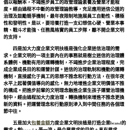
倡以報酬本，不竭進步員工的政管理論素養及營業才能程
度。經由過程不中斷的政管理論教導，充足應用迷信公道的
治理及鼓勵競爭機制，最年夜限制地施展員工自動性、積極
性和發明性。是以，要培養打造一支幻想信心硬、營業本事
精、戰斗才能強、任務風格實的員工步隊，離不開企業文明
的支持。
四是加大力度企業文明扶植是強化企業迷信治理的需
求。
企業文明的一項主要內在的事務就是樹立迷信的治理體
系體例、機動有用的運轉機制，不竭進步企業治理程度，完
成企業成長目的和運營計謀。迷信的治理軌制和機動的運轉
機制，直接感化于員工的思想不雅念和行動方法，在很年夜
水平上起著價值導向的感化，無力地增進企業文明價值不雅
的構成。把進步前輩的文明理念融進企業生孩子運營治理機
制中，經由過程加大力度治理，轉換機制來增進不雅念更換
新的資料。把運營理念和行動原則滲入到中間任務的各個環
節中往。
五是加大
包養金額
力度企業文明扶植是打造企業brand的
需求。
創brand，爭一流，是企業尋求的目的。具有尋求