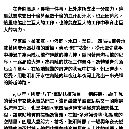
在青躲高原，異樣一件事，此外處所支出一分盡力，這
里就需求支出十倍甚至數十倍的血汗和汗水。也正因這般，
這里總能出生巨大的工作，也總能在巨大的工作中孕育出巨
大的精力。
李家峽、萬家寨、小浪底、水口、黑泉……四局扶植者承
載著國度水電扶植的重擔，傳承“龍羊衣缽”，從水電先輩手
中接過了為內陸扶植作進獻的接力棒，隨同著青海扶植的程
序，一路高歌大進，為內陸的扶植工作奮斗、為轉變青海落
后面孔奮斗，在極端艱難的周遭的狀況中拼搏、朝上進步、
忍受，用聰明和汗水在內陸的年夜江年夜河上踏出一串光輝
的跨越萍蹤。
1988年，國度“八五”重點扶植項目——總裝機200萬千瓦
的黃河李家峽水電站開工，這是繼龍羊峽電站后又一國際最
洪流電工程，也是中國水電四局進進市場經濟的標志性工
程。該電站地質前提極為復雜，在如“多米諾骨牌”般組成的
空間里，四局人靠毅力、技巧、聰明睜開了一場與年夜天然
較勁的決死拼搏。他們功課在連巖羊都爬不上往的峭壁，施