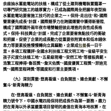
余座抽水蓄能電站的扶植，構成了從土建到機電裝置籠罩一
切專門研究施工的雄厚實力，已成為國際周全把握年夜型抽
水蓄能電站要害施工技巧的企業之一。保持“走出往”和“國際
營業優先成長”計謀，國際競爭力在跨國運營中獲得新晉陞,
構成了國際國外兩年夜市場雙輪迴彼此增進的良性成長格
式。保持“科技興企”計謀，完成了企業要害焦點技巧的衝破
和把握，促使了企業的成長動力從重要依附資本和低本錢休
息力等要素投進慢慢轉向立異驅動，企業成
包養
長一日千
里。多項工程獲評“全國水利扶植工程文明工地”“省級平安生
孩子尺度化扶植工地”“五星級現場”“安然工地”等樣板典範。
浩繁工程捧得“魯班獎”“詹天佑獎”“國度優質工程獎”“菲迪克
獎”“國際里程碑獎”等國度和行業主要獎項。
（九）深刻貫徹“登高看遠、自負開放、連合貢獻、不懈
奮斗”新青海精力
在“登高看遠、自負開放、連合貢獻、不懈奮斗”新青海
精力號令下，中國水電四局保持把成長作為第一要務，盡力
把在青海以外承當嚴重項目發明的產值在青海本地核算，在