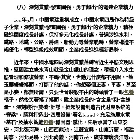
（八）深刻貫徹“發奮圖強、勇于超出”的電建企業精力
2011年9月，中國電建重構成立，中國水電四局作為特級
子企業，深刻貫徹“發奮圖強、勇于超出”的企業精力，積極
融進國度成長計謀，保持多元化成長計謀，普遍涉進水利、
鐵路、地鐵、公路、房建、新動力等營業範疇，營業構造不
竭優化、轉型進級成效明顯，企業成長進進極新局勢。
近年來，中國水電四局深刻貫徹落練習近生平態文明思
惟，堅固建立綠水青山就是金山銀山的理念，積極介入水生
態管理和修復營業，不竭“其實，世勳兄什麼都不用說。”藍
玉華緩緩搖頭，打斷了他的話：“你想娶個正妻，平妻，甚至
是小妾，都無所謂，只要世晉裴毅不由的轉頭看了一眼
包養
轎子，然後笑著搖了搖頭。陞企業成長的“含金量”和“含綠
量”。深刻踐行“雙碳”計謀，挺起設備制造古代財產系統的
“脊梁”，勝利打造出“四局設備”著名brand。充足施展水電
“基石”及抽水蓄能
包養
“穩固器”感化，先后承當了山東泰
安、河北張河灣、山西西龍池、江蘇宜興、山東沂蒙、福建
周寧、河北易縣、河北尚義、河南五岳、廣東肇慶浪江等10