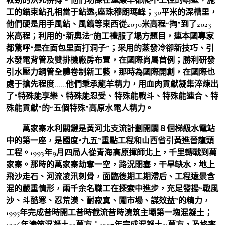
工的錨束鉆孔相當于鉆透5座珠穆朗瑪峰；30平米的深槽里，
他們硬是用手風鉆、風鎬等東西從2030米高程“掏”到了2023
米高程；利用的“新奧法”施工禮服了塌方題目，連本國專家
都驚呼“是在面包里面打洞子”；采用的蒸發冷卻新技巧、引
水發電背管及雙排機廠房布置，在國際尚屬首例；勝利研發
引水壓力鋼管全體卷制新工藝，那時為國際開創，在國際也
處于搶先程度……他們秉承龍羊精力，用血肉貢獻凝集淬煉出
了“特殊能享樂、特殊能忍受、特殊能戰斗、特殊能連合、特
殊能貢獻”的“五個特殊”高原水電人精力。
萬家寨水利關鍵是黃河北支流計劃開闢８個梯級水電站
中的第一座，是國度“九五”重點工程和山西省引黃進晉龍頭
工程。1993年9月四局人從青海高原揮師北上，千里轉戰到萬
家寨。那時的萬家寨劫奪一空，路況閉塞，干旱缺水，地上
飛沙走石、河流凌汛刺骨，面臨後期工期滯后、工程遠景含
混的嚴重情形，兩千余名職工在探索中進步，充足發揚“戰風
沙、斗酷寒、忍荒漠、耐寂寞、闖市場、謀效益”的精力，
1995年完成昔時開工昔時截流昔時澆筑主壩第一塊混凝土；
1996年澆筑混凝土50萬方；1997年完成混凝土51萬方，及格率