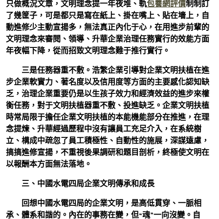
只做概況文章，文明理念提一年夜堆、軌
包養網評價
制制訂
了幾筐子，可是都只是寫在紙上、掛在嘴上、貼在墻上，自
動進修少主動宣揚多，無法真正內化于心，在用進步前輩的
文明理念來審閱、領導、升華企業治理任務實行的效能方面
年夜幅下降，從而招致文明理念難于推行實行。
三是任務器重不敷。
浩繁企業引導對企業文明扶植在進
步企業軟實力、著名度以及信用度等方面的主要感化認知缺
乏，治理企業重要仍是以生孩子效力和經濟效益的進步來權
衡任務，對于文明扶植器重不敷、投進缺乏。企業文明扶植
時常局限于擔任企業文明扶植的本能機能部分在推進，在理
念提煉、升華經過歷程中沒有讓員工充足介入，在系統樹
立、構成中疏忽了員工積極性、自動性的施展，深謀遠慮，
搞搞進修宣揚，不重視後果調研和題目剖析，終極使文明在
以報酬本方面無法落地。
三、中國水電四局企業文明傳承和成長
回想中國水電四局的企業文明，是高低貫穿、一脈相
承、體系和諧的。內在的事務在變，但“魂”一向沒變。自