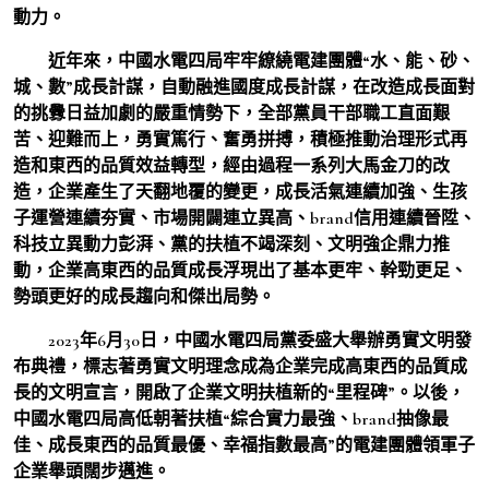
動力。
近年來，中國水電四局牢牢繚繞電建團體“水、能、砂、
城、數”成長計謀，自動融進國度成長計謀，在改造成長面對
的挑釁日益加劇的嚴重情勢下，全部黨員干部職工直面艱
苦、迎難而上，勇實篤行、奮勇拼搏，積極推動治理形式再
造和東西的品質效益轉型，經由過程一系列大馬金刀的改
造，企業產生了天翻地覆的變更，成長活氣連續加強、生孩
子運營連續夯實、市場開闢連立異高、brand信用連續晉陞、
科技立異動力彭湃、黨的扶植不竭深刻、文明強企鼎力推
動，企業高東西的品質成長浮現出了基本更牢、幹勁更足、
勢頭更好的成長趨向和傑出局勢。
2023年6月30日，中國水電四局黨委盛大舉辦勇實文明發
布典禮，標志著勇實文明理念成為企業完成高東西的品質成
長的文明宣言，開啟了企業文明扶植新的“里程碑”。以後，
中國水電四局高低朝著扶植“綜合實力最強、brand抽像最
佳、成長東西的品質最優、幸福指數最高”的電建團體領軍子
企業舉頭闊步邁進。