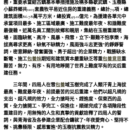
務，重要承當結古鎮基本舉措措施及稱多縣歇武鎮、玉樹縣
小蘇莽鄉共1103套農牧平易近住房的重建義務，總計79項，總
建筑面積86.78萬平方米，總投資49.11億元，為援建各單元中
承當項目最多、施工區域最廣、施工難度最年夜、和諧難度
最復雜。近萬名員工闊別故鄉和親朋，集結在玉樹重建現
場，面臨缺氧、高冷、風暴、飛雪，立下“艱難不怕享樂，海
拔高尋求更高，缺氧不缺精力，風雨強斗志更強”的錚錚誓
詞，密意歸納“發奮圖強、勇于超出”的企業精力，戰勝缺水
斷電、施工
包養妹
期短和建筑資本嚴重缺乏等重
包養意思
重
艱苦，無力、有序、有用地睜開了世界上難度罕有的災后重
建任務。
三年間，四局人在雪
包養
域玉樹完成了人類汗青上海拔
最高、難度最年夜、前提最苦的災后重建。他們以超凡規的
支出、超凡規的效力，全力搶時光、趕進度、保東西的品
質，全力搶開工、爭完工、保進住，順遂完成了各項階段性
重建目的，用無悔的人生和真摯的貢獻詮釋了四局人的誓
詞，與青海省及各參建企業配合鑄就了“年夜愛齊心、堅持不
懈、挑釁極限、感恩奮進”的玉樹抗震救災精力。