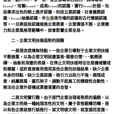
brand、培養brand、成長brand的認識，實行brand計謀，包
括尋求出色的朝上進步認識、科技立異認識、社會義務認
識、brand抽像認識、年
包養
夜市場的認識和古代營銷認識
等。一旦將這些認識植進企業愿景、企業價值不雅、企業精
力和企業風格等範疇中，就會影響企業全局。
二、企業文明扶植面對的困難
一是理念提煉無特點。
一些企業引導對于企業文明扶植
不敷器重，以為企業文明就應當是“陽春白雪”、“氣概磅
礴”、抽象和深邃的表達，在停止文明扶植時往往是機械鑒戒
和模擬，或許直接套用借用其他企業的扶植結果，缺少企業
本身的特點，缺少立異認識，吸引力沾染力不強，順理成
章，純屬跟風、擺花架子，調動不起員工的積極性自動性，
無法在企業外部構成貫徹落實的自發。
二是文明實行難。
由于部門企業治理者熟悉的偏頗，以
為企業文明是一種純理念性的文明，屬于思惟範疇范疇，是
以有些企業就推行談推行、就文明做文明、就宣揚而宣揚，