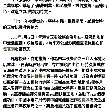
企業構成和鑄造了“艱難創業、規范嚴謹、誠信擔負、品德出
色、改造立異”的精力特質。
（七）“年夜愛齊心、堅持不懈、挑釁極限、感恩奮進”
的玉樹抗震救災精力
2010年4月14日，青海省玉樹躲族自治州在7.1級激烈地動
中遭遇重創，涉及范圍3.58萬平方公里形成嚴重職員傷亡和
包養網
財富喪失……
臨危授命，自動擔負，作為四年夜央企之一介入玉樹災
后重建。“要害時辰站出來，存亡關頭豁出往！”持久奮戰在
青海高原黃河下游的中國水電四局疾速反映，組織中國水電
抗震救災救濟隊
包養網
于第一時光趕赴災區，成為央企達到
災區的第一支工程救濟步隊。玉樹產生激烈地動后2個多月，
萬人誓師年夜會在玉樹市結古鎮盛大舉辦，重建任務周全啟
動，10萬援建雄師分赴災區292個扶植工地，啟動了1248個援
建項目。中國水電四局代表中國電建團體作
包養妹
為央企援
建玉樹四年夜單元之一，英勇地擔負起了重建的義務與任