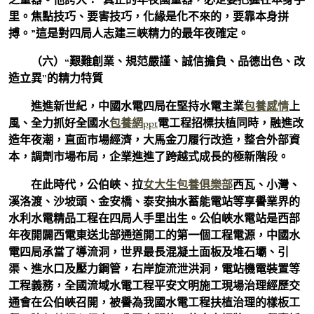
里。焦點技巧、要害技巧，化緣是化不來的，要靠本身拼
搏。”這是對四局人志建三峽精力的最年夜確定。
（六）“艱難創業、規范嚴謹、誠信擔負、品德出色、改
造立異”的精力特質
進進新世紀，中國水電四局在堅持水電主業
包養感情
上
風、全力抓好全國水
包養網ppt
電工程招標扶植同時，融進改
造年夜潮，直面市場經濟，大馬金刀履行改造，整合外部資
本，調劑市場布局，企業進進了跨越式成長的極新階段。
在此時代，公伯峽、拉
女大生包養俱樂部
西瓦、小灣、
溪洛渡、沙坡頭、金安橋、泰安抽水蓄能電站等享譽業界的
水利水電精品工程在四局人手里出生。公伯峽水電站是西部
年夜開闢西電東送北部通道開工的第一個工程電源，中國水
電四局承當了導流洞，世界最長混凝土面板及堆石壩、引
渠、進水口及壓力鋼管，右岸旋流泄洪洞，電站機電裝置等
工程義務，全國流域水電工程平安文明施工現場治理經歷交
通會在公伯峽召開，被譽為我國水電工程扶植治理的樣板工