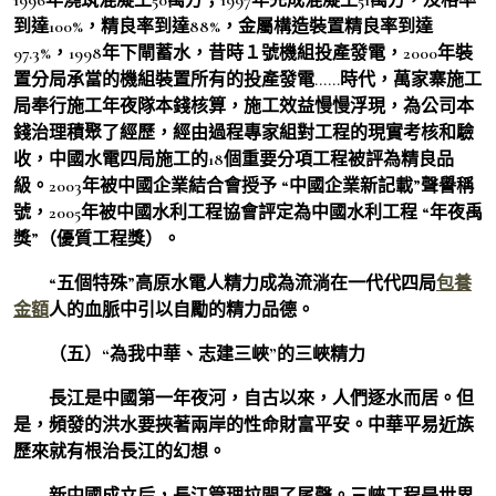
到達100%，精良率到達88%，金屬構造裝置精良率到達
97.3%，1998年下閘蓄水，昔時１號機組投產發電，2000年裝
置分局承當的機組裝置所有的投產發電……時代，萬家寨施工
局奉行施工年夜隊本錢核算，施工效益慢慢浮現，為公司本
錢治理積聚了經歷，經由過程專家組對工程的現實考核和驗
收，中國水電四局施工的18個重要分項工程被評為精良品
級。2003年被中國企業結合會授予 “中國企業新記載”聲譽稱
號，2005年被中國水利工程協會評定為中國水利工程 “年夜禹
獎”（優質工程獎）。
“五個特殊”高原水電人精力成為流淌在一代代四局
包養
金額
人的血脈中引以自勵的精力品德。
（五）“為我中華、志建三峽”的三峽精力
長江是中國第一年夜河，自古以來，人們逐水而居。但
是，頻發的洪水要挾著兩岸的性命財富平安。中華平易近族
歷來就有根治長江的幻想。
新中國成立后，長江管理拉開了尾聲。三峽工程是世界