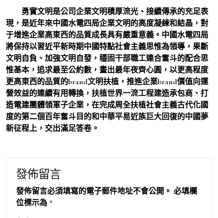
勇實文明是公司企業文明積厚流光、接續傳承的充足表
現，是近年來中國水電四局企業文明的高度凝練和結晶，對
于增進企業高東西的品質成長具有嚴重意義。中國水電四局
將保持以習近平新時期中國特點社會主義思惟為領導，果斷
文明自負、加強文明自發，穩固干部職工連合奮斗的配合思
惟基本，追求最至公約數，畫出最年夜齊心圓，以更高程度
更高東西的品質的brand文明扶植，推進企業brand價值向運
營效益的連續有用轉換，扶植世界一流工程建造承包商、打
造電建團體領軍子企業，在完成周全扶植社會主義古代化國
度的第二個百年奮斗目的和中華平易近族巨大回復的中國夢
新征程上，交出滿足答卷。
發佈留言
發佈留言必須填寫的電子郵件地址不會公開。
必填欄
位標示為
*