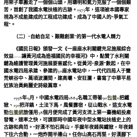
用架子車搬走了一個個山頭，用聰明和氣力克服了一個個艱
苦，首創了我國水電扶植的古跡。1975年，這項被本國專家
視為不成能建成的工程成功建成，成為了中國人的“爭氣工
程”。
（二）“自給自足、艱難創業”的第一代水電人精力
《國民日報》頒發一文《一座座水利關鍵充足施展綜合
效益——讓黃河成為造福國民的幸福河》中，點贊了水利關
鍵為維護管理黃河施展要害感化。從黃河“泉源”數起，在中
國水電四局承建、參建的30座水電站中，一代代四局人于蠻
荒峽谷中、萬頃波瀾間，建高壩、安狂瀾，書寫了中華平易
近族治黃絢麗史詩級篇章。
1958年9月，中國水電四局1884名職工帶著90
包養
0把鐵
锨、150把洋鎬，土法下馬，風餐露宿，征山戰水，這支水電
勁
包養網
旅僅用38個月便完成了黃河支流上第一臺機組投產
發電，速率之快，可謂那時中國年夜中型水電站扶植史上的
古跡和典范。“好漢不怕石與山，手握年夜錘與鐵锨，年夜錘
下往六合動，一炮炸開半邊山。任你山高石再堅，好漢腳下