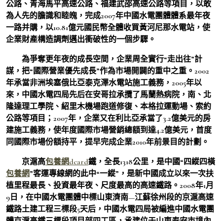
公路、青海馬平高速公路、福建武邵高速公路等項目，以敢
為人先的膽識和睦魄，完成2007年中國水電團體體系最年夜
一路并購，以10.81億元國民幣全體收買黃河尼那水電站，使
企業財產構造調劑邁出衝破性的一個步驟。
為爭奪更年夜的成長空間，企業周全實行“走出往”計
謀，把“國際營業優先成長”作為市場開闢的重中之重。2002
年承當非洲埃塞俄比亞泰克澤水電站施工義務，2005年以
來，中國水電四局先后在安哥拉承攬了馬蘭熱病院，南、北
隆達理工學院、紹里木機場跑道修復、本格拉運動場、索約
公路等項目；2007年，企業又在利比亞承當了3.2億美元的房
建施工義務，使年度國際市場營銷總額到達4.2億美元，首度
同國際市場份額持平，提早完成企業2010年前景目的計劃。
京滬高
包養網dcard
鐵，全長1318公里，是中國“四縱四橫
包養網
”客運專線網的此中“一縱”，是新中國成立以來一次扶
植里程最長、投資最年夜、尺度最高的高速鐵路。2008年1月
9日，在中國水電團體中標山東濟南—江蘇徐州段的京滬高速
鐵路土建工程三標段5天后，中國水電四局被編進中國水電團
體京滬高鐵三標段項目部四工區，承建位于山東泰安市境內