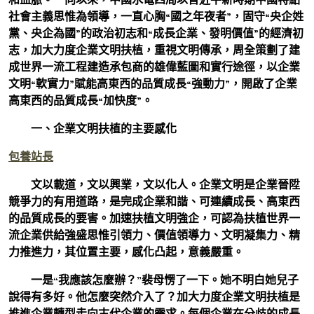
社會主義思惟為領導，一直心胸“國之年夜者”，固守“央企姓
黨、央企為國”的政治初志和“成長企業、發明價值”的經濟初
志，加大力度企業文明扶植，重視文明傳承，周全策劃了建
成世界一流工程建造承包商的雄偉藍圖和實行途徑，以企業
文明“軟實力”賦能高東西的品質成長“強動力”，開啟了企業
高東西的品質成長“加快度”。
一、企業文明扶植的主要感化
包養站長
文以載道，文以興業，文以化人。企業文明是企業晉陞
競爭力的有用道路，是完成企業和諧、可連續成長、高東西
的品質成長的要害。加速扶植文明強企，可認為扶植世界一
流企業供給強盛思惟引領力、價值領導力、文明凝集力、精
力推進力，其位置主要，感化凸起，意義嚴重。
一是“我應該怎麼辦？”裴母愣了一下。她不明白她兒子
說得有多好。他怎麼突然介入了？加大力度企業文明扶植是
推進企業轉型走向古代企業的需求。
每個企業在分歧的成長