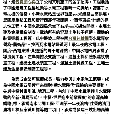
程，建
包養網心得
立了公司文明施工的金字招牌，工程囊括
了中國建筑工程魯班獎等水電工程範疇一切獎項，譜寫了水
電扶植的傳奇。小灣水電站是世界首座300米級雙曲高拱壩，
是國度重點工程和實行西部年夜開闢、“西電東送”計謀的標
志性工程。中國水電四局承當了右岸700米邊坡開挖、主壩土
建及金屬構造制安、電站所有的混凝土生孩子運轉、纜機的
裝置運轉工程等，此中邊坡工程被國
台灣包養網
際水電專家
譽為“藝術品”。拉西瓦水電站是黃河上最年夜的水電工程，
國度“西電東送”北通道的骨干電源點，中國水電四局承當了
導流洞工程、左岸開挖及支護工程、混凝土拌和體系建筑裝
置工程、纜機土建及裝置工程、混凝土進料線工程、主壩土
建及金屬構造制安工程等。
為完成企業可連續成長，強力參與非水電施工範疇，成
為中國水電四局近年來應對“后水電時代”風險的主要舉動。
先后中標甘肅引洮6號洞工程，首創了中國水電團體非水電運
營的全新“貿易形式”。中標“世界進步前輩程度”的京滬高速
鐵路3標，承當南水北調工程“亞洲第一年夜渡槽”佳譽的漕河
渡槽Ⅱ標及穿黃Ⅲ標等施工項目，承建或參建三峽出場高速