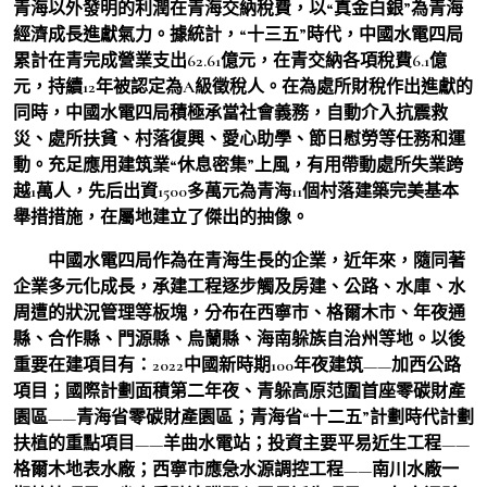
青海以外發明的利潤在青海交納稅費，以“真金白銀”為青海
經濟成長進獻氣力。據統計，“十三五”時代，中國水電四局
累計在青完成營業支出62.61億元，在青交納各項稅費6.1億
元，持續12年被認定為A級徵稅人。在為處所財稅作出進獻的
同時，中國水電四局積極承當社會義務，自動介入抗震救
災、處所扶貧、村落復興、愛心助學、節日慰勞等任務和運
動。充足應用建筑業“休息密集”上風，有用帶動處所失業跨
越1萬人，先后出資1500多萬元為青海11個村落建築完美基本
舉措措施，在屬地建立了傑出的抽像。
中國水電四局作為在青海生長的企業，近年來，隨同著
企業多元化成長，承建工程逐步觸及房建、公路、水庫、水
周遭的狀況管理等板塊，分布在西寧市、格爾木市、年夜通
縣、合作縣、門源縣、烏蘭縣、海南躲族自治州等地。以後
重要在建項目有：2022中國新時期100年夜建筑——加西公路
項目；國際計劃面積第二年夜、青躲高原范圍首座零碳財產
園區——青海省零碳財產園區；青海省“十二五”計劃時代計劃
扶植的重點項目——羊曲水電站；投資主要平易近生工程——
格爾木地表水廠；西寧市應急水源調控工程——南川水廠一