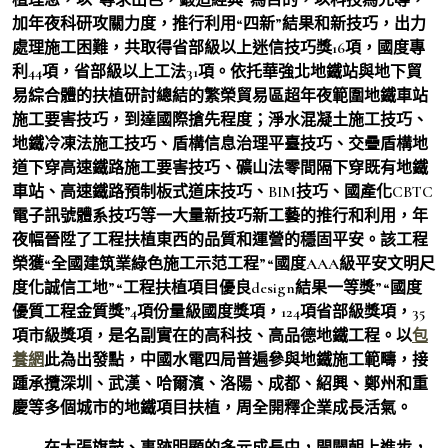
加年夜科研攻關力度，推行利用“四新”結果和新技巧，出力
處理施工困難，共取得省部級以上迷信技巧獎16項，國度專
利44項，省部級以上工法31項。依托華強北地鐵站與地下貿
易綜合體的扶植研討總結的繁榮貿易區超年夜範圍地鐵車站
施工要害技巧，到達國際搶先程度；淨水混凝土施工技巧、
地鐵冷凍法施工技巧、盾構信息治理平臺技巧、交疊盾構地
道下穿高速鐵路施工要害技巧、礦山法零間隔下穿既有地鐵
車站、高速鐵路預制板式道床技巧、BIM技巧、國產化CBTC
電子訊號體系技巧等一大量新技巧新工藝的推行和利用，年
夜幅晉陞了工程扶植東西的品質和運營的穩固平安。該工程
榮獲“全國建筑業綠色施工示范工程”“國度AAA級平安文明尺
度化誠信工地”“工程扶植項目優良design結果一等獎”“國度
優質工程金質獎”4項份量級國度獎項，124項省部級獎項，35
項市級獎項，是名副實在的高科技、高品德地鐵工程。以
包
養網
此為出發點，中國水電四局普遍參與地鐵施工範疇，接
踵承攬深圳、武漢、哈爾濱、洛陽、成都、紹興、鄭州和重
慶等多個城市的地鐵項目扶植，周全開釋企業成長活氣。
在大張旗鼓、事跡明顯的多元成長中，開闢朝上進步，