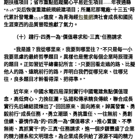
期扶植項目；省市重點追蹤關心平易近生項目——年夜通縣
“8·18”災后恢復重建統規統建項目；所屬尼那電廠“十三五”時
代累計發電量35.38億度，為青海經
包養網
濟社會成長和國民
生涯東西的品質晉陞進獻了氣力。
（十）踐行“四勇一為”價值尋求和“三真”任務請求
“我是誰？我從哪里來，我要到哪里往？”不只是每一小
我要思慮的最終哲學題目，異樣也是需求每個企業時辰理清
的題目。正如習近平總書記所言：“只要回看走過的路、比擬
他人的路、遠眺前行的路，弄明白我們從哪兒來、往哪兒
往，良多題目才幹看得深、把得準。”
近年來，中國水電四局深刻實行中國電建焦點價值理
念，高低齊心、力挽狂瀾，弘揚和傳承精良傳統，聯合成長
實行先后總結提煉出了“回回原來、面向將來，踔厲發奮、勇
毅前行”成長任務，“勇立潮頭、勇挑重任、一往無前、勇創
佳績、豪情作為”的“四勇一為”價值尋求，“推心置腹、不學
無術、真抓實干”的“三真”任務請求，進一個步驟豐盛了企業
的精力譜系和文明理念，為企業成長供給了源源不竭的精力