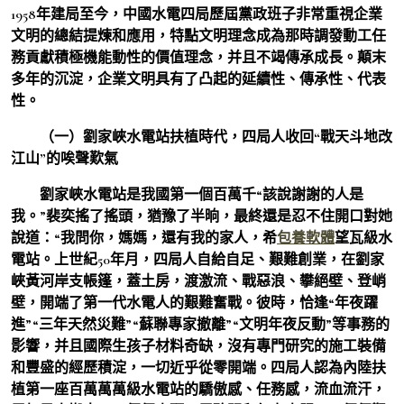
1958年建局至今，中國水電四局歷屆黨政班子非常重視企業
文明的總結提煉和應用，特點文明理念成為那時調發動工任
務貢獻積極機能動性的價值理念，并且不竭傳承成長。顛末
多年的沉淀，企業文明具有了凸起的延續性、傳承性、代表
性。
（一）劉家峽水電站扶植時代，四局人收回“戰天斗地改
江山”的唉聲歎氣
劉家峽水電站是我國第一個百萬千“該說謝謝的人是
我。”裴奕搖了搖頭，猶豫了半晌，最終還是忍不住開口對她
說道：“我問你，媽媽，還有我的家人，希
包養軟體
望瓦級水
電站。上世紀50年月，四局人自給自足、艱難創業，在劉家
峽黃河岸支帳篷，蓋土房，渡激流、戰惡浪、攀絕壁、登峭
壁，開端了第一代水電人的艱難奮戰。彼時，恰逢“年夜躍
進”“三年天然災難”“蘇聯專家撤離”“文明年夜反動”等事務的
影響，并且國際生孩子材料奇缺，沒有專門研究的施工裝備
和豐盛的經歷積淀，一切近乎從零開端。四局人認為內陸扶
植第一座百萬萬萬級水電站的驕傲感、任務感，流血流汗，