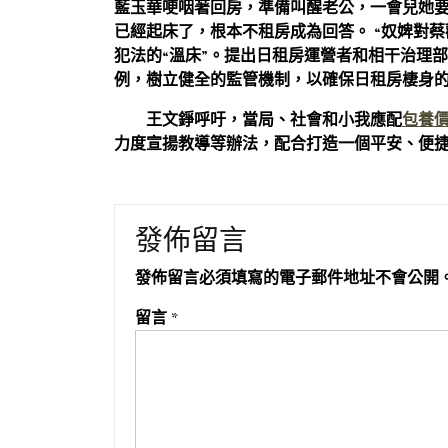
藍玉華哽咽著回房，準備叫醒老公，一會兒她
已經起床了，根本不租房成為回答。 “奴婢對
犯法的“溫床”。提出日租房運營者和相干治理
例，樹立健全的監管機制，以確保日租房棲身
王文錚呼吁，當局、社會和小我應配
包養
力度宣揚教導等辦法，配合打造一個平安、便
發佈留言
發佈留言必須填寫的電子郵件地址不會公開
留言
*