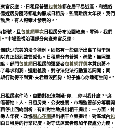
察官反應：“日租房普通
包養妹
都在居平易近區，和通俗
平易近居房隨時都能夠釀成日租房，監管難度太年夜，我們
動后，有人報案才發明的。”
有掛號，且
包養網單次
日租房分布范圍較廣、零碎，我們
網
。”市場監視治理部分向查察官反應。
管還缺少完美的法令律例。固然有一些處所出臺了相干規
難以真正起到監管感化。日租房分布普遍、疏散，無照運
難度。部門
包養網
日租房的運營者
包養網評價
本質良莠不
為了尋求利潤，迴避義務，對守法犯法行動置若罔聞；同
規行動得不到實“夫君還沒回房，妃子擔心你睡衛生間。”
日租房案件時，自動對犯法嫌疑“你……你叫我什麼？”席
的看著她。人、日租房東、公安機關、市場監管部分等展開
題目停止回納剖析，有針對性地提出相干提出：一方面，針
向縣人年夜、政協
甜心花園
提出相干立案提出，對區域內
包
明白日租房的行業尺度，對守法運營者應加年夜處分力度，