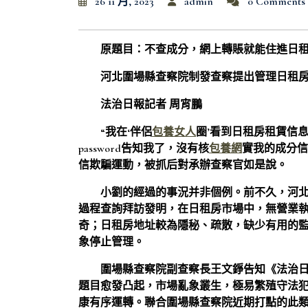
26 11 月, 2023
admin
0 Comments
原題目：不查成分，網上轉賬就能住進日
河北圍場縣查察院制發查察提出管理日租
法治日報記者 周宵鵬
“我在‘伴侶
包養女人
圈’看到日租房租賃信
password告知我了，沒有核
包養網
實我的成分信
信欺騙運動，被抓后對承辦查察官如是說。
小劉的經過的事況并非個例。前不久，河
過程查詢拜訪發明，在日租房市場中，無營業
奇；日租房地址較為隱秘、疏散，缺少有用的
象停止管理。
圍場縣查察院副查察長王文錚告知《法治
題目愈發凸起，市場亂象叢生，極易繁殖守法
康有序運轉。聯合圍場縣查察院近期打點的此