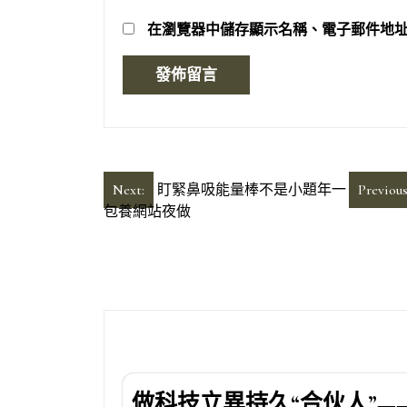
在
瀏覽器
中儲存顯示名稱、電子郵件地
文
Next:
盯緊鼻吸能量棒不是小題年一
Previous
包養網站夜做
章
導
覽
做科技立異持久“合伙人”—