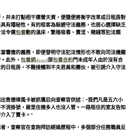
管，并未打點相干運營天資，便隨便將衡宇改革成日租房對
倍具有隱秘性。有的租客為躲避守法義務，也居心選擇缺乏
合法令運
包養
動的溫床，繁殖吸毒、賣淫、賭錢等犯法題
承當響應的義務，即便發明守法犯法情形也不敢向司法機關
發。此外，
包養網dcard
部
包養合約
門未成年人由於沒有合
貴的日租房，不難接觸到不夫君員和團伙，被引誘介入守法
出售德律風卡被抓獲后向查察官供述：“我們凡是五六小
房不消掛號，屋里住幾多人也沒人管。一路租住的室友告知
介入了賣卡。”
記者，查察官在查詢拜訪經過歷程中，多個部分任務職員反