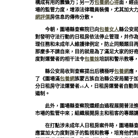
構成有用的震懾力；另一方
包養網心得
面，經
場的監管力度，增添法律職員裝備，尤其加大
網評價
房信息的傳佈分散。
今朝，圍場縣查察院已向
包養女人
縣公安
對發明守法行動的日租房依法停止管理，并作
理任務和未成年人維護律例定，防止同類題目
那麼多不請自來，目的就是為了滿足大家的好
度對運營者的相干法令
包養妹
培訓和警示教導
縣公安局收到查察提出后積極呼
包養網
應
了《圍場滿
包養網
族蒙古族自治縣公安局關于
分日租房守法運營者26人，日租房運營者自動
遏制。
此外，圍場縣查察院還經由過程展開普法
市場的監管中來；組織展開房主和租客的專題
在打點涉未成年人日租房案件時，圍場縣
應當加大力度對孩子的監視和教導，培育他們