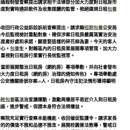
由過程制發查察提出請求相干法律部分加大力度對日租房市
力度對實時通訊軟件及收集媒體的監管，根絕違規日租
包養
局收回行政公益訴訟訴前查察提出，請求縣
短期包養
公安局
為今后監視檢討重點對象，確保涉案日租房嚴厲落實治安治
再度產好處和承諾，願意娶這樣的碎花柳為妻，今天的客人
奇心。
包養
生。對轄區內的日租房業展開專項管理，加大力
，重視對日租房行業實行長效監視等。
，當即展開整治日租房（網約房）專項舉動，并向社會發布
加大力度日租房（網約房）治理的通知佈告》。專項舉動處
到公安機關掛號存案16人，日租房內守法犯法情形獲得顯明
進社
包養
區法治宣講運動，激勵周邊居平易近介入到日租房
講座，進步警戒，保證本身符合法規權益。
查察院充足實行查察本能機能，收回催促監護令，請求家長
對的的價值不雅和品德不雅念。展開校園普法教導，警戒日