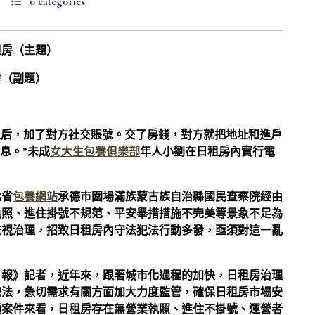
0 categories
租房（主題）
房（副題）
息后，加了對方社交賬號。交了房錢，對方就把地址和進戶
息。”未成
女大生包養俱樂部
年人小劉在日租房內實行電
北省
包養網站
承德市圍場滿族蒙古族自治縣國民查察院經由
執照、進住掛號不規范、平安舉措措施不完美等景象不足為
監視治理，招致日租房內守法犯法行動多發，亟須對這一亂
日報》記者，近年來，跟著城市化過程的加快，日租房治理
犯法，急切需求有關方面加大力度監管，確保日租房市場安
類案件來看，日租房存在無營業執照、進住不掛號、運營者