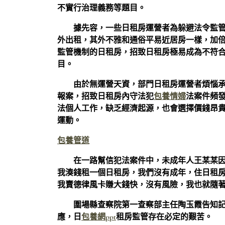
不實行治理義務等題目。
據先容，一些日租房運營者為躲避法令監
外出租，其外不雅和通俗平易近居房一樣，加
監管機制的日租房，招致日租房極易成為不符
目。
由於無運營天資，部門日租房運營者煩惱
報案，招致日租房內守法犯
包養情婦
法案件頻
法個人工作，缺乏經濟起源，也會選擇價錢昂
運動。
包養管道
在一路幫信犯法案件中，未成年人王某某因
我湊錢租一個日租房，我們沒有成年，住日租
我賣德律風卡賺大錢快，沒有風險，我也就隨著
圍場縣查察院第一查察部主任陶玉霞告知
應，日
包養網ppt
租房監管存在必定的艱苦。