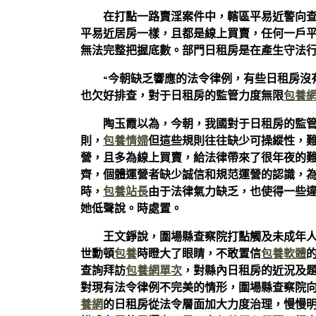
在打點一路賣淫案件中，轄區平易近警向查
平易近居房一樣，且都是線上買賣，任何一戶
無法完整把握底數。部門日租房是在產生守法行
“今朝缺乏響應的法令律例，有些日租房沒
也欠好排查，對于日租房的監管力度無限
包養
陶玉霞以為，今朝，我國對于日租房的監
則，
包養情婦
但這些規則往往缺少可操縱性，
營，且多為線上買賣，給法律帶來了很年夜的
齊，個體運營者缺少誠信和規范運營的認識，
時，
包養站長
由于法律氣力缺乏，也使得一些違
她低聲說。時處置。
王文錚說，圍場縣查察院打點觸及未成年人
世勳頓
包養
時瞪大了眼睛，不敢置信
包養軟體
查詢拜訪
包養網單次
，對縣內日租房的近況及
對現有法令律例不完美的情形，圍場縣查察院
養網
的日租房從法令層面加大力度治理，慢慢