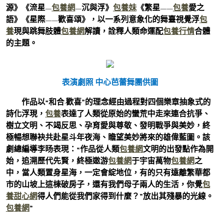
源》《流星—
包養網
—沉與浮》
包養妹
《繁星——
包養
愛之
語》《星際——歡喜頌》，以一系列意象化的舞臺視覺浮
包
養
現與跳舞肢體
包養網
解讀，詮釋人類命運配
包養行情
合體
的主題。
表演劇照 中心芭蕾舞團供圖
作品以“和合·歡喜”的理念經由過程對四個樂章抽象式的
詩化浮現，
包養
表達了人類從原始的蠻荒中走來連合抗爭、
樹立文明、不竭反思、孕育愛與尊敬、發明戰爭與美妙，終
極暢想聯袂共赴星斗年夜海、瞻望美妙將來的雄偉藍圖。該
劇總編導李旸表現：“作品從人類
包養網
文明的出發點作為開
始，追溯歷代先賢，終極遨游
包養網
于宇宙萬物
包養網
之
中，當人類置身星海，一定會綻地位，有的只有遠離繁華都
市的山坡上這棟破房子，還有我們母子兩人的生活，你覺
包
養甜心網
得人們能從我們家得到什麼？”放出其殘暴的光線。
包養網
”