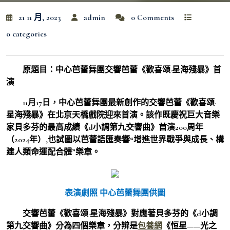
21 11 月, 2023
admin
0 Comments
0 categories
原題目：中心芭蕾舞團交響芭蕾《歡喜頌·星海殘暴》首
演
11月17日，中心芭蕾舞團最新創作的交響芭蕾《歡喜頌·
星海殘暴》在北京天橋戲院迎來首演。該作既慶祝巨大音樂
家貝多芬的最高成績《d小調第九交響曲》首演200周年
（2024年）,也試圖以芭蕾語匯奏響“增進世界戰爭與成長、構
建人類命運配合體”樂章。
表演劇照 中心芭蕾舞團供圖
交響芭蕾《歡喜頌·星海殘暴》對應著貝多芬的《d小調
第九交響曲》分為四個樂章，分辨是
包養網
《恒星——光之