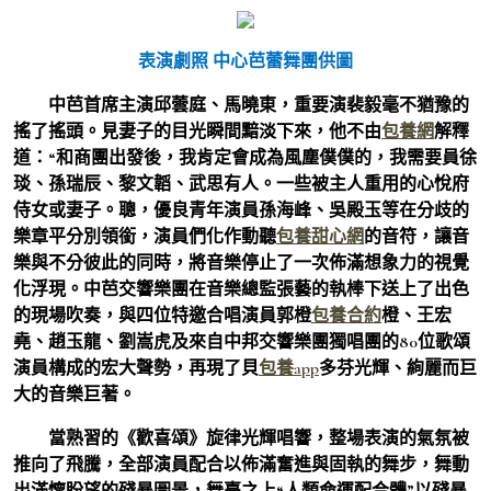
表演劇照 中心芭蕾舞團供圖
中芭首席主演邱蕓庭、馬曉東，重要演裴毅毫不猶豫的
搖了搖頭。見妻子的目光瞬間黯淡下來，他不由
包養網
解釋
道：“和商團出發後，我肯定會成為風塵僕僕的，我需要員徐
琰、孫瑞辰、黎文韜、武思有人。一些被主人重用的心悅府
侍女或妻子。聰，優良青年演員孫海峰、吳殿玉等在分歧的
樂章平分別領銜，演員們化作動聽
包養甜心網
的音符，讓音
樂與不分彼此的同時，將音樂停止了一次佈滿想象力的視覺
化浮現。中芭交響樂團在音樂總監張藝的執棒下送上了出色
的現場吹奏，與四位特邀合唱演員郭橙
包養合約
橙、王宏
堯、趙玉龍、劉嵩虎及來自中邦交響樂團獨唱團的80位歌頌
演員構成的宏大聲勢，再現了貝
包養app
多芬光輝、絢麗而巨
大的音樂巨著。
當熟習的《歡喜頌》旋律光輝唱響，整場表演的氣氛被
推向了飛騰，全部演員配合以佈滿奮進與固執的舞步，舞動
出滿懷盼望的殘暴圖景，舞臺之上“人類命運配合體”以殘暴