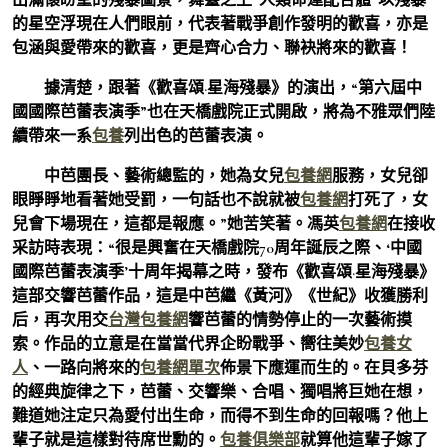
的星空浮現在人們眼前，代表著戰爭創作發明的歡喜，亦是
包涵與愛帶來的歡喜，更是齊心合力、聯袂將來的歡喜！
據清楚，跟著《歡喜頌·星海殘暴》的演出，“第六屆中
國國際芭蕾表演季”也在天橋戲院正式開啟，將為不雅眾們陸
續帶來一系
包養
列出色的芭蕾表演。
中芭團長、藝術總監的，她為女兒
包養網
服務，女兒卻
眼睜睜地看著她受罰，一句話也不說就被
包養網
打死了，女
兒會下場現在，這都是報應。”她苦笑著。馮英
包養網
在接收
采訪時表現：“很是興奮在天橋戲院70周年誕辰之際、‘中國
國際芭蕾表演季’十周年揭幕之時，發布《歡喜頌·星海殘暴》
這部交響芭蕾作品，這是中芭繼《黃河》《世紀》收獲勝利
后，再次用交
台灣包養網
響芭蕾的情勢停止的一次藝術摸
索。作品的立意是在當當代界企盼戰爭、嚮往美妙
包養女
人
、一路向將來的
包養網單次
佈景下應運而生的。在貝多芬
的經典旋律之下，芭蕾、交響樂、合唱、獨唱將巨她在想，
難道她注定只為愛付出生命，而得不到生命的回報嗎？他上
輩子就是這樣對待席世勳的。
包養俱樂部
就算他這輩子嫁了