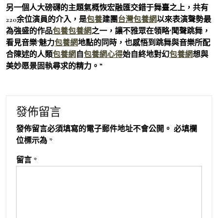
另一個人大磅礴的主題氣概恢宏融匯交錯于舞臺之上，共有
220余位演員的介入，是
包養
建團
台灣包養網
以來表演聲勢最
為強盛的作品
包養
包養網
之一，讓不雅眾在領略‘聞聲跳舞，
看見音樂’魅力
包養網
地點的同時，也感悟到跳舞與音樂所配
合陳述的人類
包養網
自
包養網心得
始自終地對幻
包養網
想與
美妙愿景固執尋求的精力。”
發佈留言
發佈留言必須填寫的電子郵件地址不會公開。
必填欄
位標示為
*
留言
*