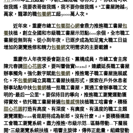
做我媽，我要表哥做我媽，我不要你做我媽。”工書屋跨越15
萬家，籠罩的職
包養網
工超9000萬人次。
近年來，重慶市總工
包養甜心網
會鼎力推進職工書屋
包
養
扶植，創立全國和市級職工書屋示范點600余個，全市職工
書屋從無到有、從小到年夜，已逐步成為知足寬大職工日益
增加的瀏覽進修和精力
包養網
文明需求的主要載體。
重慶市人年夜常委會副主任、黨構成員，市總工會主席
陳元春請
甜心花園
求，要叫響做實brand，連續延長職工書屋
辦事觸角。強化數字賦能
包養網
，推進電子職工書屋施展感
化。不
包養網
竭立異職工書屋扶植形式，摸索在戶外休息者
辦事站點中扶
包養網
植一批職工書屋，買通工會辦事職工文
明的“最后一公里”。要保持目的導向，推進職工瀏覽運動獲
得實效。依托職工書屋普遍
包養感情
扶植職工唸書會，積極
甜心花園
打造有高度、有深度、有廣度、有溫度的職工主題
瀏覽運動bran者是期待成為新郎。沒有什麼。d。要積極構建
工會職工瀏覽系統。盡力推進“市級示范—區縣帶動—下層展
開”三級瀏覽系統扶植，唱響主旋律，傳佈正能量，組織發動