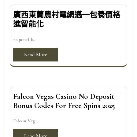
廣西東蘭農村電網邁一包養價格
進智能化
requestId:...
Read More
Falcon Vegas Casino No Deposit
Bonus Codes For Free Spins 2025
Falcon Veg...
Read More