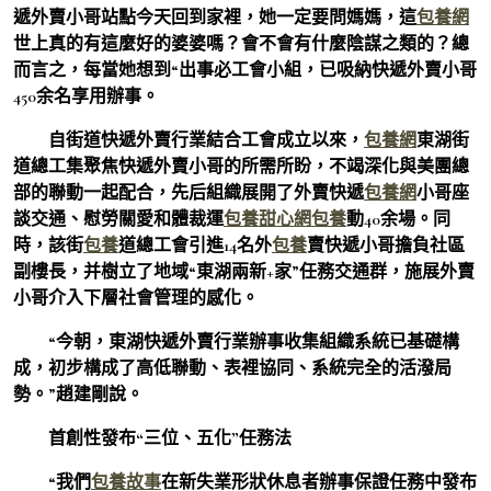
遞外賣小哥站點今天回到家裡，她一定要問媽媽，這
包養網
世上真的有這麼好的婆婆嗎？會不會有什麼陰謀之類的？總
而言之，每當她想到“出事必工會小組，已吸納快遞外賣小哥
450余名享用辦事。
自街道快遞外賣行業結合工會成立以來，
包養網
東湖街
道總工集聚焦快遞外賣小哥的所需所盼，不竭深化與美團總
部的聯動一起配合，先后組織展開了外賣快遞
包養網
小哥座
談交通、慰勞關愛和體裁運
包養甜心網
包養
動40余場。同
時，該街
包養
道總工會引進14名外
包養
賣快遞小哥擔負社區
副樓長，并樹立了地域“東湖兩新+家”任務交通群，施展外賣
小哥介入下層社會管理的感化。
“今朝，東湖快遞外賣行業辦事收集組織系統已基礎構
成，初步構成了高低聯動、表裡協同、系統完全的活潑局
勢。”趙建剛說。
首創性發布“三位、五化”任務法
“我們
包養故事
在新失業形狀休息者辦事保證任務中發布