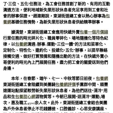
了‘三位、五化’任務法，為工會任務首創了新的、有用的互動
溝通方法，便利地域新失業形狀休息者充足享用到工會和社
會的辦事保證。”趙建剛說，東湖街道總工會以熱心辦事為
包
養網
基礎任務情勢，為新失業形狀休息者供給精準辦事。
據清楚，東湖街道總工會應用快遞外賣
包養一個月價錢
行業任務的時光碎片化、職員零碎化、場地隨機化等特色紀
律，以
包養網
溝通+辦事+運動“三位一體”的方法和菜單化、
定制化、特性化、邀約化、投遞化“五化”辦事，以提早聯絡
接觸交通、做好打算預備和隨機出動的方法，在快遞外賣小
哥便利的時光內上門展開任務，盡力把工會的關愛送到他們
身邊。
本年，在春節、端午、七一、中秋等節日前夜，
包養網
東湖街道總工會陸續到美團騎
包養網評價
手黨群中間、順豐
速運站點探望慰勞新失業形狀休息者，為他們送往“清冷”用
品和生
包養甜心網
涯物質等。今朝已展開“送清冷”運動5場
次，惠及職工4500余人次。此外，東湖街道總工會結合美團
為戶外休息者停止不花錢體檢、口腔義診、心思安康講座、