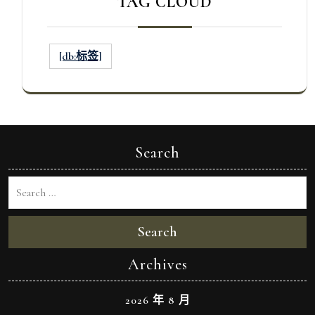
TAG CLOUD
[db:标签]
Search
Search
Archives
2026 年 8 月