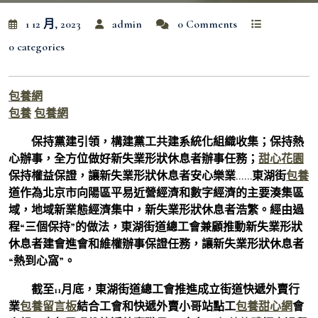
1 12 月, 2023
admin
0 Comments
0 categories
包養網
包養
包養網
保持黨建引領，構建黨工共建系統化組織收集；保持熱
心辦事，全方位做好新失業形狀休息者辦事任務；
甜心花園
保持權益保證，讓新失業形狀休息者安心樂業……東湖街
包養
道作為北京市向陽區平易近營經濟和數字經濟的主要湊集區
域，地域新業態經濟集中，新失業形狀休息者浩繁。經由過
程“三個保持”的做法，東湖街道總工會兼顧推動新失業形狀
休息者建會進會和維權辦事保證任務，讓新失業形狀休息者
“熱到心窩”。
截至11月底，東湖街道總工會推進成立街道快遞外賣行
業
包養留言板
結合工會和快遞外賣小哥站點工
包養甜心網
會