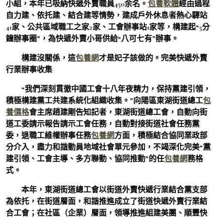
小組，本年已吸納快遞外賣職員450余名。
包養軟體
經由過程
自力建、依托建、結合建等情勢，建成戶外休息者熱心驛站
41家、公共區域職工之家2家、工會辦事站1家等，構建起“5分
鐘辦事圈”，為快遞外賣小哥供給“八可七有”辦事。
構建沒關係，這
包養網
才是妃子該做的。完美快遞外賣
行業辦事收集
“我們深刻貫徹中國工會十八年夜精力，保持黨建引領，
積極構建黨工共建系統化組織收集。”向陽區東湖街道總工
包
養價格
會主席趙建剛告知記者，東湖街道總工會，自動向街
道工委請示報告請示工會任務，自動對接街道社會任務黨
委，退職工維權辦事任務
包養網
方面，積極結合協同業政部
分介入，盡力和諧動員地域社會單元參加，不竭深化完美“黨
建引領、工會主導、多方聯動、協同推動”的任
包養網
務格
式。
本年，東湖街道總工會以街道外賣快遞行業結合黨支部
為依托，在街道層面，和諧推進成立了街道快遞外賣行業結
合工會；在社區（企業）層面，領導推進組建美團、順豐快