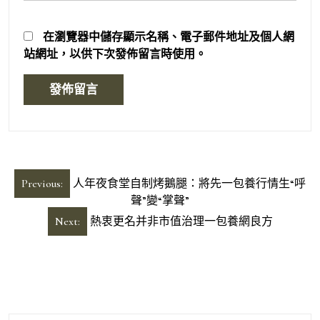
在
瀏覽器
中儲存顯示名稱、電子郵件地址及個人網
站網址，以供下次發佈留言時使用。
文
Previous:
人年夜食堂自制烤鵝腿：將先一包養行情生“呼
章
聲”變“掌聲”
導
Next:
熱衷更名并非市值治理一包養網良方
覽