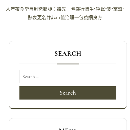
文
人年夜食堂自制烤鵝腿：將先一包養行情生“呼聲”變“掌聲”
章
熱衷更名并非市值治理一包養網良方
導
覽
SEARCH
Search