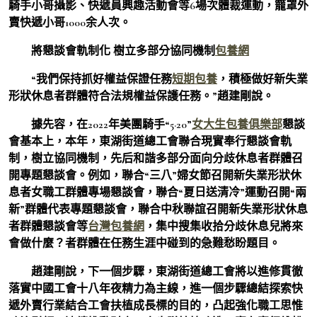
騎手小哥攝影、快遞員興趣活動會等6場次體裁運動，籠罩外
賣快遞小哥1000余人次。
將懇談會軌制化 樹立多部分協同機制
包養網
“我們保持抓好權益保證任務
短期包養
，積極做好新失業
形狀休息者群體符合法規權益保護任務。”趙建剛說。
據先容，在2022年美團騎手“5·20”
女大生包養俱樂部
懇談
會基本上，本年，東湖街道總工會聯合現實奉行懇談會軌
制，樹立協同機制，先后和諧多部分面向分歧休息者群體召
開專題懇談會。例如，聯合“三八”婦女節召開新失業形狀休
息者女職工群體專場懇談會，聯合“夏日送清冷”運動召開“兩
新”群體代表專題懇談會，聯合中秋聯誼召開新失業形狀休息
者群體懇談會等
台灣包養網
，集中搜集收拾分歧休息兒將來
會做什麼？者群體在任務生涯中碰到的急難愁盼題目。
趙建剛說，下一個步驟，東湖街道總工會將以進修貫徹
落實中國工會十八年夜精力為主線，進一個步驟總結探索快
遞外賣行業結合工會扶植成長標的目的，凸起強化職工思惟