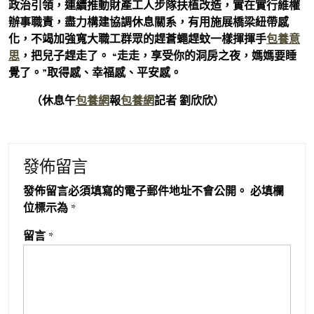
政治引領，連續推動財產工人步隊扶植改造，實在實行維權
辦事職責，盡力構建協調休息關系，有用施展橋梁紐帶感
化，不竭加強寬大職工群眾的趕蒼蠅趕蚊一樣揮揮手
包養意
思
，把兒子趕走了。 “走走，享受你的洞房之夜，媽媽要睡
覺了。”取得感、幸福感、平安感。
（休息午
包養網
報
包養網
記者 劉欣欣）
發佈留言
發佈留言必須填寫的電子郵件地址不會公開。
必填欄
位標示為
*
留言
*