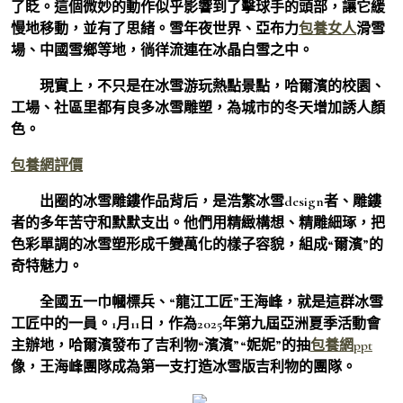
了眨。這個微妙的動作似乎影響到了擊球手的頭部，讓它緩
慢地移動，並有了思緒。雪年夜世界、亞布力
包養女人
滑雪
場、中國雪鄉等地，徜徉流連在冰晶白雪之中。
現實上，不只是在冰雪游玩熱點景點，哈爾濱的校園、
工場、社區里都有良多冰雪雕塑，為城市的冬天增加誘人顏
色。
包養網評價
出圈的冰雪雕鏤作品背后，是浩繁冰雪design者、雕鏤
者的多年苦守和默默支出。他們用精緻構想、精雕細琢，把
色彩單調的冰雪塑形成千變萬化的樣子容貌，組成“爾濱”的
奇特魅力。
全國五一巾幗標兵、“龍江工匠”王海峰，就是這群冰雪
工匠中的一員。1月11日，作為2025年第九屆亞洲夏季活動會
主辦地，哈爾濱發布了吉利物“濱濱”“妮妮”的抽
包養網ppt
像，王海峰團隊成為第一支打造冰雪版吉利物的團隊。