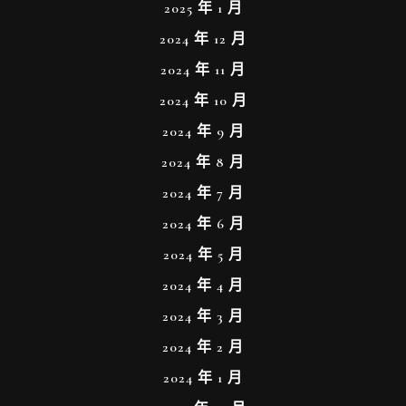
2025 年 1 月
2024 年 12 月
2024 年 11 月
2024 年 10 月
2024 年 9 月
2024 年 8 月
2024 年 7 月
2024 年 6 月
2024 年 5 月
2024 年 4 月
2024 年 3 月
2024 年 2 月
2024 年 1 月