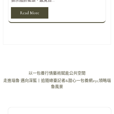
張水瓶抓著頭，感覺自...
Read More
文
以一包養行情藝術賦能公共空間
章
走進瑙魯 邁向深藍丨追隨總臺記者&甜心一包養網#32;領略瑙
導
魯風景
覽