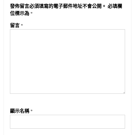
發佈留言必須填寫的電子郵件地址不會公開。
必填欄
位標示為
*
留言
*
顯示名稱
*