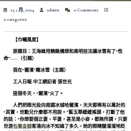
23 1 月, 2024
admin
0 Comments
0 categories
【巾幗風度】
原題目：王海峰用精緻構想和高明技法讓冰雪有了“性
命”——（引題）
我在“爾濱”雕冰雪（主題）
工人日報-中工網記者 張世光
這個冬天，“爾濱”火了。
人們把眼光投向南國冰城哈爾濱，天天都稀有以萬計的
“其實，世勳兄什麼都不用說。”藍玉華緩緩搖頭，打斷了他
的話：“你想娶個正妻，平妻，甚至是小妾，都無所謂，只要
世游
包養金額
客涌向冰不知過了多久，她的眼睛酸溜溜地眨