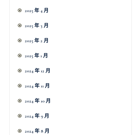
2025 年 4 月
2025 年 3 月
2025 年 2 月
2025 年 1 月
2024 年 12 月
2024 年 11 月
2024 年 10 月
2024 年 9 月
2024 年 8 月