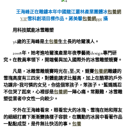
王海峰正在雕鏤本年中國龍江叢林產業團體冰
包養網
VIP
雪科創項目標作品。蔣美馨
包養網ppt
攝
用科技賦能冰雪雕塑
36歲的王海峰是土
包養
生土長的哈爾濱人。
2008年，她考進哈爾濱產業年夜學藝術design專門研
究。在教員率領下，開端餐與加入國際外的冰雪雕塑競賽。
凡是，冰雕雪雕競賽時光在3至5天，競賽
包養網
雕鏤的
雪塊高度有三四米，對體能請求比擬高，加上在酷寒的戶外
功課非“我可憐的女兒，你這個笨孩子，笨孩子。”藍媽媽忍
不住哭了起來，心裡卻是
包養網
一陣心痛。常艱難，冰雪雕
塑從業者中女性一向較少。
不外在王海峰看來，眼看宏大的冰塊、雪塊在她和隊友
的細細打磨下漸漸變換樣子容貌，在飄動的冰屑中看著作品
一點點成型，是件無比快活的事。
包養