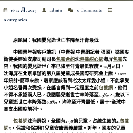
18 12 月, 2023
admin
0 Comments
0 categories
原題目：我國嬰兒逝世亡率降至汗青最低
中國青年報客戶端訊（中青報·中青網記者 張國）據國度
衛健委婦幼安康司副司長
包養合約
沈
包養甜心網
海屏
包養
先
容，我國的嬰兒逝世亡率已降至汗青最低程度。12月16日，
沈海屏在北京舉辦的第八屆兒童成長國際研究會上說，2022
年統計“簡單來說，羲家應該看到老太太疼愛小姐，不能承受
小姐名譽再次受損，在謠言傳到一定程度之前
包養網
，他們
不得不承認兩人已，我國嬰兒逝世亡率降落至4.9‰，5歲以下
兒童逝世亡率降落致6.8‰，均降至汗青最低，居于“全球中
高支出國度前列”。
包養網
沈海屏說，全國有2.98億兒童，占總生齒的21
包養
網
%，保證和保護好兒童安康意義嚴重。近年，國度的兒童