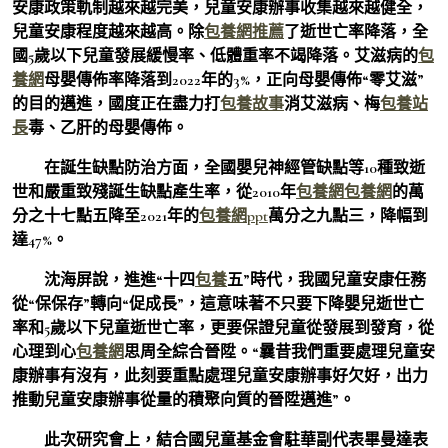
安康政策軌制越來越完美，兒童安康辦事收集越來越健全，
兒童安康程度越來越高。除
包養網推薦
了逝世亡率降落，全
國5歲以下兒童發展緩慢率、低體重率不竭降落。艾滋病的
包
養網
母嬰傳佈率降落到2022年的3%，正向母嬰傳佈“零艾滋”
的目的邁進，國度正在盡力打
包養故事
消艾滋病、梅
包養站
長
毒、乙肝的母嬰傳佈。
在誕生缺點防治方面，全國嬰兒神經管缺點等10種致逝
世和嚴重致殘誕生缺點產生率，從2010年
包養網
包養網
的萬
分之十七點五降至2021年的
包養網ppt
萬分之九點三，降幅到
達47%。
沈海屏說，進進“十四
包養
五”時代，我國兒童安康任務
從“保保存”轉向“促成長”，這意味著不只要下降嬰兒逝世亡
率和5歲以下兒童逝世亡率，更要保證兒童從發展到發育，從
心理到心
包養網
思周全綜合晉陞。“曩昔我們重要處理兒童安
康辦事有沒有，此刻要重點處理兒童安康辦事好欠好，出力
推動兒童安康辦事從量的積聚向質的晉陞邁進”。
此次研究會上，結合國兒童基金會駐華副代表畢曼達表