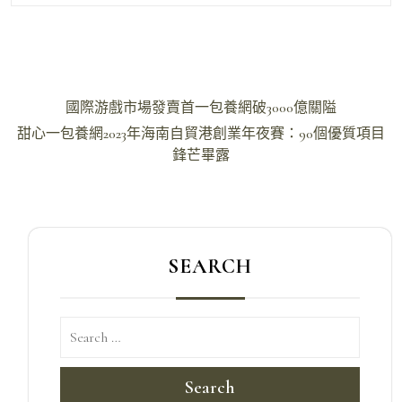
文
國際游戲市場發賣首一包養網破3000億關隘
章
甜心一包養網2023年海南自貿港創業年夜賽：90個優質項目
導
鋒芒畢露
覽
SEARCH
Search