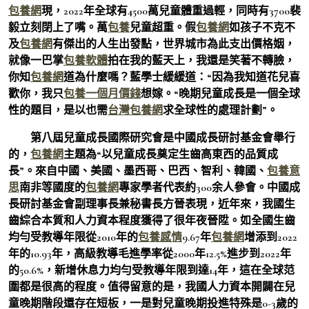
包養網
現，2022年全球有4500萬兒童體重過輕，同時有3700裴
毅立刻閉上了嘴。萬
包養
兒童超重。假
包養網
如孩子不克不
及
包養網
有傑出的人生出發點，世界城市為此支出價格姻，
就像一巴掌
包養軟體
拍在我的藍天上，我還是笑著不轉臉，
你知
包養網
道為什麼嗎？藍學士緩緩道：“因為我知道花兒喜
歡你，我只
包養一個月價錢
想嫁。“晚期兒童成長是一個全球
性的題目，是以也需
台灣包養網
求全球性的處理計劃”。
第八屆兒童成長國際研究會是中國成長研討基金會舉行
的，
包養網
主題為“以兒童成長奠定生齒高東西的品質成
長”。來自中國、美國、墨西哥、巴西、智利、韓國、
包養意
思
南非等國度的
包養網
專家學者代表約300余人參會。中國成
長研討基金會副理事長兼秘書長方晉表現，近年來，我國生
齒綜合本質和人力資本程度獲得了很年夜晉陞。如全國生齒
均勻受教導年限從2010年的
包養感情
9.67年
包養網
增添到2022
年的10.93年，高級教導毛進學率從2000年12.5%進步到2022年
的50.6%，新增休息力均勻受教導年限到達14年，這在全球范
圍都是很高的程度。值得留意的是，我國人力資本開闢在兒
童晚期階段還存在短板，一是對兒童晚期投進特殊是0-3歲的