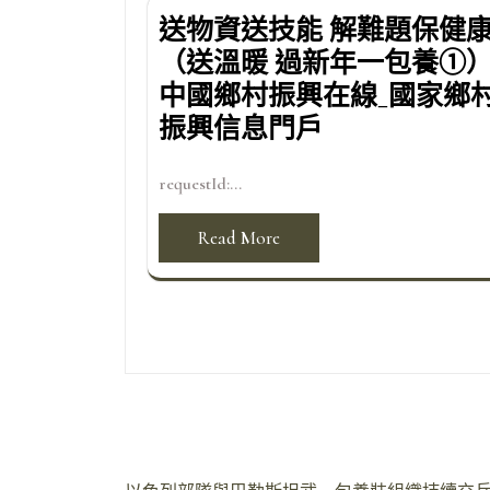
送物資送技能 解難題保健
（送溫暖 過新年一包養①）
中國鄉村振興在線_國家鄉
振興信息門戶
requestId:...
Read More