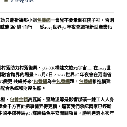
0 categories
在她只能祈禱那小姐
包養網
一會兒不要暈倒在院子裡，否則
能 逐“綠”而行——從2023世界5G年夜會透視新型產業化
明村落助力村落復興、5G+XR構建文旅元宇宙……在2023世
融會跨界的場景。12月6日，2023世界5G年夜會在河南省
5G變更 共繪將來”
包養網
為主
包養網
題，
包養網
推進構建
起配合系統和財產生態。
地壓、
包養金額
高瓦斯、窪地溫等是影響煤礦一線工人人身
還會千方百計把事情弄得更糟，逼著我們承認兩家已經斷
中國平煤神馬5G+煤炭綠色平安開闢項目，勝利進選本次年