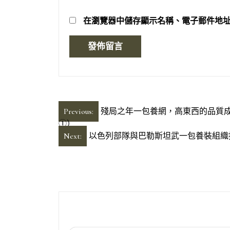
在
瀏覽器
中儲存顯示名稱、電子郵件地
文
Previous:
殘局之年一包養網，高東西的品質
①）
章
Next:
以色列部隊與巴勒斯坦武一包養裝組織
導
覽