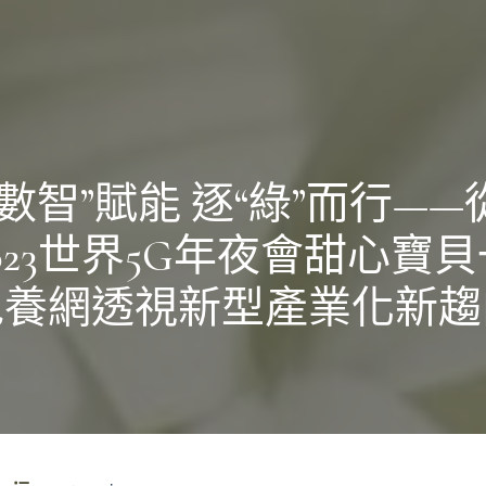
“數智”賦能 逐“綠”而行——
023世界5G年夜會甜心寶貝
包養網透視新型產業化新趨