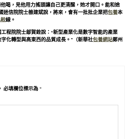
讓他喝，見他用力搖頭讓自己更清醒，她才開口。能和途
中國迷信院院士雒建斌說，將來，會有一批批企業把
包養
本
比較
線。
國工程院院士鄔賀銓說：“新型產業化是數字智能的產業
數字化轉型與高東西的品質成長。”（新華社
包養網站
鄭州
。
必填欄位標示為
*