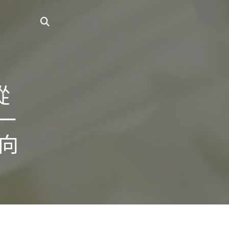
從
一
向