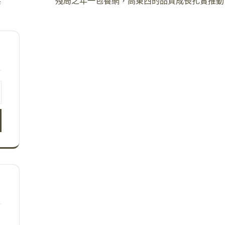
兵
殘局之年一包養網，高東西的品質成長扎實推動