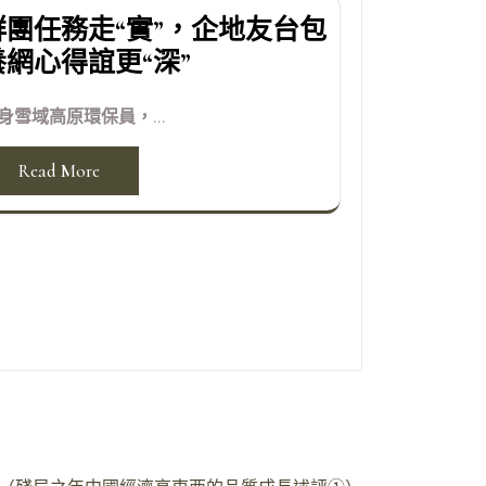
群團任務走“實”，企地友台包
養網心得誼更“深”
身雪域高原環保員，...
Read More