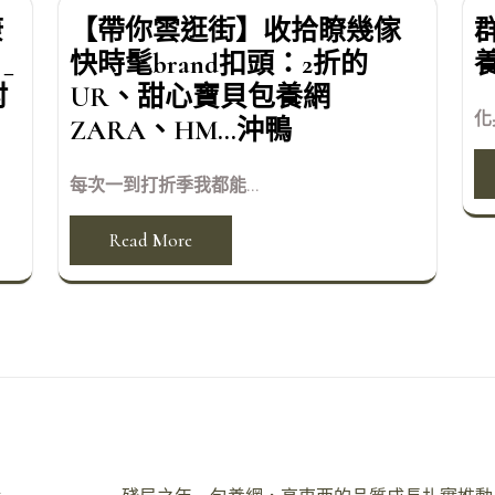
康
【帶你雲逛街】收拾瞭幾傢
_
快時髦brand扣頭：2折的
村
UR、甜心寶貝包養網
化
ZARA、HM…沖鴨
每次一到打折季我都能...
Read More