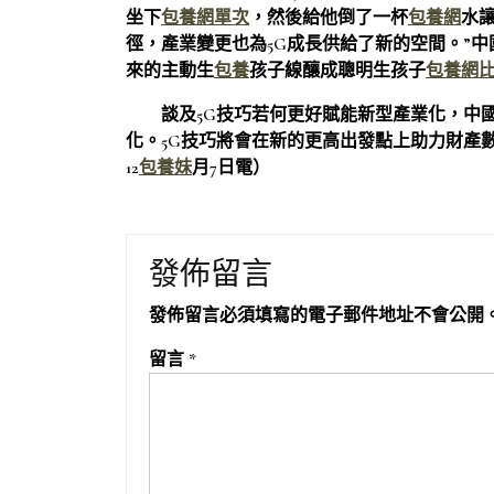
坐下
包養網單次
，然後給他倒了一杯
包養網
水
徑，產業變更也為5G成長供給了新的空間。”
來的主動生
包養
孩子線釀成聰明生孩子
包養網
談及5G技巧若何更好賦能新型產業化，中
化。5G技巧將會在新的更高出發點上助力財產
12
包養妹
月7日電）
發佈留言
發佈留言必須填寫的電子郵件地址不會公開
留言
*