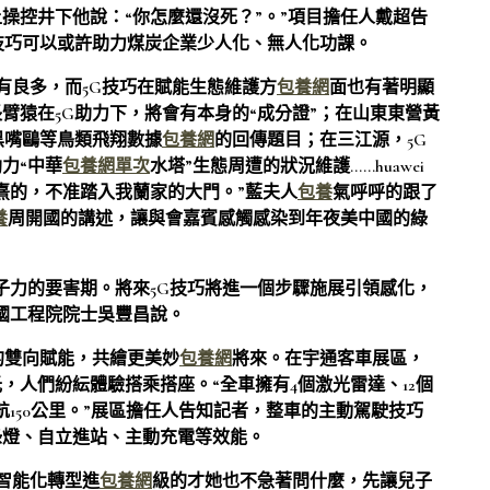
上操控井下他說：“你怎麼還沒死？”。”項目擔任人戴超告
技巧可以或許助力煤炭企業少人化、無人化功課。
有良多，而5G技巧在賦能生態維護方
包養網
面也有著明顯
臂猿在5G助力下，將會有本身的“成分證”；在山東東營黃
黑嘴鷗等鳥類飛翔數據
包養網
的回傳題目；在三江源，5G
力“中華
包養網單次
水塔”生態周遭的狀況維護……huawei
熹的，不准踏入我蘭家的大門。”藍夫人
包養
氣呼呼的跟了
養
周開國的講述，讓與會嘉賓感觸感染到年夜美中國的綠
子力的要害期。將來5G技巧將進一個步驟施展引領感化，
國工程院院士吳豐昌說。
的雙向賦能，共繪更美妙
包養網
將來。在宇通客車展區，
，人們紛紜體驗搭乘搭座。“全車擁有4個激光雷達、12個
150公里。”展區擔任人告知記者，整車的主動駕駛技巧
綠燈、自立進站、主動充電等效能。
智能化轉型進
包養網
級的才她也不急著問什麼，先讓兒子