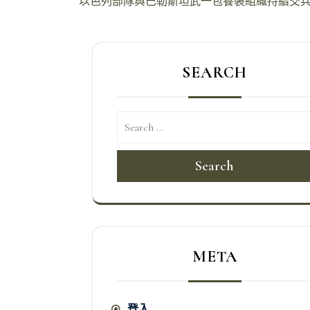
文
以色列部隊與巴勒斯坦武一包養裝組織持續交
章
導
SEARCH
覽
Search
META
登入