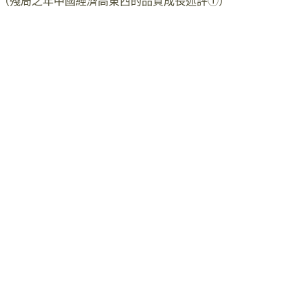
（殘局之年中國經濟高東西的品質成長述評①）