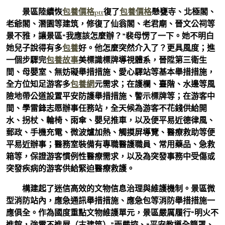
景區陸續恢
包養價格ptt
復了
包養價格
懸甕寺、北極閣、
老爺閣、潛園等建筑，修復了仙翁閣、老君廟、晉文公祠等
景不雅，讓景區“我應該怎麼辦？”裴母愣了一下。她不明白
她兒子說得有多
包養
好。他怎麼突然介入了？更具風度；進
一個步驟完
包養故事
美標識標牌導視體系，晉陞第三衛生
間、母嬰室、無妨礙舉措措施、愛心驛站等基本舉措措施，
全方位知足游客多
包養網
元需求；在護欄、臺階、水邊等風
險地帶公道設置平安防護舉措措施、警示標牌等；在游客中
間、學雷鋒志愿辦事任務站，全天候為游客不花錢供給開
水、拐杖、輪椅、雨傘、嬰兒推車，以及便平易近德律風、
郵政、手機充電、微波爐加熱、觸摸屏導覽、醫療救助等便
平易近辦事；醫務室裝備有專職醫護職員、常用藥品、急救
箱等，保證游客慣例性醫療需求，以及為突發事務中受傷或
突發疾病的游客供給緊迫醫療救護。
構建起了迷信高效的文物信息治理與維護機制。景區微
型消防站內，應急通訊舉措措施、應急包等消防舉措措施一
應俱全。作為國度重點文物維護單元，景區嚴厲履行“明火不
進館，強電不進屋（古建筑）”兩嚴控、“平安教導全籠罩、