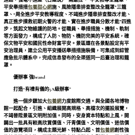
平安舉措措
包養甜心網
施、風險隱患排查整改全籠罩”三籠
罩、“周全進步平安教導程度、不竭進步隱患排查整改才能、
真正進步撲救初期火警的才能、實在進步職員分散才能”四進
步，筑起文物維護的防地。從職員、舉措措施、機制、軌制
等方面發力，構成了人防、物防、機防完美的平安系統，確
保文物平安和國民性命財富平安。景區還在各景點設定有平
安治理員，建立公用平安播送舉措措施裝備，可集成到綜管
應急批示體系中，完成信息發布的全渠道同一后臺治理和籠
罩。
優辦事 強brand
打造“有禮有儀的5A級辦事”
進一個步驟加大
包養網
力度館際交通。與全國各地博物
館一起配合，引進、組織展開高規格、高檔次的擺設展覽，
不竭晉陞景區文明附加值。同時，安身資本特點和上風，開
闢出一批具有較高欣賞價值、汗青價值、文明價值、迷信價
值的游覽項目，構成主題光鮮、特點凸起、首
包養網
創性強