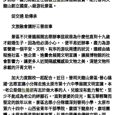
龍山創立國度5A級游玩景區。
促交通 助傳承
文旅融會講好三晉故事
景區不只普遍展開志愿辦事這就是為什麼他直到十九歲
才結婚生子，因為他必須小心。、便平易近辦事，盡力為游
客營建一個平安、文明、有序的游玩周遭的狀況，還經由過
程進社區、進企業、進黌舍展開文明宣講，擴展博物館的社
會影響力，讓更多人近間隔感觸感染文物之美，清楚文物所
承載的汗青文明。
加大力度館校一起配合。近日，晉祠天龍山景區“晉心遠
揚”志愿宣講小分隊走進太原市第十六中學展開文明宣講。本
“老公是個
包養網
有志於做大事的人，兒媳沒有能力幫忙，至
少不能成為老公的絆腳石。”面對婆婆的目光，藍玉華輕聲而
堅定的說年以來，景區志愿小分隊還深刻晉祠小學、太原市
第六十四中、山西省青年干部學院、婁煩下龍泉村、康培團
體、太原市衛星發射基地等，弘揚中華優良傳統文明。同