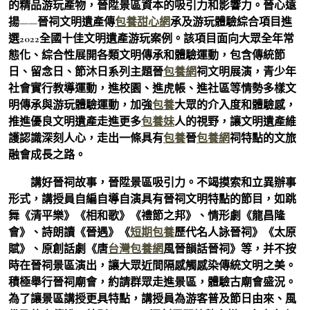
的精品游玩產物，晉陞景區資本的吸引力和影響力。晉心遠
揚——晉祠文明遺產傳
包養甜心網
承及游玩體驗綜合項目進
選2022全國十佳文明遺產游玩案例。該項目面向大眾全年常
態化、綜合性展開各類文明傳承和體驗運動，包含傳統節
日、留念日、節沐日系列主題晉
包養網
祠文明展演，青少年
社會實行教導運動，進校園、進虎帳、進社區等情勢多樣文
明傳承與游玩體驗運動，加強
包養
大眾的介入度和體驗感，
推進優良文明遺產走進更多
包養妹
人的視野，讓文明遺產維
護認識深刻人心，走出一條具有
包養
晉
包養網
祠特點的文旅
融會成長之路。
講好晉祠故事，晉陞景區吸引力。不竭摸索和立異辦事
形式，講授員自編自導自演具有晉祠文明特點的節目，如跳
舞《清平樂》《相和歌》《禮節之邦》、情形劇《龍昌隆
會》、詩朗讀《晉遇》《
短期包養
歷代名人詠晉祠》《太原
賦》、原創話劇《唐
台灣包養網
風晉韻話晉祠》等，并不按
時在晉祠景區演出，讓大眾近間隔感觸感染傳統文明之美。
積極舉行晉祠廟會，約請群眾走進景區，體驗古廟會盛況。
為了讓景區講授更具特點，講授員為游客普及節日由來、風