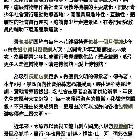
時，施展博物館作為社會文明教導機構的主要感化，開設“青
少年社會實行運動教導基地”，開闢具風趣味性、互動性、體
驗性的社會實行運動，約請青少年走進景區，在專門研究教
員的輔助下展開體驗運動。
景
包養網
區均勻每年不花錢招待青
包養一個月價錢
少年
13萬余
甜心寶貝包養網
人次，展開青少年志愿講授4300余
次，為展開青少年社會實行教導運動供給了豐盛載體，吸引
更多人走進博物館、清楚博物館、愛上博物館。
為吸引
長期包養
更多人做優良文明的傳承者、傳佈者，
本年8月，景區面向社會招募志愿講授員，經由過程專題培
訓、實戰考察提拔出50名社會志愿者為游客供給辦事。年夜
先生志愿者宋文鈺說：“每一次獲得游客的贊賞，我都非常驕
傲。不只是由於完成講授，更是由於可以或許向各地
包養網
游客傳佈三晉文明。”
近年來，太原市以晉祠天龍山創立國度5A級游
包養網
玩
景區為抓手，實行“年夜景區”計謀，構建“山—河—祠彩衣毫