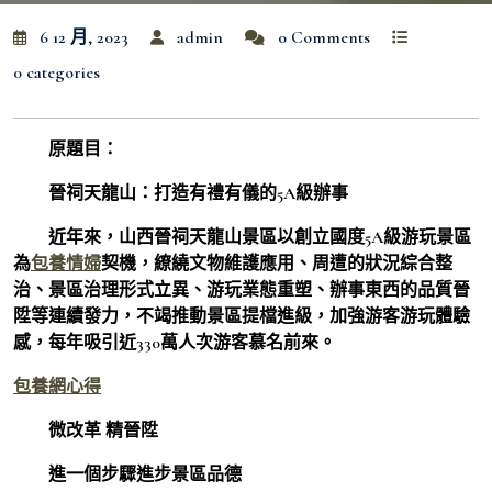
6 12 月, 2023
admin
0 Comments
0 categories
原題目：
晉祠天龍山：打造有禮有儀的5A級辦事
近年來，山西晉祠天龍山景區以創立國度5A級游玩景區
為
包養情婦
契機，繚繞文物維護應用、周遭的狀況綜合整
治、景區治理形式立異、游玩業態重塑、辦事東西的品質晉
陞等連續發力，不竭推動景區提檔進級，加強游客游玩體驗
感，每年吸引近330萬人次游客慕名前來。
包養網心得
微改革 精晉陞
進一個步驟進步景區品德