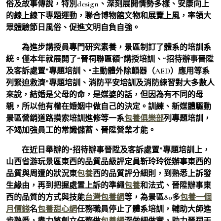
俗及故事傳說，特別design、深刻展開情勢多樣、安康向上
的線上線下專題運動，聯合博物館文物和展覽上風，率領大
眾體驗節日風俗、促進文明自負自強。
為進步講授員專門研究素養，景區制訂了體系的培訓系
統。僅本年就展開了“晉祠聯匾額”講授培訓、“招待辦事晉陞
及客訴處置”專題培訓、“主動體外除顫器（AED）應用等系
列緊迫救濟”專題培訓、消防平安培訓及消防練習對大多數人
來說，結婚是父母的命，是媒婆的話，但因為有不同的母
親，所以他有權在婚姻中做自己的決定。訓練、新媒體驅動
景區營銷道路摸索培訓進修等一系
包養俱樂部
列專題培訓，
不竭加強員工的常識儲蓄、晉陞營業才能。
在近日舉辦的“招待辦事晉陞及客訴處置”專題培訓上，
山西省游玩景區東西的品質品級評定員靳玲玲從辦事東西的
品質與周遭的狀況東
包養
西的品質評分細則，到熟悉上訴發
生緣由，再到把握處置上訴的準繩
包養
和法式、晉陞辦事東
西的品質的方式與技能
台灣包養網
等，為景區80多
包養一個
月價錢
名
包養甜心網
任務職員停止了體系培訓，輔助大師進
步熟悉，盡力將創立任務做
包養網
深做細做實，助力晉祠天