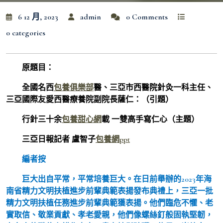
6 12 月, 2023
admin
0 Comments
0 categories
原題目：
全國名西
包養俱樂部
醫、三亞市西醫院針灸一科主任、
三亞國際友愛西醫療養院副院長薩仁：（引題）
行針三十余
包養甜心網
載 一雙高手寫仁心（主題）
三亞日報記者 盧智子
包養網ppt
編者按
巨大出自平常，平常培養巨大。在日前舉辦的2023年海
南省精力文明扶植進步前輩典範表揚發布典禮上，三亞一批
精力文明扶植任務進步前輩典範獲表揚。他們臨危不懼、老
實取信、敬業貢獻、孝老愛親，他們像螺絲釘般固執堅韌，