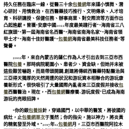
持久任務在臨床一線，從醫三十余
包養網
年來謹小慎微、潛
心研討、用情救治，在西醫藥技巧推行、文明傳承、人才培
育、科研講授、保健任務、辦事商業、對交際流等方面作出
凸起進獻。曾獲“安康中國2022年度最美踐行者”“海南省三八
紅旗頭”“第一屆海南省名西醫”“海南省南海名家”“海南省領
甲士才”“海南十佳好醫護”“
包養網
海南省最美科技任務者”等
聲譽。
2002年，來自內蒙古的薩仁作為人才引出去到三亞市西
醫院
包養
。那時病院範圍小、患者少、資金缺，但她并未被
這些艱苦嚇跑，而是帶頭開闢,創建將傳統西醫藥特點醫治與
三亞得天獨厚的天然周遭的狀況和游玩資本相聯合的游玩康
養新形式，很快吸引了大量國際內亂者來三亞度假并接收
包
養
西醫醫治。現在，“西
包養網
醫療養+游玩度假”已成為海南
游玩的亮眼招牌。
“你的銀
包養妹
針，穿過國門，以中華的醫笈，將彼國的
病灶，止
包養網單次
于戛然；你的指尖，施以神力，將炎黃
的精氣發至外域。”2017年12
包養網
月，三亞市西醫院阿拉木