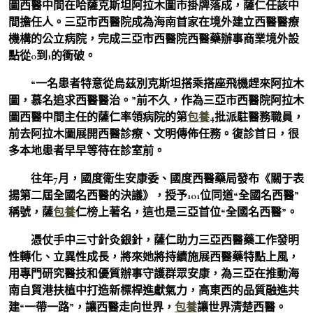
圖西醫中間在哈薩克斯坦阿拉木圖市掛牌落成，薩仁任該中
間擔任人。三亞市西醫院成為海南首家在境外建立西醫醫療
機構的公立病院，完成三亞市西醫院西醫藥辦事商業境外設
點從0到1的衝破。
“一名患者特意從烏茲別克斯坦搭乘搭座飛機趕來阿拉木
圖，慕名追求西醫醫治。”前不久，作為三亞市西醫院阿拉木
圖西醫中間主任的薩仁率領病院的第
包養
4批派駐醫務職員，
前去阿拉木圖展開西醫診療、文明傳佈任務。復診首日，很
多本地患者早早等待在診室前。
往年7月，國度衛生安康委、國度西醫藥局發布《關于表
揚第二屆全國名西醫的決議》，授予101位同道“全國名西醫”
稱號，薩
包養
仁榜上著名，這也是三亞首位“全國名西醫”。
憑仗手中三寸針灸銀針，薩仁助力三亞西醫藥工作發明
性轉化、立異性成長，將來她將持續施展西醫藥特點上風，
用專門研究醫技和優質辦事守護群眾安康，為三亞在推動海
南自貿港扶植中打造新標桿進獻氣力，高東西的品質融進共
建“一帶一路”，讓西醫走向世界，
包養
讓世界清楚西醫。