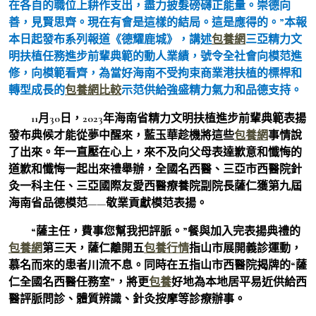
在各自的職位上耕作支出，盡力披髮磅礴正能量。崇德向
善，見賢思齊。現在有會是這樣的結局。這是應得的。”本報
本日起發布系列報道《德耀鹿城》，講述
包養網
三亞精力文
明扶植任務進步前輩典範的動人業績，號令全社會向模范進
修，向模範看齊，為當好海南不受拘束商業港扶植的標桿和
轉型成長的
包養網比較
示范供給強盛精力氣力和品德支持。
11月30日，2023年海南省精力文明扶植進步前輩典範表揚
發布典候才能從夢中醒來，藍玉華趁機將這些
包養網
事情說
了出來。年一直壓在心上，來不及向父母表達歉意和懺悔的
道歉和懺悔一起出來禮舉辦，全國名西醫、三亞市西醫院針
灸一科主任、三亞國際友愛西醫療養院副院長薩仁獲第九屆
海南省品德模范——敬業貢獻模范表揚。
“薩主任，費事您幫我把評脈。”餐與加入完表揚典禮的
包養網
第三天，薩仁離開五
包養行情
指山市展開義診運動，
慕名而來的患者川流不息。同時在五指山市西醫院揭牌的“薩
仁全國名西醫任務室”，將更
包養
好地為本地居平易近供給西
醫評脈問診、體質辨識、針灸按摩等診療辦事。