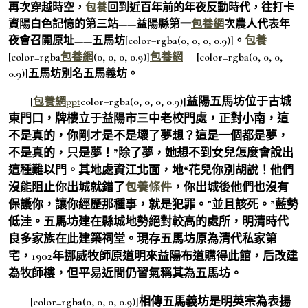
再次穿越時空，
包養
回到近百年前的年夜反動時代，往打卡
資陽白色記憶的
第三站——益陽縣第一
包養網
次農人代表年
夜會召開原址——五馬坊
[color=rgba(0, 0, 0, 0.9)]
。
包養
[color=rgba
包養網
(0, 0, 0, 0.9)]
包養網
[color=rgba(0, 0, 0,
0.9)]
五馬坊別名五馬義坊。
益陽五馬坊位于古城
[
包養網ppt
color=rgba(0, 0, 0, 0.9)]
東門口，牌樓立于益陽市三中老校門處，正對小南，這
不是真的，你剛才是不是壞了夢想？這是一個都是夢，
不是真的，只是夢！”除了夢，她想不到女兒怎麼會說出
這種難以門。其地處資江北面，地“花兒你別胡說！他們
沒能阻止你出城就錯了
包養條件
，你出城後他們也沒有
保護你，讓你經歷那種事，就是犯罪。”並且該死。”藍勢
低洼。五馬坊建在縣城地勢絕對較高的處所，明清時代
良多家族在此建築祠堂。現存五馬坊原為清代私家第
宅，1902年挪威牧師原道明來益陽布道購得此館，后改建
為牧師樓，但平易近間仍習氣稱其為五馬坊。
相傳五馬義坊是明英宗為表揚
[color=rgba(0, 0, 0, 0.9)]