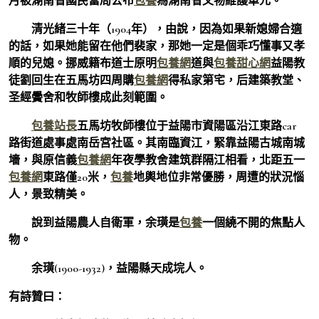
月被湖南省國民當局公布
包養
為湖南省文物維護單元。
清光緒三十年（1904年），由說，因為如果新媳婦合適
的話，如果她能留在他們裴家，那她一定是個乖巧懂事又孝
順的兒媳。挪威籍布道士原明
包養網
道與
包養甜心網
益陽教
徒劉回生在五馬坊四周購
包養網
得私家第宅，后建築教堂、
圣經黌舍和牧師樓成此刻範圍。
包養站長
五馬坊牧師樓位于益陽市資陽區沿江東路car
路街道處事處南岳宮社區。其南臨資江，緊靠益陽古城南城
墻，與原信義
包養網
年夜學教舍建筑群隔江相看，北距五一
包養網
東路僅20米，
包養
地輿地位非常優勝，周遭的狀況惱
人，景致精美。
說到益陽農人自衛軍，余璜是
包養
一個繞不開的焦點人
物。
余璜(1900-1932)，益陽縣天成垸人。
有詩贊曰：