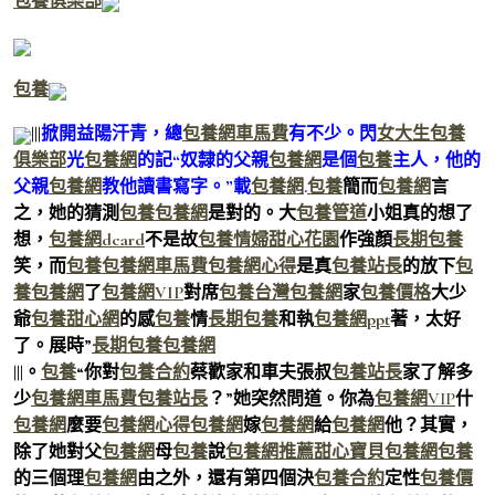
包養俱樂部
包養
|||
掀開益陽汗青，總
包養網車馬費
有不少。閃
女大生包養
俱樂部
光
包養網
的記“奴隸的父親
包養網
是個
包養
主人，他的
父親
包養網
教他讀書寫字。”載
包養網
.
包養
簡而
包養網
言
之，她的猜測
包養
包養網
是對的。大
包養管道
小姐真的想了
想，
包養網dcard
不是故
包養情婦
甜心花園
作強顏
長期包養
笑，而
包養
包養網車馬費
包養網心得
是真
包養站長
的放下
包
養
包養網
了
包養網VIP
對席
包養
台灣包養網
家
包養價格
大少
爺
包養甜心網
的感
包養
情
長期包養
和執
包養網ppt
著，太好
了。
展時”
長期包養
包養網
|||。
包養
“你對
包養合約
蔡歡家和車夫張叔
包養站長
家了解多
少
包養網車馬費
包養站長
？”她突然問道。你為
包養網VIP
什
包養網
麼要
包養網心得
包養網
嫁
包養網
給
包養網
他？其實，
除了她對父
包養網
母
包養
說
包養網推薦
甜心寶貝包養網
包養
的三個理
包養網
由之外，還有第四個決
包養合約
定性
包養價