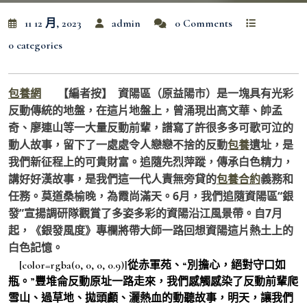
11 12 月, 2023
admin
0 Comments
0 categories
【編者按】 資陽區（原益陽市）是一塊具有光彩
包養網
反動傳統的地盤，在這片地盤上，曾涌現出高文華、帥孟
奇、廖連山等一大量反動前輩，譜寫了許很多多可歌可泣的
動人故事，留下了一處處令人戀戀不捨的反動
包養
遺址，是
我們新征程上的可貴財富。追隨先烈萍蹤，傳承白色精力，
講好好漢故事，是我們這一代人責無旁貸的
包養合約
義務和
任務。莫道桑榆晚，為霞尚滿天。6月，我們追隨資陽區“銀
發”宣揚調研隊觀賞了多姿多彩的資陽沿江風景帶。自7月
起，《銀發風度》專欄將帶大師一路回想資陽這片熱土上的
白色記憶。
[color=rgba(0, 0, 0, 0.9)]
從赤軍苑、“別擔心，絕對守口如
瓶。”豐堆侖反動原址一路走來，我們感觸感染了反動前輩爬
雪山、過草地、拋頭顱、灑熱血的動聽故事，明天，讓我們