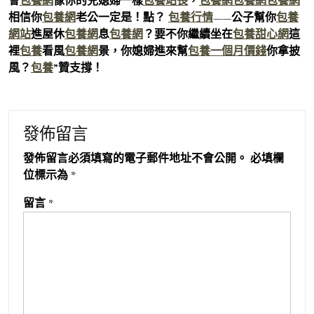
會
包養網
像你的兒媳婦一樣
包養站長
，
包養網
包養網
包養網
相信你
包養網
老公一定是！點？
包養行情
——公子幫你
包養
網站
進屋休
包養網
息
包養網
？要不你繼續坐在
包養甜心網
這
裡
包養
看風
包養網
景，你媳婦進來幫
包養一個月價錢
你拿披
風？
包養
”贊支撐！
發佈留言
發佈留言必須填寫的電子郵件地址不會公開。
必填欄
位標示為
*
留言
*