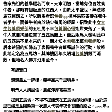
曹家先祖的義舉賜名而來。元末明初，當地有位曹姓養
牛者，那時有個販馬的江西人，由於太平盛世，無法將
馬匹運歸去，所以販馬者選
包養app
擇將馬匹寄養在養牛
者手中，而養牛者由於缺少養馬的經歷，招致此中
女大
生包養俱樂部
的五匹馬不幸
包養網心得
逝世失落了。養
牛人就自掏腰包買了五匹馬賠上，最后販馬人發明此中
的五匹馬不是本來的，一問才知本
包養
來這
包養網
般。
后來益陽的知縣為了表揚養牛者這種誠信的行動，故將
此地定名為五馬坊。其牌樓因年久坍塌
包養
損毀而消
散，但地名人傳并沿用至今。
有詩贊曰：
巍巍矗立一牌樓，義舉贏來千里噴鼻。
明示人人講誠信，風氣渾厚寫華章。
提到五馬坊，不得不提建筑在五馬坊的牧師樓，由於這
里已經是益陽縣第一次農人代表年夜會召開的原址，2004年11