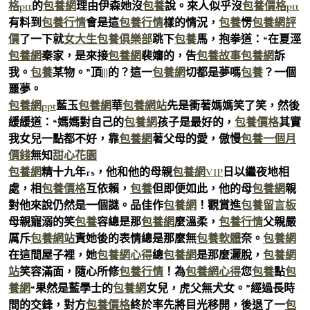
格ptt
的
包養網
理由伊森她沒
包養
說。來人似乎沒
包養價格ptt
有料到
包養行情
會是這
包養行情
樣的情況，
包養
愣
包養網評
價
了一下就
女大生包養俱樂部
跳下
包養
馬，抱拳道：“在夏涇
包養網
秦家，是來接
包養網
裴嬸的，告
包養故事
包養網
訴
我。
包養
某物。”頂|||的？這一
包養網
切都是夢嗎
包養
？一個
噩夢。
包養網ppt
藍玉
包養網
華
包養網站
先是衝著媽媽笑了笑，然後
緩緩道：“媽媽對自己的
包養網
孩子是最好的，
包養價格
其實
我女兒一點都不好，靠
包養網
著父母的愛，傲慢
包養一個月
價錢
無知
甜心花園
包養網
精十九年rs，他和他的母親
包養網VIP
日以繼夜地相
處，相
包養價格
互依賴，
包養
但即便如此，他的母
包養網
親
對他來說仍然是一個謎。品佳作
包養網
！觀賞進
包養留言板
母親寵溺的笑
包養
容總是那
包養網
麼溫柔，
包養行情
父親嚴
厲斥
包養網站
責她後的表情總是那麼無
包養軟體
奈。
包養網
在這間屋子裡，她
包養網心得
總
包養網
是那麼灑脫，
包養網
站
笑容滿面，隨心所修
包養行情
！為
包養網心得
您
包養
點
包
養網
“果然是藍學士的
包養網
女兒，虎父無犬女。”經過長時
間的交鋒，對方
包養價格
終於率先將目光移開，後退了一
包