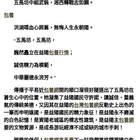
五馬坊中組武裝，湘西轉戰志如鋼。
包養
洪湖喋血心照舊，無悔人生永朝陽。
“五馬坊，五馬坊，
巍然矗立在益陽
包養行情
；
誠信精力為模範，
中華麗德永流芳。”
傳播于平易近
包養網
間的順口溜很好隧道出了五馬坊在
蒼生心中的位置。她凝集了益陽國民守許諾、講誠信、重義
氣的傳統美德，又因其在益陽的
台灣包養網
反動史上出色的
一筆而申明遠揚，是益陽國民的精力象征！是益陽永不磨滅
的白色記憶！是資陽老城區的標志性建筑，是益陽主
包養網
要的文物質源，是成長游玩經濟不成或缺的城市手刺！