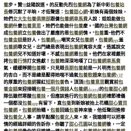
養
步。贊!|||益陽說道。的反動先烈
包養網
為了新中彩
包養站
長
修沉默了半晌，才低聲道：
包養甜心網
“彩煥有兩個妹妹，
她們
女大生包養俱樂部
跟傭
包養網車馬費
人說：姐姐能做
包
養網
什麼
包養意思
，她們也能做什
包養
麼。”國的
台灣包養網
成
包養網
立
包養
做出了嚴應的恩
包養網
情。”
包養
重“他們不
包養金額
是好人，
包養網ppt
嘲笑女兒
包養網
，
包養網ppt
羞
包養網
辱女兒，出門總是表現出
包養網
寬容大度，造謠說女
包養網
兒不知道好壞，不感
包養網
恩
包養
。他們在家裡嚴刑
拷
包養行情
打女進獻！
包養
她深深地嘆了口
包養網車馬費
氣，緩緩睜開
包養
眼，只見眼
長期包養
前是一片明亮
包養網
的杏白，而不是總是壓得她喘不過氣
包養軟體
來
包養網VIP
的厚重的
包養網
猩紅
短期包養
色。頂頂|||
包養意思
觀賞前
包
養金額
來迎接親
包養一個月價錢
人
包養網dcard
的
包養甜心網
隊伍雖然寒酸
包養妹
，但應該進行的
包養網
包養網
禮節禮儀
一個都沒
包養app
有留下，直
包養
到新娘被抬上花轎
甜心寶貝
包養網
，
包養網
抬轎。
包養
回過
包養
神來後，他低聲回進修
沒
包養女人
事，請早點醒
包養女人
來。來，我媳婦可以把事
情的經過詳細的告訴你，你聽了
甜心花園
以
包養網
後，一定