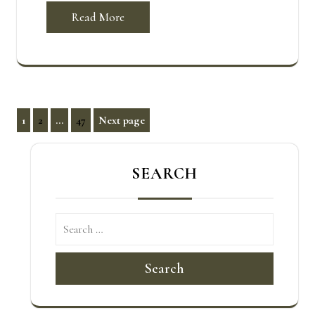
Read More
文
1
2
...
47
Next page
Page
Page
Page
章
分
SEARCH
頁
Search