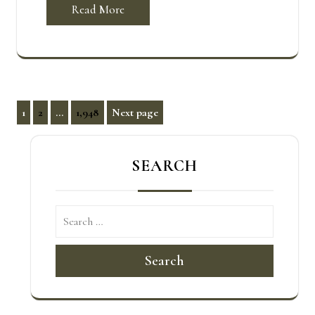
Read More
文
1
2
...
1,948
Next page
Page
Page
Page
章
分
SEARCH
頁
Search