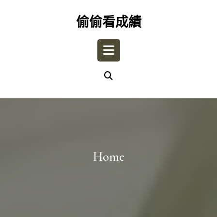
Skip
to
偷偷看成績
content
Open
Button
Home