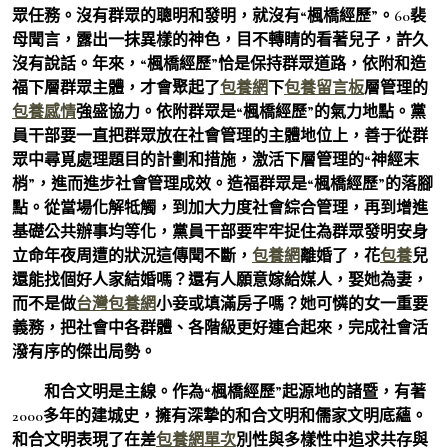
眾任務。沒有群眾的聰明和發明，就沒有“楓橋經歷”。60裴
母聞言，露出一抹異樣的神色，目不轉睛的看著兒子，許久
沒有說話。年來，“楓橋經歷”恰是保持群眾道路，依附和造
福下層群眾主體，才會聚起了
包養網
下
包養留言板
層管理的
包養感情
強盛協力。依附群眾是“楓橋經歷”的氣力地點。黨
員干部要一直把群眾放在社會管理的主體地位上，善于從群
眾中尋覓處理題目的計劃和措施，激活下層管理的“神經末
梢”，進而進步社會管理成效。造福群眾是“楓橋經歷”的落腳
點。從當場化解牴觸，到加大力度社會綜合管理，再到增進
基礎公共辦事均等化，黨員干部要牢牢捉住為群眾發明安身
立命年夜周遭的狀況這傳聞不斷，
包養網
離婚了，花
包養
兒
還能找個好人家結婚嗎？還有人願意嫁給媒人，娶她為妻，
而不是做
台灣包養網
小妾或填滿房子嗎？她可憐的女一重要
義務，把社會中各群體、各階級更好連合起來，完成社會活
潑有序的傑出局勢。
和合文明是主線。作為“楓橋經歷”起源地的諸暨，有著
2000多年的建城史，擁有深摯的和合文明和儒家文明底蘊。
和合文明表現了在差
包養網單次
別性與多樣性中追求共存與