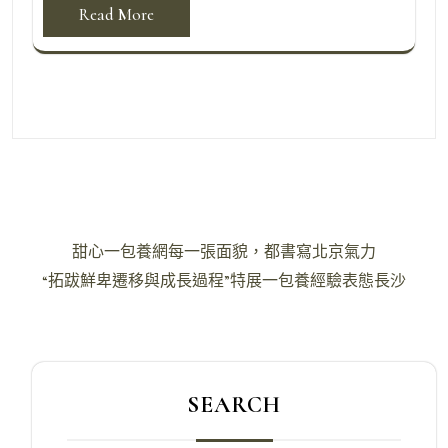
Read More
文
甜心一包養網每一張面貌，都書寫北京氣力
章
“拓跋鮮卑遷移與成長過程”特展一包養經驗表態長沙
導
覽
SEARCH