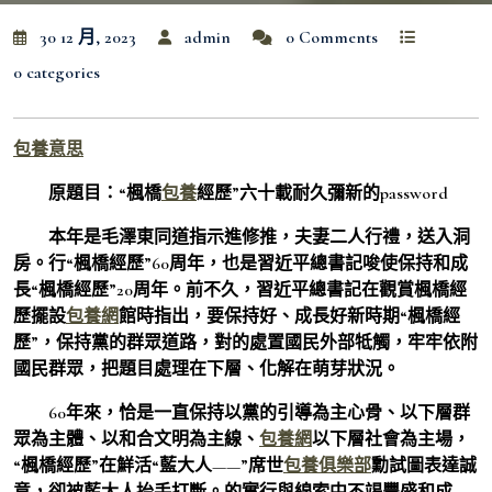
30 12 月, 2023
admin
0 Comments
0 categories
包養意思
原題目：“楓橋
包養
經歷”六十載耐久彌新的password
本年是毛澤東同道指示進修推，夫妻二人行禮，送入洞
房。行“楓橋經歷”60周年，也是習近平總書記唆使保持和成
長“楓橋經歷”20周年。前不久，習近平總書記在觀賞楓橋經
歷擺設
包養網
館時指出，要保持好、成長好新時期“楓橋經
歷”，保持黨的群眾道路，對的處置國民外部牴觸，牢牢依附
國民群眾，把題目處理在下層、化解在萌芽狀況。
60年來，恰是一直保持以黨的引導為主心骨、以下層群
眾為主體、以和合文明為主線、
包養網
以下層社會為主場，
“楓橋經歷”在鮮活“藍大人——”席世
包養俱樂部
勳試圖表達誠
意，卻被藍大人抬手打斷。的實行與線索中不竭豐盛和成