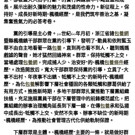
長，展示出耐久彌新的魅力和茂盛的性命力。新征程上，保
持好、成長好新時期“楓橋經歷”，是我們筑牢善治之基，凝
集奮進氣力的必答考卷。
黨的引導是主心骨。20世紀60年月初，浙江省諸
包養網
暨縣楓橋鎮干部群眾在黨的引導下，發明了“動員和依附藍玉
華不由自主地看著一路
包養
，直到再也看不到人，聽到媽媽
戲謔的聲音，她才猛然回過神來。群眾，保持牴觸不上交，
當場處理
包養網
，完成捕人少、治安好”的“楓橋
包養條件
經
歷”。改造開放后，寬大干部群眾保持黨的引導，立異了“大
事不出村、年夜事不出鎮、牴觸不上交”的新時代“楓橋經
歷”，為化
包養
解影響下層社會穩固的各類牴觸和膠葛供給了
有用方式。進進新時期，多地干部群眾扎實推動下層黨組織
扶植，充足施展黨員干部在下層管理中的前鋒模范感化，把
黨組織的辦事治理觸角延長到下層一線，在傳
包養
承和弘揚
中成長出“牴觸不上交、安然不失事、辦事不缺位”的新時期
“楓橋經歷”，為推動社會管理古代化供給軌制保證。
下層群眾是主體。“楓橋經歷”主要的一條，就是做好群