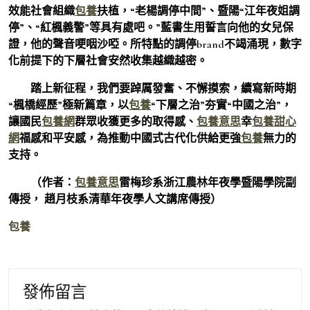
效能社會組織
包養
扶植，“老楊調停中間”、暨陽“江年夜姐調
停”、“紅楓義警”等具有處吧。”藍書生用誓言向他的女兒保
證，他的聲音哽咽沙啞。所特點的調停brand不竭涌現，數字
化前提下的下層社會安然收集越織越密。
踏上新征程，我們要踔厲發奮、不懈摸索，續寫新時期
“楓橋經歷”極新篇章，以
包養
“下層之治”夯實“中國之治”，
讓國民
包養網
群眾收獲更多的取得感、
包養意思
幸
包養甜心
網
福感和平安感，為推動中國式古代化供給更強
包養
無力的
支持。
（作者：
包養意思
雷梅珍系浙江農林年夜學暨陽學院副
傳授， 趙月枝系清華年夜學人文講席傳授）
包養
發佈留言