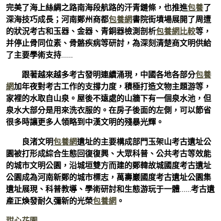
完美了海上絲綢之路南海段航路的汗青鏈條，也推進
包養
了
深海技巧成長；河南鄭州商都
包養網
書院街墳場展開了周遭
的狀況考古和玉器、金器、青銅器檢測剖析
包養網比較
等，
并停止骨同位素、骨骼疾病等研討，為深刻清楚商文明供給
了主要學術支持……
跟著越來越多考古發明連續涌現，中國各地各部分
包養
網
加年夜對考古工作的支撐力度，積極打造文物主題游等，
家裡的水取自山泉。屋後不遠處的山牆下有一個泉水池，但
泉水大部分是用來洗衣服的。在房子後面的左側，可以節省
很多時讓更多人領略到中漢文明的殘暴光輝。
良渚文明
包養網
遺址的主要構成部門玉架山考古遺址公
園被打形成綜合生態回復復興、大眾科普、公共考古等效能
的城市文明公園，沿城垣雙方而建的鄭韓故城國度考古遺址
公園成為河南新鄭的城市標志，萬壽巖國度考古遺址公園集
遺址展現、科普教導、學術研討和生態游玩于一體……考古遺
產正煥發耐久彌新的光榮
包養網
。
甜心花園