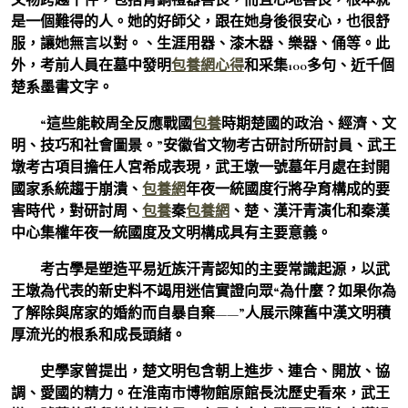
是一個難得的人。她的好師父，跟在她身後很安心，也很舒
服，讓她無言以對。、生涯用器、漆木器、樂器、俑等。此
外，考前人員在墓中發明
包養網心得
和采集100多句、近千個
楚系墨書文字。
“這些能較周全反應戰國
包養
時期楚國的政治、經濟、文
明、技巧和社會圖景。”安徽省文物考古研討所研討員、武王
墩考古項目擔任人宮希成表現，武王墩一號墓年月處在封開
國家系統趨于崩潰、
包養網
年夜一統國度行將孕育構成的要
害時代，對研討周、
包養
秦
包養網
、楚、漢汗青演化和秦漢
中心集權年夜一統國度及文明構成具有主要意義。
考古學是塑造平易近族汗青認知的主要常識起源，以武
王墩為代表的新史料不竭用迷信實證向眾“為什麼？如果你為
了解除與席家的婚約而自暴自棄——”人展示陳舊中漢文明積
厚流光的根系和成長頭緒。
史學家曾提出，楚文明包含朝上進步、連合、開放、協
調、愛國的精力。在淮南市博物館原館長沈歷史看來，武王