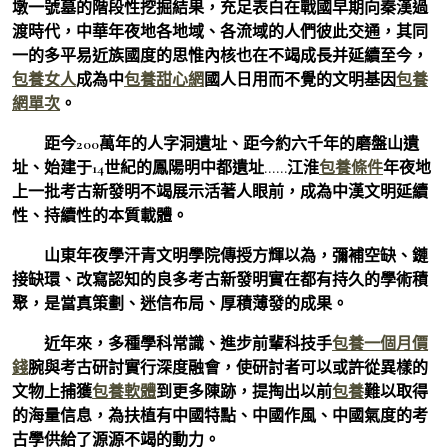
墩一號墓的階段性挖掘結果，充足表白在戰國早期向秦漢過
渡時代，中華年夜地各地域、各流域的人們彼此交通，其同
一的多平易近族國度的思惟內核也在不竭成長并延續至今，
包養女人
成為中
包養甜心網
國人日用而不覺的文明基因
包養
網單次
。
距今200萬年的人字洞遺址、距今約六千年的磨盤山遺
址、始建于14世紀的鳳陽明中都遺址……江淮
包養條件
年夜地
上一批考古新發明不竭展示活著人眼前，成為中漢文明延續
性、持續性的本質載體。
山東年夜學汗青文明學院傳授方輝以為，彌補空缺、鏈
接缺環、改寫認知的良多考古新發明實在都有持久的學術積
聚，是當真策劃、迷信布局、厚積薄發的成果。
近年來，多種學科常識、進步前輩科技手
包養一個月價
錢
腕與考古研討實行深度融會，使研討者可以或許從異樣的
文物上捕獲
包養軟體
到更多陳跡，提掏出以前
包養
難以取得
的海量信息，為扶植有中國特點、中國作風、中國氣度的考
古學供給了源源不竭的動力。