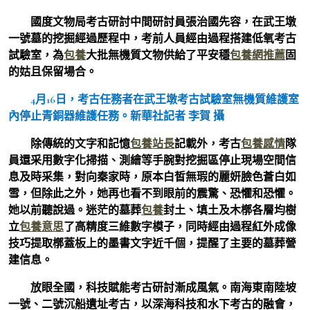
國度文物局考古研討中間研討員張治國先容，在武王墩
一號墓的挖掘經過歷程中，考前人員經由過程搭建低氧考古
試驗室，為
包養
大批無機質文物供給了平安穩
包養網推薦
固
的姑且保留場合。
4月16日，考古任務者在武王墩考古試驗室無機質維護室
內停止青銅器維護任務。新華社記者 李賀 攝
除傳統的文字和記憶
包養站長
記載外，考古
包養感情
隊
員還采用數字化掃描、測繪等手腕對挖掘區停止現場空間信
息及時采集，對向秦家時，原本白皙無瑕的麗妍臉色蒼白如
雪，但除此之外，她再也看不到眼前的震驚、恐懼和恐懼。
她以前聽說過。迷茫的墓葬
包養
封土、填土及木槨各層均樹
立
包養意思
了高精度三維數字模子，同時經由過程紅外成像
技巧提取槨蓋板上的墨書文字近千個，提醒了主要的墓葬營
建信息。
放眼全國，科技賦能考古研討漸成風氣。南海東南陸坡
一號、二號沉船遺址考古，以深海科技和水下考古的融會，