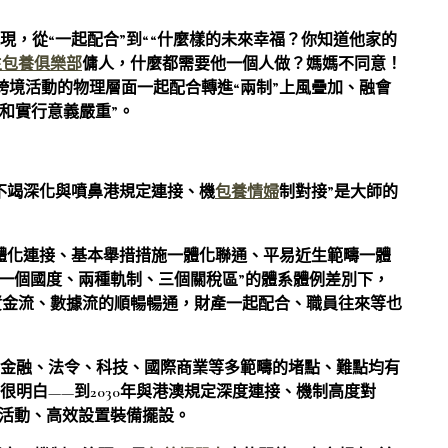
現，從“一起配合”到““什麼樣的未來幸福？你知道他家的
生包養俱樂部
傭人，什麼都需要他一個人做？媽媽不同意！
跨境活動的物理層面一起配合轉進“兩制”上風疊加、融會
際和實行意義嚴重”。
“不竭深化與噴鼻港規定連接、機
包養情婦
制對接”是大師的
一體化連接、基本舉措措施一體化聯通、平易近生範疇一體
“一個國度、兩種軌制、三個關稅區”的體系體例差別下，
資金流、數據流的順暢暢通，財產一起配合、職員往來等也
金融、法令、科技、國際商業等多範疇的堵點、難點均有
很明白——到2030年與港澳規定深度連接、機制高度對
捷活動、高效設置裝備擺設。