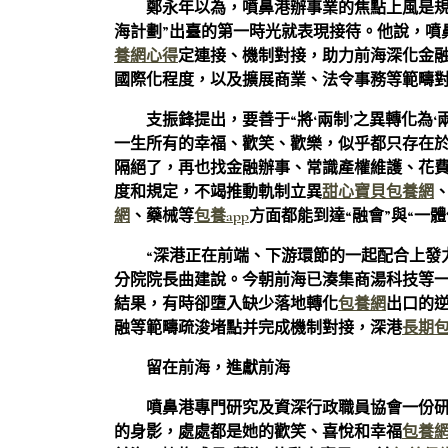
鄭永年以為，噴鼻港辦事業的焦點上風是
海計劃”出臺的第一時光就表現接待。他說，噴
養網心得
定連接、機制對接，助力前海深化金
國際化程度，以及擴展商業、法令事務等範疇
支振鋒提出，要善于“將‘兩制’之異轉化為
一生所有的幸福、歡笑、歡樂，似乎都只存在
隔絕了，再也找金融辦事、常識產權維護、花
度和規定，不竭推動軌制立異
甜心寶貝包養網
網
、藥械等
包養app
方面都能到達“融會”與“一
“深港正在前端、下游環節的一起配合上發
分院院長曲建說。今朝前海已湊集商湯科技等
結果，有時卻墮入缺少落地轉化
包養網
出口的
融等範疇疏浚堵點并完成機制對接，深港
長期
留在前海，進獻前海
噴鼻港專門研究及資深行政職員協會一份
的身影，處處都是她的歡笑、喜悅和幸福
包養網p