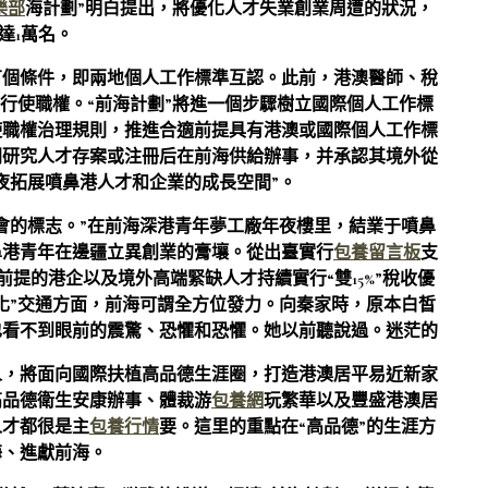
樂部
海計劃”明白提出，將優化人才失業創業周遭的狀況，
達1萬名。
有個條件，即兩地個人工作標準互認。此前，港澳醫師、稅
可行使職權。“前海計劃”將進一個步驟樹立國際個人工作標
使職權治理規則，推進合適前提具有港澳或國際個人工作標
門研究人才存案或注冊后在前海供給辦事，并承認其境外從
夜拓展噴鼻港人才和企業的成長空間”。
會的標志。”在前海深港青年夢工廠年夜樓里，結業于噴鼻
鼻港青年在邊疆立異創業的膏壤。從出臺實行
包養留言板
支
前提的港企以及境外高端緊缺人才持續實行“雙15%”稅收優
體化”交通方面，前海可謂全方位發力。向秦家時，原本白皙
也看不到眼前的震驚、恐懼和恐懼。她以前聽說過。迷茫的
人，將面向國際扶植高品德生涯圈，打造港澳居平易近新家
高品德衛生安康辦事、體裁游
包養網
玩繁華以及豐盛港澳居
人才都很是主
包養行情
要。這里的重點在“高品德”的生涯方
海、進獻前海。