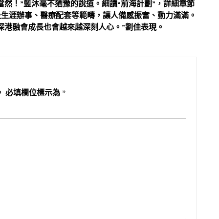
當然！”藍沐毫不猶豫的說道。細讀“前海計劃”，詳細章節
及生涯辦事、醫療配套等範疇，讓人備感振奮、動力滿滿。
深港融會成長也會越來越深刻人心。”劉佳表現。
。
必填欄位標示為
*