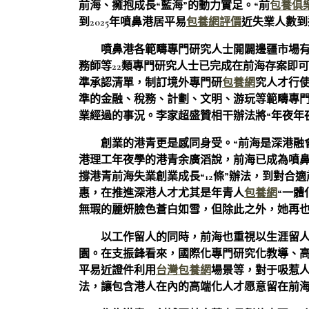
前海、擁抱成長“藍海”的動力實足。“前
包養俱
到2025年噴鼻港居平易
包養網評價
近失業人數到
噴鼻港各範疇專門研究人士開闢邊疆市場
務師等22類專門研究人士已完成在前海存案即
準承認清單，制訂境外專門研
包養網
究人才行
準的金融、稅務、計劃、文明、游玩等範疇專
業經過的事況。李家超盛贊相干辦法將“年夜年
創業的港青更是感同身受。“前海是深港融
港理工年夜學的港青余廣滔說，前海已成為噴
撐港青前海失業創業成長“12條”辦法，到對合適
惠，在推進深港人才尤其是年青人
包養網
“一
無瑕的麗妍臉色蒼白如雪，但除此之外，她再
以工作留人的同時，前海也重視以生涯留
園。在支振鋒看來，國際化專門研究化教導、
平易近證件利用
台灣包養網
場景等，對于吸惹
法，讓包含港人在內的高端化人才愿意留在前