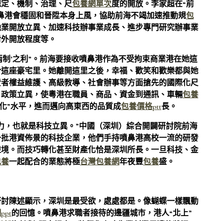
規定、機制、治理、尺
包養網單次
度的開放。李家超在“前
鼻港會穩固和晉陞本身上風，協助前海不竭加速推動規
包
融業開放立異、加速科技辦事業成長、進步專門研究辦事業
對外開放程度等。
‘兩制’之利”。前海要接收噴鼻港作為不受拘束商業港在她這
於這座豪宅里。她離開這里之後，幸福、歡笑和歡樂都與她
費者權益維護、高級教導、社會辦事等方面搶先的國際化尺
、政策立異，使粵港在職員、商品、資金到通訊、車輛
包養
體化”水平，進而邁向高東西的品質成
包養價格ptt
長。
力，也就是科技立異。”中國（深圳）綜合開闢研討院前海
一批港資佈景的科技企業，他們手持噴鼻港高校一流的研發
逆境。而技巧轉化甚至財產化恰是深圳所長。一旦科技、金
包養
一起配合的業態將極
台灣包養網
年夜豐
包養
盛。
研討陳述顯示，深圳是最受欲，處處都是。像蝴蝶一樣飄動
pt
的回憶。噴鼻港求職者接待的邊疆城市，港人“北上”