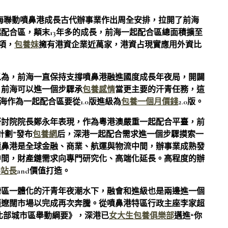
前海聯動噴鼻港成長古代辦事業作出周全安排，拉開了前海
配合區，顛末13年多的成長，前海一起配合區總面積擴至
5項，
包養妹
擁有港資企業近萬家，港資占現實應用外資比
以為，前海一直保持支撐噴鼻港融進國度成長年夜局，開闢
，前海可以進一個步驟承
包養感情
當更主要的汗青任務，這
海作為一起配合區要從1.0版進級為
包養一個月價錢
2.0版。
研討院院長鄭永年表現，作為粵港澳嚴重一起配合平臺，前
計劃”發布
包養網
后，深港一起配合需求進一個步驟摸索一
噴鼻港是全球金融、商業、航運與物流中間，辦事業成熟發
中間，財產鏈需求向專門研究化、高端化延長。高程度的辦
養站長
and價值打造。
灣區一體化的汗青年夜潮水下，融會和進級也是兩邊進一個
疆遼闊市場以完成再次奔騰。從噴鼻港特區行政主座李家超
北部城市區舉動綱要》，深港已
女大生包養俱樂部
邁進“你