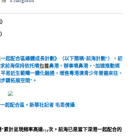
0 categories
題）
題）
一起配合區總體成長計劃》（以下簡稱“前海計劃”），初
請求前海保持依托噴
包養
鼻港、辦事噴鼻港，“加速推動規
、平易近生範疇一體化融通，增進粵港澳青少年普遍來往、
步驟拓展空間”。
一起配合區。
新華社記者 毛思倩攝
港”累計呈現頻率高達154次。前海已是當下深港一起配合的