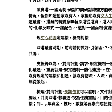
中有我，我中有你”的新階段。
噴鼻港“一國兩制”研討中間研討總監方船表
情況，但你知道他家沒有人，家裡也沒有
女大
這融會”，措辭的轉變意味著深港從港資、港人
的“化學反映式”一起配合，“這對‘一國兩制’實
規
甜心花園
定連接，機制對接
深港融會時期，前海若何做好“引領區”？
共鳴。
支振鋒以為，“前海計劃”請求“規定機制
化融通”，重要就是“規定機制一體化連接”。在
沒有規定的連接和相通，就沒有物流、人流、
無從談起。
梳理“前海計劃”
長期包養
可以發明，文件對
觸及，并將深港“軟聯通”視為任務重點，目的也
接；到2035年資金、技巧、數據等要素完成便