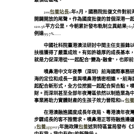
最慎密區域。
201
包養站長
0年8月，國務院批復文件對
開闢開放的尾聲。作為國度批復的首個深港一起
120.56平方公里，今朝累計發布軌制立異結果76
例達95.7%……
中國社科院臺港澳法研討中間主任支振鋒
扶植獲得了嚴重成效。有如許雄厚的成長基本
就是力促深港從“一起配合”變為“融會”，也即前
噴鼻港中文年夜學（深圳）前海國際事務
海的定位和成長一直與噴鼻港慎密相連。“前海
起配合新形式，全方位挖掘一起配合契合點。
財。而深圳甚至全部年夜灣區依然以制造業為
事業將助力實體財產的生孩子效力晉陞和br
包
在港澳融進國度成長年夜局、粵港澳年夜
步驟成長的客不雅需求。噴鼻港正等待融進邊
2
包養app
023年施政陳
包養
述到特區當局發布《