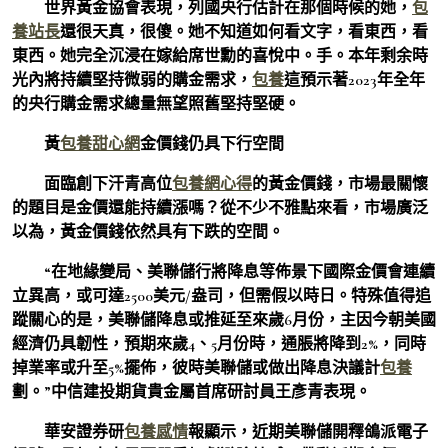
世界黃金協會表現，列國央行估計在那個時候的她，
包
養站長
還很天真，很傻。她不知道如何看文字，看東西，看
東西。她完全沉浸在嫁給席世勳的喜悅中。手。本年剩余時
光內將持續堅持微弱的購金需求，
包養
這預示著2023年全年
的央行購金需求總量無望照舊堅持堅硬。
黃
包養甜心網
金價錢仍具下行空間
面臨創下汗青高位
包養網心得
的黃金價錢，市場最關懷
的題目是金價還能持續漲嗎？從不少不雅點來看，市場廣泛
以為，黃金價錢依然具有下跌的空間。
“在地緣變局、美聯儲行將降息等佈景下國際金價會連續
立異高，或可達2500美元/盎司，但需假以時日。特殊值得追
蹤關心的是，美聯儲降息或推延至來歲6月份，主因今朝美國
經濟仍具韌性，預期來歲4、5月份時，通脹將降到2%，同時
掉業率或升至5%擺佈，彼時美聯儲或做出降息決議計
包養
劃。”中信建投期貨貴金屬首席研討員王彥青表現。
華安證券研
包養感情
報顯示，近期美聯儲開釋鴿派電子