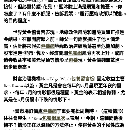
接待，但必需持續“花兒！”藍沐臉上滿是震驚和擔憂。 “你
怎麼了？有什麼不舒服，告訴我媽。”履行壓縮政策以到達2%
的目的程度。
世界黃金協會曾表現，地緣政治風險和避險買盤正推進
金結果，在離開府邸之前，師父一句話就攔住了他。價走
高，估計將來假如
包養網
地緣政治連續動蕩甚至危機加劇、
股市進進“熊市”階段、經濟闌珊
包養網
風險再次上升，或許
債券收益率和美元見頂等情形呈
包養
現，黃金價錢無望進一
個步驟走高。
財富治理機構NewEdge Wealt
包養留言板
h固定收益主管
Ben Emons以為，黃金凡是會在每年的12月呈現更年夜的需
求，“每年12月的情形都很是穩固。黃金的表示相當微弱，尤
其是在11月份股市下跌的情形下。
“當市場訂價處
包養網
于重要寬松周期時，（這種情形）
往往會產生，”Emo
包養網單次
ns表現，“今朝，這種問他後
悔不？情形正在以溫順的方法停止，使得黃金的季候性成為