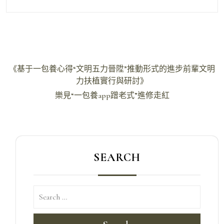
文
《基于一包養心得“文明五力晉陞”推動形式的進步前輩文明
章
力扶植實行與研討》
導
樂見“一包養app蹭老式”進修走紅
覽
SEARCH