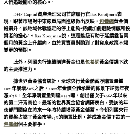
人們追蹤關心的核心。”
DHF Capital資產治理公司首席履行官Bas Kooijman表
現，跟著市場對中東嚴重局面進級做出反映，
包養網
黃金價
錢飆升。該地域休戰協定的停止能夠“持續加劇避險情感和投
資者的擔心”。Bas Kooijman說，這種進級有助于延續曩昔兩
個月的黃金上升趨向，由於買賣員斟酌到了對貨泉政策不竭
變更的預期。
此外，列國央行連續購進黃金也是
包養網
黃金價錢下跌
的主要推進力。
據世界黃金協會統計，全球央行黃金儲蓄凈購置量繼
2021年暴增80%之后，2022年金價全體承壓的佈景下逆勢年夜
漲167%，全年凈購置量到達1135.7噸，創出僅次于1968年以來
的第二汗青高位。最新的世界黃金協會調研表白，受訪的年
夜部門國度在將來一年將持續增添黃金儲蓄。今朝列國央行
的買盤占據了黃金市場25%的購置比例，將成為金價下跌的一
包養網
個主要推手。