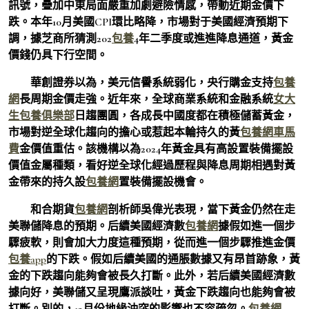
訊號，疊加中東局面嚴重加劇避險情感，帶動近期金價下
跌。本年10月美國CPI環比略降，市場對于美國經濟預期下
調，據芝商所猜測202
包養
4年二季度或進進降息通道，黃金
價錢仍具下行空間。
華創證券以為，美元信譽系統弱化，央行購金支持
包養
網
長周期金價走強。近年來，全球商業系統和金融系統
女大
生包養俱樂部
日趨團圓，各成長中國度都在積極儲蓄黃金，
市場對逆全球化趨向的擔心或惹起本輪持久的黃
包養網車馬
費
金價值重估。該機構以為2024年黃金具有高設置裝備擺設
價值金屬種類，看好逆全球化經過歷程與降息周期相遇對黃
金帶來的持久設
包養網
置裝備擺設機會。
和合期貨
包養網
剖析師吳偉光表現，當下黃金仍然在走
美聯儲降息的預期。后續美國經濟數
包養網
據假如進一個步
驟疲軟，則會加大力度這種預期，從而進一個步驟推進金價
包養app
的下跌。假如后續美國的通脹數據又有昂首跡象，黃
金的下跌趨向能夠會被長久打斷。此外，若后續美國經濟數
據向好，美聯儲又呈現鷹派談吐，黃金下跌趨向也能夠會被
打斷。別的，12月份地緣沖突的影響也不容疏忽。
包養網