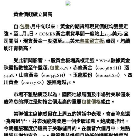
黃金價錢續立異高
自1
包養
1月中旬以來，黃金的期貨和現貨價錢均雙雙走
強。至12月4日，COMEX黃金期貨早間一度站上2150美元/盎
司關隘，現貨黃金一度漲至2144美元
包養留言板
/盎司，均續
刷汗青新高。
受此新聞影響，A股黃金板塊異樣走強。Wind數據黃金
珠寶指數截至午盤漲2
包養
.82%，赤峰黃金（600988.SH）漲
5.49%，山東黃金（600547.SH）、玉龍股份（601028.SH）、四
川黃金（001337.SZ）漲幅跨越4%。
市場不雅點廣泛以為，國際地緣局面及市場對美聯儲來
歲降息的押注是助推金價走高的重要
包養價格
緣由。
美聯儲主席鮑威爾在上周五的講話中表現，會商降息還
“為時過早”，并表現能夠會進一個步驟加息。鮑威爾指出，
今朝通脹程度仍遠高于美聯儲目的。在曩昔六個月中，焦點
通脹年增加率為2.5%。盡管曩昔幾個月較低的通脹數據遭到