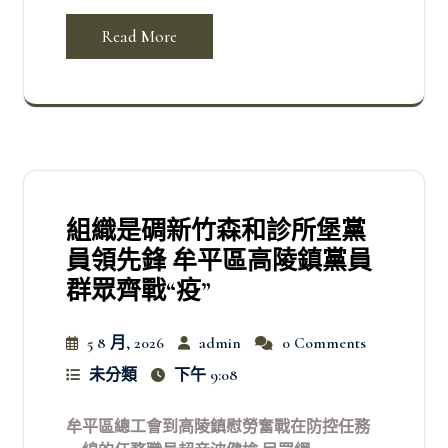
Read More
組織是碉新竹森和診所堡黨
員領先鋒 牟平區高陵鎮黨員
群眾齊戰“疫”
5 8 月, 2026
admin
0 Comments
未分類
下午 9:08
牟平區總工會到高陵鎮慰勞奮戰在防控任務