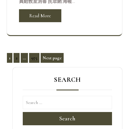
員給教室消毒 民眾網·海報...
Read More
文
1
2
...
975
Next page
Page
Page
Page
章
分
SEARCH
頁
Search