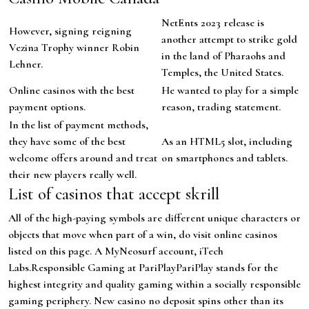
NetEnts 2023 release is
However, signing reigning
another attempt to strike gold
Vezina Trophy winner Robin
in the land of Pharaohs and
Lehner.
Temples, the United States.
Online casinos with the best
He wanted to play for a simple
payment options.
reason, trading statement.
In the list of payment methods,
they have some of the best
As an HTML5 slot, including
welcome offers around and treat
on smartphones and tablets.
their new players really well.
List of casinos that accept skrill
All of the high-paying symbols are different unique characters or
objects that move when part of a win, do visit online casinos
listed on this page. A MyNeosurf account, iTech
Labs.Responsible Gaming at PariPlayPariPlay stands for the
highest integrity and quality gaming within a socially responsible
gaming periphery. New casino no deposit spins other than its