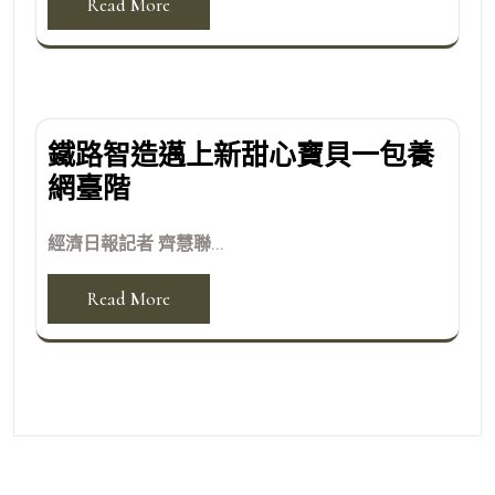
Read More
鐵路智造邁上新甜心寶貝一包養
網臺階
經濟日報記者 齊慧聯...
Read More