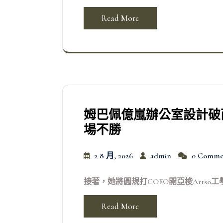
Read More
姆巴佩億嵐辦公室設計破
場不勝
2 8 月, 2026
admin
0 Comme
接著，她將圓規打COFO開亞梭Artso工學
Read More