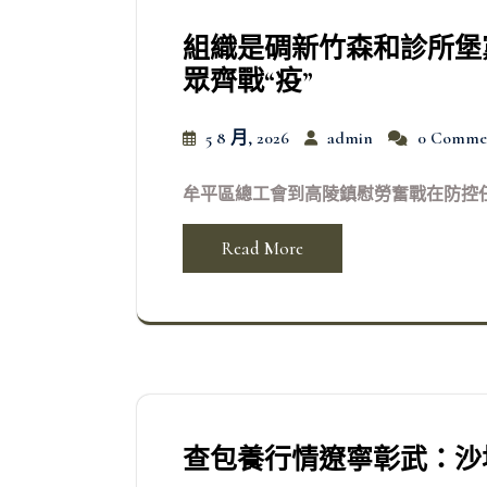
組織是碉新竹森和診所堡
眾齊戰“疫”
5 8 月, 2026
admin
0 Comme
牟平區總工會到高陵鎮慰勞奮戰在防控任務
Read More
查包養行情遼寧彰武：沙