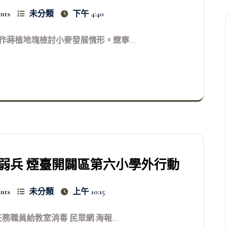
nts
未分類
下午 4:40
作蒔植地塊檢討小麥發展情形。遼寧...
弱兵 煙臺開闢區第六小學外行動
nts
未分類
上午 10:15
務職員給教室消毒 民眾網·海報...