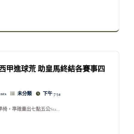
西甲進球荒 助皇馬終結各賽事四
nts
未分類
下午 7:54
椅，準確量出七點五公Sta...