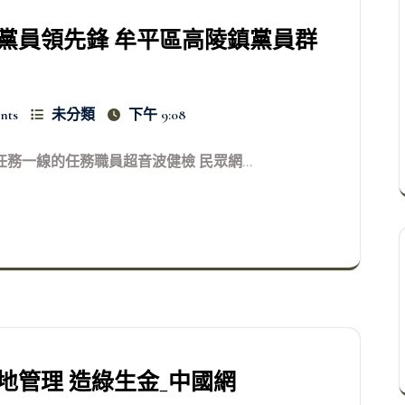
黨員領先鋒 牟平區高陵鎮黨員群
nts
未分類
下午 9:08
一線的任務職員超音波健檢 民眾網...
地管理 造綠生金_中國網