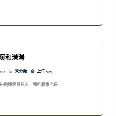
暖和港灣
nts
未分類
上午 9:05
花“跑遠程最熬人，頸椎腰椎老是...