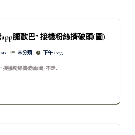
pp腿歐巴” 接機粉絲擠破頭(圖)
nts
未分類
下午 10:33
機粉絲擠破頭(圖) 不走v...