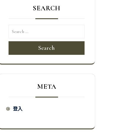
SEARCH
Search
META
登入